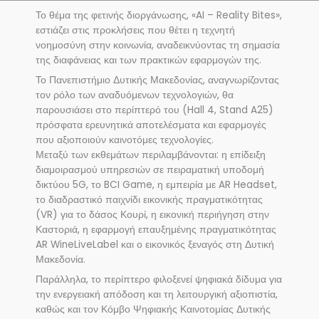
Το θέμα της φετινής διοργάνωσης, «AI – Reality Bites»,
εστιάζει στις προκλήσεις που θέτει η τεχνητή
νοημοσύνη στην κοινωνία, αναδεικνύοντας τη σημασία
της διαφάνειας και των πρακτικών εφαρμογών της.
Το Πανεπιστήμιο Δυτικής Μακεδονίας, αναγνωρίζοντας
τον ρόλο των αναδυόμενων τεχνολογιών, θα
παρουσιάσει στο περίπτερό του (Hall 4, Stand A25)
πρόσφατα ερευνητικά αποτελέσματα και εφαρμογές
που αξιοποιούν καινοτόμες τεχνολογίες.
Μεταξύ των εκθεμάτων περιλαμβάνονται: η επίδειξη
διαμοιρασμού υπηρεσιών σε πειραματική υποδομή
δικτύου 5G, το BCI Game, η εμπειρία με AR Headset,
το διαδραστικό παιχνίδι εικονικής πραγματικότητας
(VR) για το δάσος Κουρί, η εικονική περιήγηση στην
Καστοριά, η εφαρμογή επαυξημένης πραγματικότητας
AR WineLiveLabel και ο εικονικός ξεναγός στη Δυτική
Μακεδονία.
Παράλληλα, το περίπτερο φιλοξενεί ψηφιακά δίδυμα για
την ενεργειακή απόδοση και τη λειτουργική αξιοπιστία,
καθώς και τον Κόμβο Ψηφιακής Καινοτομίας Δυτικής