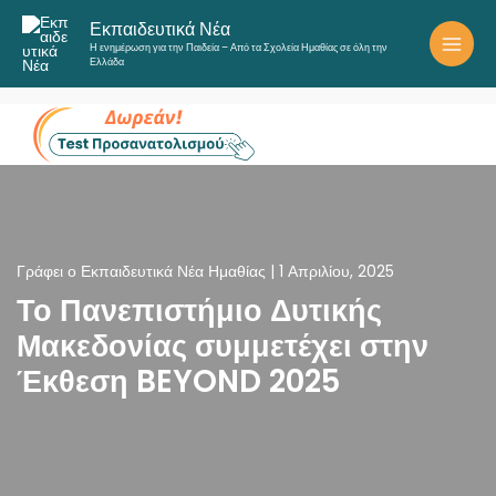
Μετάβαση
Εκπαιδευτικά Νέα
στο
Η ενημέρωση για την Παιδεία – Από τα Σχολεία Ημαθίας σε όλη την
περιεχόμενο
Ελλάδα
Γράφει ο
Εκπαιδευτικά Νέα Ημαθίας
|
1 Απριλίου, 2025
Το Πανεπιστήμιο Δυτικής
Μακεδονίας συμμετέχει στην
Έκθεση BEYOND 2025