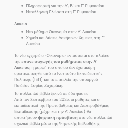
Πληροφορική για την Α’, Β’ και Γ’ Γυμνασίου
Νεοελληνική Γλώσσα στη Γ’ Γυμνασίου
Λύκειο
Νέο μάθημα Οικονομία στην Α’ Λυκείου
Χημεία και Λύσεις Ασκήσεων Χημείας στη Γ’
Λυκείου
Το νέο εγχειρίδιο «Οικονομία» εντάσσεται στο πλαίσιο
της
επανεισαγωγής του μαθήματος στην Α’
Λυκείου
, η μορφή του οποίου δεν έχει ακόμη
οριστικοποιηθεί από το Ινστιτούτο Εκπαιδευτικής
Πολιτικής (ΙΕΠ) και το επιτελείο της υπουργού
Παιδείας Σοφίας Ζαχαράκη.
Το πολλαπλό βιβλίο ξεκινά σε δύο φάσεις
Από τον Σεπτέμβριο του 2025, οι μαθητές και οι
εκπαιδευτικοί της Πρωτοβάθμιας και Δευτεροβάθμιας
Εκπαίδευσης (μέχρι και την Α’ Λυκείου) θα
αποκτήσουν
ψηφιακή πρόσβαση
στα νέα πολλαπλά
σχολικά βιβλία μέσω της Ψηφιακής Βιβλιοθήκης.