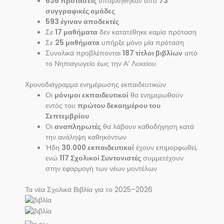
636 προτάσεις
υποβλήθηκαν από
73
συγγραφικές ομάδες
593 έγιναν αποδεκτές
Σε
17 μαθήματα
δεν κατατέθηκε καμία πρόταση
Σε
25 μαθήματα
υπήρξε μόνο μία πρόταση
Συνολικά προβλέπονται
187 τίτλοι βιβλίων
από
το Νηπιαγωγείο έως την Α’ Λυκείου
Χρονοδιάγραμμα ενημέρωσης εκπαιδευτικών
Οι
μόνιμοι εκπαιδευτικοί
θα ενημερωθούν
εντός του
πρώτου δεκαημέρου του
Σεπτεμβρίου
Οι
αναπληρωτές
θα λάβουν καθοδήγηση κατά
την ανάληψη καθηκόντων
Ήδη
30.000 εκπ
αιδευτικοί
έχουν επιμορφωθεί,
ενώ
117 Σχολικοί Συντονιστές
συμμετέχουν
στην εφαρμογή των νέων μοντέλων
Τα νέα Σχολικά Βιβλία για το 2025–2026