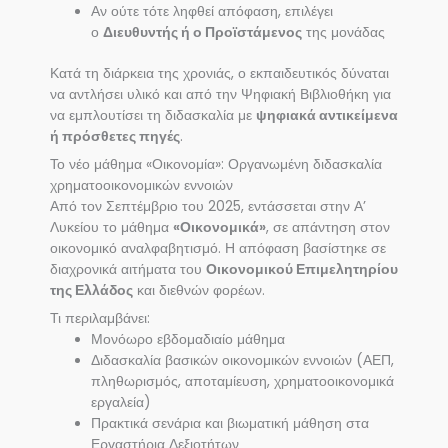
Αν ούτε τότε ληφθεί απόφαση, επιλέγει
ο
Διευθυντής ή ο Προϊστάμενος
της μονάδας
Κατά τη διάρκεια της χρονιάς, ο εκπαιδευτικός δύναται
να αντλήσει υλικό και από την Ψηφιακή Βιβλιοθήκη για
να εμπλουτίσει τη διδασκαλία με
ψηφιακά αντικείμενα
ή πρόσθετες πηγές
.
Το νέο μάθημα «Οικονομία»: Οργανωμένη διδασκαλία
χρηματοοικονομικών εννοιών
Από τον Σεπτέμβριο του 2025, εντάσσεται στην Α’
Λυκείου το μάθημα
«Οικονομικά»
, σε απάντηση στον
οικονομικό αναλφαβητισμό. Η απόφαση βασίστηκε σε
διαχρονικά αιτήματα του
Οικονομικού Επιμελητηρίου
της Ελλάδος
και διεθνών φορέων.
Τι περιλαμβάνει:
Μονόωρο εβδομαδιαίο μάθημα
Διδασκαλία βασικών οικονομικών εννοιών (ΑΕΠ,
πληθωρισμός, αποταμίευση, χρηματοοικονομικά
εργαλεία)
Πρακτικά σενάρια και βιωματική μάθηση στα
Εργαστήρια Δεξιοτήτων