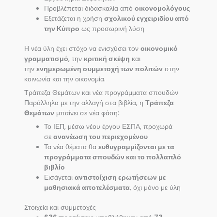
Προβλέπεται διδασκαλία από
οικονομολόγους
Εξετάζεται η χρήση
σχολικού εγχειριδίου από
την Κύπρο
ως προσωρινή λύση
Η νέα ύλη έχει στόχο να ενισχύσει τον
οικονομικό
γραμματισμό
, την
κριτική σκέψη
και
την
ενημερωμένη συμμετοχή των πολιτών
στην
κοινωνία και την οικονομία.
Τράπεζα Θεμάτων και νέα προγράμματα σπουδών
Παράλληλα με την αλλαγή στα βιβλία, η
Τράπεζα
Θεμάτων
μπαίνει σε νέα φάση:
Το ΙΕΠ, μέσω νέου έργου ΕΣΠΑ, προχωρά
σε
ανανέωση του περιεχομένου
Τα νέα θέματα θα
ευθυγραμμίζονται με τα
προγράμματα σπουδών και το πολλαπλό
βιβλίο
Εισάγεται
αντιστοίχιση ερωτήσεων με
μαθησιακά αποτελέσματα
, όχι μόνο με ύλη
Στοιχεία και συμμετοχές