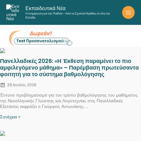
Μετάβαση
Εκπαιδευτικά Νέα
στο
Η ενημέρωση για την Παιδεία – Από τα Σχολεία Ημαθίας σε όλη την
περιεχόμενο
Ελλάδα
Posted
Πανελλαδικές 2026: «Η Έκθεση παραμένει το πιο
on
αμφιλεγόμενο μάθημα» – Παρέμβαση πρωτεύσαντα
φοιτητή για το σύστημα βαθμολόγησης
29 Ιουλίου, 2026
Έντονο προβληματισμό για τον τρόπο βαθμολόγησης του μαθήματος
της Νεοελληνικής Γλώσσας και Λογοτεχνίας στις Πανελλαδικές
Εξετάσεις εκφράζει ο Γεώργιος Αντωνάκης, ...
Συνέχεια »
Posted