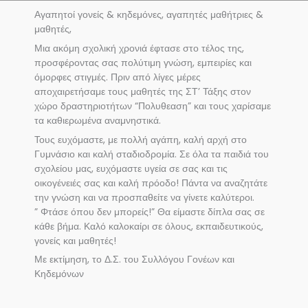
Αγαπητοί γονείς & κηδεμόνες, αγαπητές μαθήτριες &
μαθητές,
Μια ακόμη σχολική χρονιά έφτασε στο τέλος της,
προσφέροντας σας πολύτιμη γνώση, εμπειρίες και
όμορφες στιγμές. Πριν από λίγες μέρες
αποχαιρετήσαμε τους μαθητές της ΣΤ’ Τάξης στον
χώρο δραστηριοτήτων “Πολυθεαση” και τους χαρίσαμε
τα καθιερωμένα αναμνηστικά.
Τους ευχόμαστε, με πολλή αγάπη, καλή αρχή στο
Γυμνάσιο και καλή σταδιοδρομία. Σε όλα τα παιδιά του
σχολείου μας, ευχόμαστε υγεία σε σας και τις
οικογένειές σας και καλή πρόοδο! Πάντα να αναζητάτε
την γνώση και να προσπαθείτε να γίνετε καλύτεροι.
” Φτάσε όπου δεν μπορείς!” Θα είμαστε δίπλα σας σε
κάθε βήμα. Καλό καλοκαίρι σε όλους, εκπαιδευτικούς,
γονείς και μαθητές!
Με εκτίμηση, το Δ.Σ. του Συλλόγου Γονέων και
Κηδεμόνων