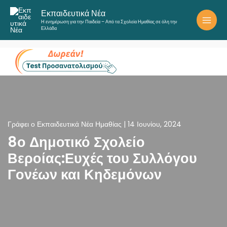
Μετάβαση
Εκπαιδευτικά Νέα
στο
Η ενημέρωση για την Παιδεία – Από τα Σχολεία Ημαθίας σε όλη την
περιεχόμενο
Ελλάδα
Γράφει ο
Εκπαιδευτικά Νέα Ημαθίας
|
14 Ιουνίου, 2024
8ο Δημοτικό Σχολείο
Βεροίας:Ευχές του Συλλόγου
Γονέων και Κηδεμόνων