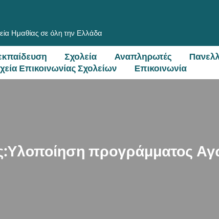
εία Ημαθίας σε όλη την Ελλάδα
εκπαίδευση
Σχολεία
Αναπληρωτές
Πανελλ
ιχεία Επικοινωνίας Σχολείων
Επικοινωνία
ας:Υλοποίηση προγράμματος Αγω