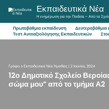
Μετάβαση
Εκπαιδευτικά Νέα
στο
περιεχόμενο
Η ενημέρωση για την Παιδεία – Από τα Σχολ
Πρωτοβάθμια εκπαίδευση
Δευτεροβάθμια 
Τεστ Αυτοαξιολόγησης Εκπαιδευτικών
Στο
Γράφει ο
Εκπαιδευτικά Νέα Ημαθίας
|
2 Ιουνίου, 2024
12ο Δημοτικό Σχολείο Βεροί
σώμα μου” από το τμήμα Α2