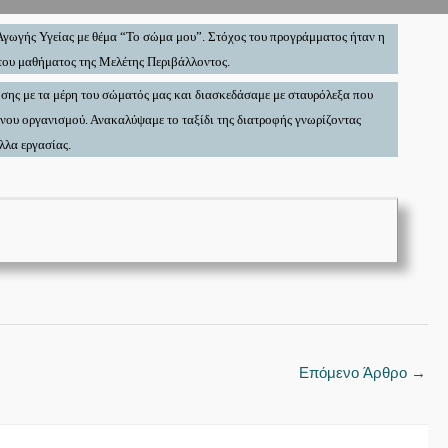
 Αγωγής Υγείας με θέμα “Το σώμα μου”. Στόχος του προγράμματος ήταν η
 του μαθήματος της Μελέτης Περιβάλλοντος.
ης με τα μέρη του σώματός μας και διασκεδάσαμε με σταυρόλεξα που
ινου οργανισμού. Ανακαλύψαμε το ταξίδι της διατροφής γνωρίζοντας
λλα εργασίας.
Επόμενο Άρθρο
→