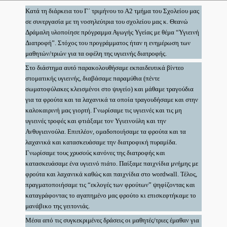
Κατά τη διάρκεια του Γ΄ τριμήνου το Α2 τμήμα του Σχολείου μας
σε συνεργασία με τη νοσηλεύτρια του σχολείου μας κ. Θεανώ
Δράμαλη υλοποίησε πρόγραμμα Αγωγής Υγείας με θέμα “Υγιεινή
Διατροφή”. Στόχος του προγράμματος ήταν η ενημέρωση των
μαθητών/τριών για τα οφέλη της υγιεινής διατροφής.
Στο διάστημα αυτό παρακολουθήσαμε εκπαιδευτικά βίντεο
στοματικής υγιεινής, διαβάσαμε παραμύθια (πέντε
σωματοφύλακες κλεισμένοι στο ψυγείο) και μάθαμε τραγούδια
για τα φρούτα και τα λαχανικά τα οποία τραγουδήσαμε και στην
καλοκαιρινή μας γιορτή. Γνωρίσαμε τις υγιεινές και τις μη
υγιεινές τροφές και φτιάξαμε τον Υγιεινούλη και την
Ανθυγιεινούλα. Επιπλέον, ομαδοποιήσαμε τα φρούτα και τα
λαχανικά και κατασκευάσαμε την διατροφική πυραμίδα.
Γνωρίσαμε τους χρυσούς κανόνες της διατροφής και
κατασκευάσαμε ένα υγιεινό πιάτο. Παίξαμε παιχνίδια μνήμης με
φρούτα και λαχανικά καθώς και παιχνίδια στο wordwall. Τέλος,
πραγματοποιήσαμε τις “εκλογές των φρούτων” ψηφίζοντας και
καταγράφοντας το αγαπημένο μας φρούτο κι επισκεφτήκαμε το
μανάβικο της γειτονιάς.
Μέσα από τις συγκεκριμένες δράσεις οι μαθητές/τριες έμαθαν για