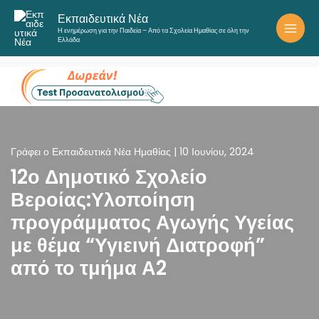
Μετάβαση
Εκπαιδευτικά Νέα
στο
Η ενημέρωση για την Παιδεία – Από τα Σχολεία Ημαθίας σε όλη την
περιεχόμενο
Ελλάδα
Γράφει ο
Εκπαιδευτικά Νέα Ημαθίας
|
10 Ιουνίου, 2024
12ο Δημοτικό Σχολείο
Βεροίας:Υλοποίηση
προγράμματος Αγωγής Υγείας
με θέμα “Υγιεινή Διατροφή”
από το τμήμα Α2