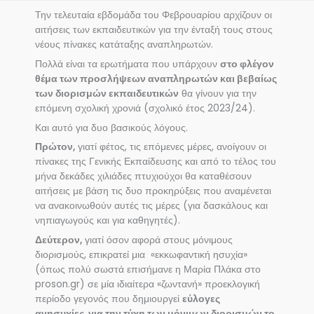
Την τελευταία εβδομάδα του Φεβρουαρίου αρχίζουν οι
αιτήσεις των εκπαιδευτικών για την ένταξή τους στους
νέους πίνακες κατάταξης αναπληρωτών.
Πολλά είναι τα ερωτήματα που υπάρχουν
στο φλέγον
θέμα των προσλήψεων αναπληρωτών και βεβαίως
των διορισμών εκπαιδευτικών
θα γίνουν για την
επόμενη σχολική χρονιά (σχολικό έτος 2023/24).
Και αυτό για δυο βασικούς λόγους.
Πρώτον,
γιατί φέτος, τις επόμενες μέρες, ανοίγουν οι
πίνακες της Γενικής Εκπαίδευσης και από το τέλος του
μήνα δεκάδες χιλιάδες πτυχιούχοι θα καταθέσουν
αιτήσεις με βάση τις δυο προκηρύξεις που αναμένεται
να ανακοινωθούν αυτές τις μέρες (για δασκάλους και
νηπιαγωγούς και για καθηγητές).
Δεύτερον,
γιατί όσον αφορά στους μόνιμους
διορισμούς, επικρατεί μια «εκκωφαντική ησυχία»
(όπως πολύ σωστά επισήμανε η Μαρία Πλάκα στο
proson.gr) σε μία ιδιαίτερα «ζωντανή» προεκλογική
περίοδο γεγονός που δημιουργεί
εύλογες
ανησυχίες για την τύχη των μόνιμων διορισμών το