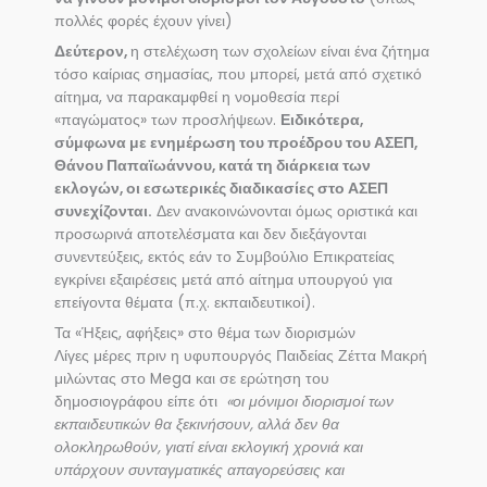
πολλές φορές έχουν γίνει)
Δεύτερον,
η στελέχωση των σχολείων είναι ένα ζήτημα
τόσο καίριας σημασίας, που μπορεί, μετά από σχετικό
αίτημα, να παρακαμφθεί η νομοθεσία περί
«παγώματος» των προσλήψεων.
Ειδικότερα,
σύμφωνα με ενημέρωση του προέδρου του ΑΣΕΠ,
Θάνου Παπαϊωάννου, κατά τη διάρκεια των
εκλογών, οι εσωτερικές διαδικασίες στο ΑΣΕΠ
συνεχίζονται.
Δεν ανακοινώνονται όμως οριστικά και
προσωρινά αποτελέσματα και δεν διεξάγονται
συνεντεύξεις, εκτός εάν το Συμβούλιο Επικρατείας
εγκρίνει εξαιρέσεις μετά από αίτημα υπουργού για
επείγοντα θέματα (π.χ. εκπαιδευτικοί).
Τα «Ήξεις, αφήξεις» στο θέμα των διορισμών
Λίγες μέρες πριν η υφυπουργός Παιδείας Ζέττα Μακρή
μιλώντας στο Mega και σε ερώτηση του
δημοσιογράφου είπε ότι
«οι μόνιμοι διορισμοί των
εκπαιδευτικών θα ξεκινήσουν, αλλά δεν θα
ολοκληρωθούν, γιατί είναι εκλογική χρονιά και
υπάρχουν συνταγματικές απαγορεύσεις και