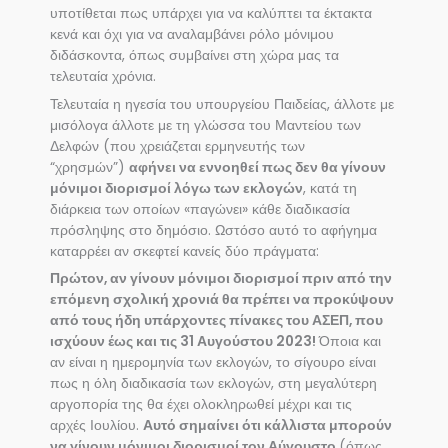
υποτίθεται πως υπάρχει για να καλύπτει τα έκτακτα
κενά και όχι για να αναλαμβάνει ρόλο μόνιμου
διδάσκοντα, όπως συμβαίνει στη χώρα μας τα
τελευταία χρόνια.
Τελευταία η ηγεσία του υπουργείου Παιδείας, άλλοτε με
μισόλογα άλλοτε με τη γλώσσα του Μαντείου των
Δελφών (που χρειάζεται ερμηνευτής των
“χρησμών”)
αφήνει να εννοηθεί πως δεν θα γίνουν
μόνιμοι διορισμοί λόγω των εκλογών
, κατά τη
διάρκεια των οποίων «παγώνει» κάθε διαδικασία
πρόσληψης στο δημόσιο. Ωστόσο αυτό το αφήγημα
καταρρέει αν σκεφτεί κανείς δύο πράγματα:
Πρώτον, αν γίνουν μόνιμοι διορισμοί πριν από την
επόμενη σχολική χρονιά θα πρέπει να προκύψουν
από τους ήδη υπάρχοντες πίνακες του ΑΣΕΠ, που
ισχύουν έως και τις 31 Αυγούστου 2023!
Όποια και
αν είναι η ημερομηνία των εκλογών, το σίγουρο είναι
πως η όλη διαδικασία των εκλογών, στη μεγαλύτερη
αργοπορία της θα έχει ολοκληρωθεί μέχρι και τις
αρχές Ιουλίου.
Αυτό σημαίνει ότι κάλλιστα μπορούν
να γίνουν μόνιμοι διορισμοί τον Αύγουστο
(όπως