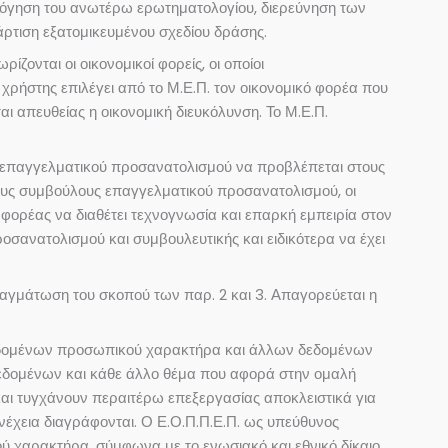
ολόγηση του ανωτέρω ερωτηματολογίου, διερεύνηση των
τάρτιση εξατομικευμένου σχεδίου δράσης.
ονται οι οικονομικοί φορείς, οι οποίοι
χρήστης επιλέγει από το Μ.Ε.Π. τον οικονομικό φορέα που
 απευθείας η οικονομική διευκόλυνση. Το Μ.Ε.Π.
ών επαγγελματικού προσανατολισμού να προβλέπεται στους
νους συμβούλους επαγγελματικού προσανατολισμού, οι
 φορέας να διαθέτει τεχνογνωσία και επαρκή εμπειρία στον
σανατολισμού και συμβουλευτικής και ειδικότερα να έχει
πραγμάτωση του σκοπού των παρ. 2 και 3. Απαγορεύεται η
ν δεδομένων προσωπικού χαρακτήρα και άλλων δεδομένων
 δεδομένων και κάθε άλλο θέμα που αφορά στην ομαλή
αι τυγχάνουν περαιτέρω επεξεργασίας αποκλειστικά για
υνέχεια διαγράφονται. Ο Ε.Ο.Π.Π.Ε.Π. ως υπεύθυνος
 χαρακτήρα, σύμφωνα με το ενωσιακό και εθνικό δίκαιο,