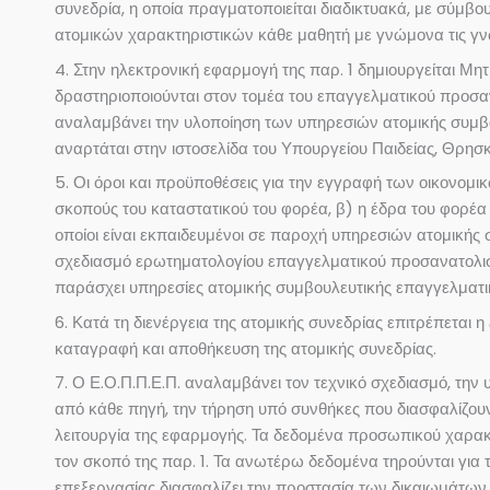
συνεδρία, η οποία πραγματοποιείται διαδικτυακά, με σύμβ
ατομικών χαρακτηριστικών κάθε μαθητή με γνώμονα τις γνώσε
4. Στην ηλεκτρονική εφαρμογή της παρ. 1 δημιουργείται Μητ
δραστηριοποιούνται στον τομέα του επαγγελματικού προσαν
αναλαμβάνει την υλοποίηση των υπηρεσιών ατομικής συμβου
αναρτάται στην ιστοσελίδα του Υπουργείου Παιδείας, Θρησκ
5. Οι όροι και προϋποθέσεις για την εγγραφή των οικονομ
σκοπούς του καταστατικού του φορέα, β) η έδρα του φορέα
οποίοι είναι εκπαιδευμένοι σε παροχή υπηρεσιών ατομικής
σχεδιασμό ερωτηματολογίου επαγγελματικού προσανατολισμ
παράσχει υπηρεσίες ατομικής συμβουλευτικής επαγγελματι
6. Κατά τη διενέργεια της ατομικής συνεδρίας επιτρέπεται
καταγραφή και αποθήκευση της ατομικής συνεδρίας.
7. Ο Ε.Ο.Π.Π.Ε.Π. αναλαμβάνει τον τεχνικό σχεδιασμό, τ
από κάθε πηγή, την τήρηση υπό συνθήκες που διασφαλίζουν
λειτουργία της εφαρμογής. Τα δεδομένα προσωπικού χαρακ
τον σκοπό της παρ. 1. Τα ανωτέρω δεδομένα τηρούνται για 
επεξεργασίας διασφαλίζει την προστασία των δικαιωμάτων