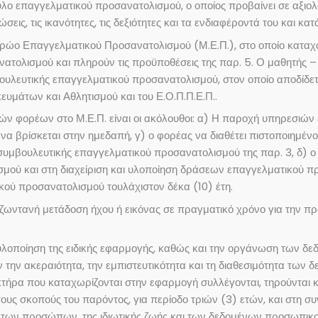
ουλο επαγγελματικού προσανατολισμού, ο οποίος προβαίνει σε αξι
ις, τις ικανότητες, τις δεξιότητες και τα ενδιαφέροντά του και κα
ρώο Επαγγελματικού Προσανατολισμού (Μ.Ε.Π.), στο οποίο καταχωρίζ
ατολισμού και πληρούν τις προϋποθέσεις της παρ. 5. Ο μαθητής – 
λευτικής επαγγελματικού προσανατολισμού, στον οποίο αποδίδεται
ευμάτων και Αθλητισμού και του Ε.Ο.Π.Π.Ε.Π..
ικών φορέων στο Μ.Ε.Π. είναι οι ακόλουθοι: α) Η παροχή υπηρεσι
 να βρίσκεται στην ημεδαπή, γ) ο φορέας να διαθέτει πιστοποιημέ
 συμβουλευτικής επαγγελματικού προσανατολισμού της παρ. 3, δ) ο
ού και στη διαχείριση και υλοποίηση δράσεων επαγγελματικού προ
κού προσανατολισμού τουλάχιστον δέκα (10) έτη.
 η ζωντανή μετάδοση ήχου ή εικόνας σε πραγματικό χρόνο για την 
ην υλοποίηση της ειδικής εφαρμογής, καθώς και την οργάνωση τω
 την ακεραιότητα, την εμπιστευτικότητα και τη διαθεσιμότητα των
τήρα που καταχωρίζονται στην εφαρμογή συλλέγονται, τηρούνται κ
τους σκοπούς του παρόντος, για περίοδο τριών (3) ετών, και στη σ
 των προσώπων, της ιδιωτικής ζωής και των δεδομένων προσωπικού