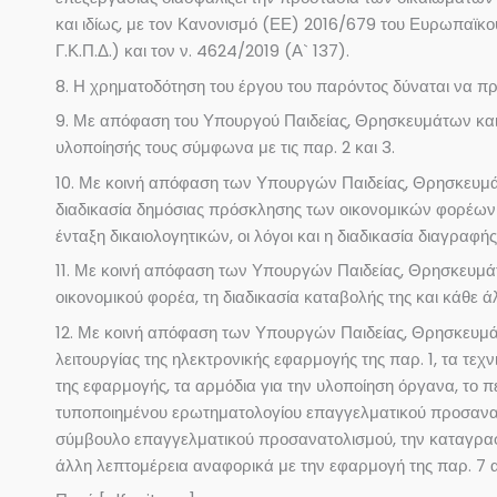
και ιδίως, με τον Κανονισμό (ΕΕ) 2016/679 του Ευρωπαϊκού
Γ.Κ.Π.Δ.) και τον ν. 4624/2019 (Α` 137).
8. Η χρηματοδότηση του έργου του παρόντος δύναται να π
9. Με απόφαση του Υπουργού Παιδείας, Θρησκευμάτων και 
υλοποίησής τους σύμφωνα με τις παρ. 2 και 3.
10. Με κοινή απόφαση των Υπουργών Παιδείας, Θρησκευμάτω
διαδικασία δημόσιας πρόσκλησης των οικονομικών φορέων και
ένταξη δικαιολογητικών, οι λόγοι και η διαδικασία διαγραφ
11. Με κοινή απόφαση των Υπουργών Παιδείας, Θρησκευμάτω
οικονομικού φορέα, τη διαδικασία καταβολής της και κάθε 
12. Με κοινή απόφαση των Υπουργών Παιδείας, Θρησκευμάτ
λειτουργίας της ηλεκτρονικής εφαρμογής της παρ. 1, τα τεχν
της εφαρμογής, τα αρμόδια για την υλοποίηση όργανα, το π
τυποποιημένου ερωτηματολογίου επαγγελματικού προσανατολι
σύμβουλο επαγγελματικού προσανατολισμού, την καταγραφή 
άλλη λεπτομέρεια αναφορικά με την εφαρμογή της παρ. 7 α