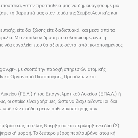
μπούτσικα, «στην προσπάθειά μας να δημιουργήσουμε μία
ξαμε τη βαρύτητά μας στον τομέα της Συμβουλευτικής και
τικής, είτε δια ζώσης είτε διαδικτυακά, και μέσα από τα
έλια. Μία επιπλέον δράση που υλοποιούμε, είναι η
ε νέα εργαλεία, που θα αξιοποιούνται από πιστοποιημένους
 «gov.gr», με σκοπό τηv παροχή υπηρεσιών ατομικής
Εθνικό Οργανισμό Πιστοποίησης Προσόντων και
Λυκείου (ΓΕ.Λ.) ή του Επαγγελματικού Λυκείου (ΕΠΑ.Λ.) ή
 οι οποίες είναι χρήσιμες, ώστε να διαχειρίζονται οι ίδιοι
ών κωδικών εισόδου μέσω αυθεντικοποίησης των
εμβρίου έως το τέλος Νοεμβρίου και περιλαμβάνει δύο (2)
ηφιακή μορφή. Το δεύτερο μέρος περιλαμβάνει ατομική