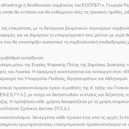
alfavita.gr η διευθύνουσα σύμβουλος του ΕΟΠΠΕΠ κ. Γεωργία Ρε
ποία θα εντάσσει και θα ενθαρρύνει όλες τις ηλικιακές ομάδες, ρί
της επικράτειας, με τη διενέργεια βιωματικών σεμιναρίων συμβουλευ
φορίες για να δομήσουν το επαγγελματικό τους μέλλον με γερά θεμ
 που θα υποστηρίξει ουσιαστικά τη συμβουλευτική σταδιοδρομίας μ
τεροβάθμια εκπαίδευση
οσβάσιμη μέσω της Ενιαίας Ψηφιακής Πύλης της Δημόσιας Διοίκησης
ές του Λυκείου. Η εφαρμογή αναπτύσσεται και λειτουργεί στον «
αριασμό του Υπουργείου Παιδείας, Θρησκευμάτων και Αθλητισμού.
ικού προσανατολισμού έχουν οι μαθητές της Α’ τάξης του Γενικού 
.Ε.ΓΥ.Λ.), με στόχο να διαπιστωθούν οι κλίσεις και δεξιότητές τους,
υξης. Η πρόσβαση κάθε χρήστη διασφαλίζεται με τη χρήση ατομικ
νελλήνιου Σχολικού Δικτύου (Π.Σ.Δ.).
οσανατολισμού διενεργείται κάθε σχολικό έτος από τις αρχές Σεπτ
οιημένου ερωτηματολογίου επαγγελματικού προσανατολισμού σε ψ