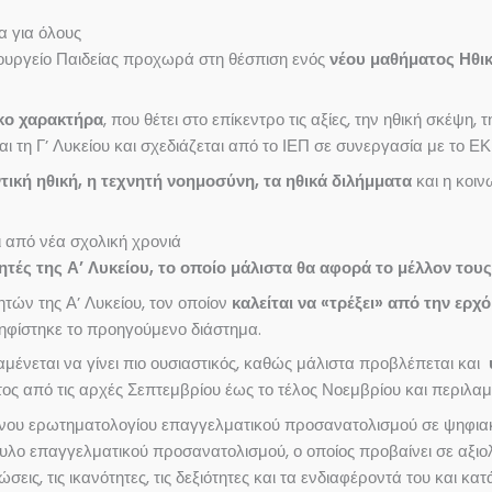
α για όλους
πουργείο Παιδείας προχωρά στη θέσπιση ενός
νέου μαθήματος Ηθι
κο χαρακτήρα
, που θέτει στο επίκεντρο τις αξίες, την ηθική σκέψη,
αι τη Γ’ Λυκείου και σχεδιάζεται από το ΙΕΠ σε συνεργασία με το Ε
ική ηθική, η τεχνητή νοημοσύνη, τα ηθικά διλήμματα
και η κοιν
 από νέα σχολική χρονιά
τές της Α’ Λυκείου, το οποίο μάλιστα θα αφορά το μέλλον τους
τών της Α’ Λυκείου, τον οποίον
καλείται να «τρέξει» από την ερχ
ηφίστηκε το προηγούμενο διάστημα.
ένεται να γίνει πιο ουσιαστικός, καθώς μάλιστα προβλέπεται και
έτος από τις αρχές Σεπτεμβρίου έως το τέλος Νοεμβρίου και περιλαμ
νου ερωτηματολογίου επαγγελματικού προσανατολισμού σε ψηφιακ
ουλο επαγγελματικού προσανατολισμού, ο οποίος προβαίνει σε αξ
ις, τις ικανότητες, τις δεξιότητες και τα ενδιαφέροντά του και κα