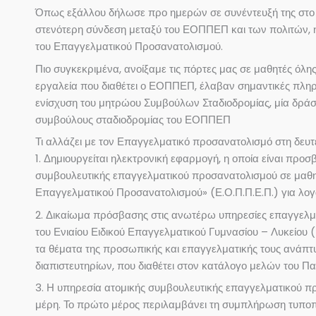
Όπως εξάλλου δήλωσε προ ημερών σε συνέντευξή της στο 
στενότερη σύνδεση μεταξύ του ΕΟΠΠΕΠ και των πολιτών, η ο
του Επαγγελματικού Προσανατολισμού.
Πιο συγκεκριμένα, ανοίξαμε τις πόρτες μας σε μαθητές όλης 
εργαλεία που διαθέτει ο ΕΟΠΠΕΠ, έλαβαν σημαντικές πληρο
ενίσχυση του μητρώου Συμβούλων Σταδιοδρομίας, μία δράση
συμβούλους σταδιοδρομίας του ΕΟΠΠΕΠ
Τι αλλάζει με τον Επαγγελματικό προσανατολισμό στη δευ
1. Δημιουργείται ηλεκτρονική εφαρμογή, η οποία είναι πρ
συμβουλευτικής επαγγελματικού προσανατολισμού σε μαθητ
Επαγγελματικού Προσανατολισμού» (Ε.Ο.Π.Π.Ε.Π.) για λογ
2. Δικαίωμα πρόσβασης στις ανωτέρω υπηρεσίες επαγγελματ
του Ενιαίου Ειδικού Επαγγελματικού Γυμνασίου – Λυκείου (ΕΝ.Ε
τα θέματα της προσωπικής και επαγγελματικής τους ανάπτ
διαπιστευτηρίων, που διαθέτει στον κατάλογο μελών του Πα
3. Η υπηρεσία ατομικής συμβουλευτικής επαγγελματικού πρ
μέρη. Το πρώτο μέρος περιλαμβάνει τη συμπλήρωση τυποπ