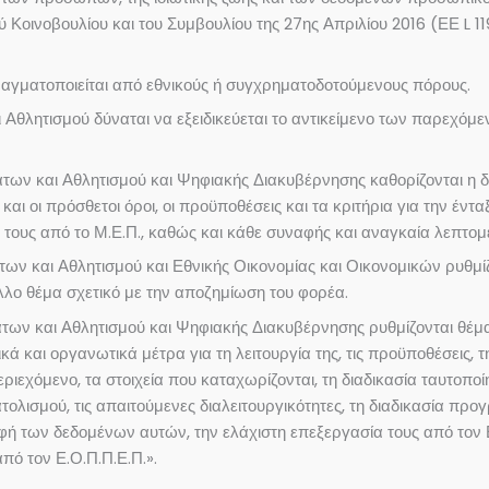
 Κοινοβουλίου και του Συμβουλίου της 27ης Απριλίου 2016 (ΕΕ L 1
ραγματοποιείται από εθνικούς ή συγχρηματοδοτούμενους πόρους.
Αθλητισμού δύναται να εξειδικεύεται το αντικείμενο των παρεχό
ν και Αθλητισμού και Ψηφιακής Διακυβέρνησης καθορίζονται η διαδ
 οι πρόσθετοι όροι, οι προϋποθέσεις και τα κριτήρια για την έντα
ής τους από το Μ.Ε.Π., καθώς και κάθε συναφής και αναγκαία λεπτο
ν και Αθλητισμού και Εθνικής Οικονομίας και Οικονομικών ρυθμίζ
άλλο θέμα σχετικό με την αποζημίωση του φορέα.
ων και Αθλητισμού και Ψηφιακής Διακυβέρνησης ρυθμίζονται θέμα
ικά και οργανωτικά μέτρα για τη λειτουργία της, τις προϋποθέσεις, τ
εριεχόμενο, τα στοιχεία που καταχωρίζονται, τη διαδικασία ταυτοπ
σμού, τις απαιτούμενες διαλειτουργικότητες, τη διαδικασία προγρ
των δεδομένων αυτών, την ελάχιστη επεξεργασία τους από τον Ε.Ο
πό τον Ε.Ο.Π.Π.Ε.Π.».