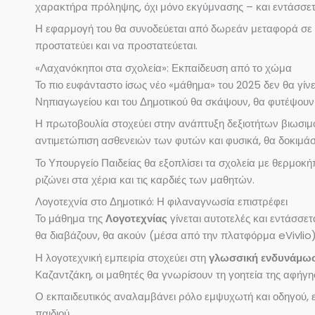
χαρακτήρα πρόληψης, όχι μόνο εκγύμνασης – και εντάσσεται
Η εφαρμογή του θα συνοδεύεται από δωρεάν μεταφορά σε κ
προστατεύει και να προστατεύεται.
«Λαχανόκηποι στα σχολεία»: Εκπαίδευση από το χώμα
Το πιο ευφάνταστο ίσως νέο «μάθημα» του 2025 δεν θα γίν
Νηπιαγωγείου και του Δημοτικού θα σκάψουν, θα φυτέψουν κ
Η πρωτοβουλία στοχεύει στην ανάπτυξη δεξιοτήτων βιωσιμότ
αντιμετώπιση ασθενειών των φυτών και φυσικά, θα δοκιμά
Το Υπουργείο Παιδείας θα εξοπλίσει τα σχολεία με θερμοκή
ριζώνει στα χέρια και τις καρδιές των μαθητών.
Λογοτεχνία στο Δημοτικό: Η φιλαναγνωσία επιστρέφει
Το μάθημα της
Λογοτεχνίας
γίνεται αυτοτελές και εντάσσ
θα διαβάζουν, θα ακούν (μέσα από την πλατφόρμα eVivlio
Η λογοτεχνική εμπειρία στοχεύει στη
γλωσσική ενδυνάμωση
Καζαντζάκη, οι μαθητές θα γνωρίσουν τη γοητεία της αφήγησ
Ο εκπαιδευτικός αναλαμβάνει ρόλο εμψυχωτή και οδηγού, εν
παιδιού.