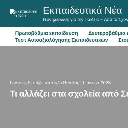
Μετάβαση
Εκπαιδευτικά Νέα
στο
περιεχόμενο
Η ενημέρωση για την Παιδεία – Από τα Σχολ
Πρωτοβάθμια εκπαίδευση
Δευτεροβάθμια 
Τεστ Αυτοαξιολόγησης Εκπαιδευτικών
Στο
Γράφει ο
Εκπαιδευτικά Νέα Ημαθίας
|
1 Ιουλίου, 2025
Τι αλλάζει στα σχολεία από 