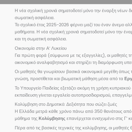
Η νέα σχολική χρονιά σηματοδοτεί μόνο την έναρξη νέων δι
σωματική ασφάλεια.
Το σχολικό έτος 2025-2026 φέρνει μαζί του έναν άνεμο αλλ
μαθήματα. Η νέα σχολική χρονιά σηματοδοτεί μόνο την ένα
και τη σωματική ασφάλεια.
Οικονομία στην Α’ Λυκείου
Για πρώτη φορά (σύμφωνα με τις εξαγγελίες), οι μαθητές 
οικονομικό αναλφαβητισμό και στηρίζει τη διαμόρφωση υ
Οι μαθητές θα γνωρίσουν βασικά οικονομικά μεγέθη όπως τ
γνώση, προστίθεται και βιωματική μάθηση μέσα από τα
Εργ
Το Υπουργείο Παιδείας εξετάζει ακόμη τη χρήση κυπριακού 
εκπαίδευση γίνεται εργαλείο αυτοπροσδιορισμού, επαγγελμ
Κολύμβηση στο Δημοτικό: Δεξιότητα που σώζει ζωές
Η Ελλάδα μετρά κάθε χρόνο πάνω από 350 θανάτους από π
μάθημα της
Κολύμβησης
επανέρχεται ενισχυμένο στις Γ’ κ
Πέρα από τις βασικές τεχνικές της κολύμβησης, οι μαθητές