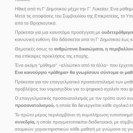
Ηθική από τη Γ’ Δημοτικού μέχρι την Γ΄ Λυκείου: Ένα μάθημ
Μετά τις αποφάσεις του Συμβουλίου της Επικρατείας, το Υ
από τα Θρησκευτικά.
Πρόκειται για μια καινοτόμα προσέγγιση με
ουδετερόθρησ
κοινωνική ευθύνη. Θα διδάσκεται από τη Γ’ Δημοτικού έως κ
Θεματικές όπως τα
ανθρώπινα δικαιώματα, η περιβαλλοντ
πιο επίκαιρες προκλήσεις της εποχής.
Ένα ακόμη “μάθημα” -αλλιώτικο από τα άλλα- που έρχεται
Ενα καινούργιο «μάθημα» θα γνωρίσουν σύντομα οι μαθη
Πρόκειται για τον επαγγελματικό προσανατολισμό των μαθη
προβλέψεις του νομοσχεδίου για το ψηφιακό σχολείο που ψ
Ο επαγγελματικός προσανατολισμός με τον τρόπο αυτό αναμ
προσανατολισμού
,
η οποία θα διενεργείται κάθε σχολικό 
Το πρώτο μέρος περιλαμβάνει τη συμπλήρωση τυποποιημέ
συνεδρία,
η οποία πραγματοποιείται διαδικτυακά, με σύμβ
ατομικών χαρακτηριστικών κάθε μαθητή με γνώμονα τις γνώσε