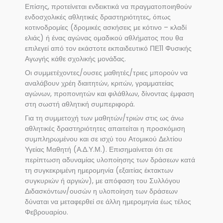
Επίσης, προτείνεται ενδεικτικά να πραγματοποιηθούν
ενδοσχολικές αθλητικές δραστηριότητες, όπως
κοτινοδρομίες (δρομικές ασκήσεις με κότινο – κλαδί
ελιάς) ή ένας αγώνας ομαδικού αθλήματος που θα
επιλεγεί από τον εκάστοτε εκπαιδευτικό ΠΕ11 Φυσικής
Αγωγής κάθε σχολικής μονάδας.
Οι συμμετέχοντες/ουσες μαθητές/τριες μπορούν να
αναλάβουν χρέη διαιτητών, κριτών, γραμματείας
αγώνων, προπονητών και φιλάθλων, δίνοντας έμφαση
στη σωστή αθλητική συμπεριφορά.
Για τη συμμετοχή των μαθητών/τριών στις ως άνω
αθλητικές δραστηριότητες απαιτείται η προσκόμιση
συμπληρωμένου και σε ισχύ του Ατομικού Δελτίου
Υγείας Μαθητή (Α.Δ.Υ.Μ.). Επισημαίνεται ότι σε
περίπτωση αδυναμίας υλοποίησης των δράσεων κατά
τη συγκεκριμένη ημερομηνία (εξαιτίας έκτακτων
συγκυριών ή αργιών), με απόφαση του Συλλόγου
Διδασκόντων/ουσών η υλοποίηση των δράσεων
δύναται να μεταφερθεί σε άλλη ημερομηνία έως τέλος
Φεβρουαρίου.