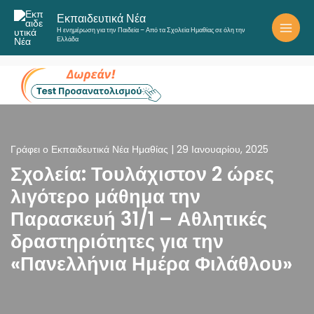
Μετάβαση
Εκπαιδευτικά Νέα
στο
Η ενημέρωση για την Παιδεία – Από τα Σχολεία Ημαθίας σε όλη την
περιεχόμενο
Ελλάδα
Γράφει ο
Εκπαιδευτικά Νέα Ημαθίας
|
29 Ιανουαρίου, 2025
Σχολεία: Τουλάχιστον 2 ώρες
λιγότερο μάθημα την
Παρασκευή 31/1 – Αθλητικές
δραστηριότητες για την
«Πανελλήνια Ημέρα Φιλάθλου»