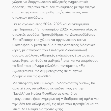
χώρας να διοργανώσουν αθλητικές ενημερωτικές
δράσεις υπέρ του φίλαθλου πνεύματος με την ενεργό
συμμετοχή όλων των μαθητών/τριών, εντός των
σχολικών μονάδων.
Για το σχολικό έτος 2024-2025 και συγκεκριμένα
την Παρασκευή 31 Ιανουαρίου 2025, καλούνται όλες οι
σχολικές μονάδες Πρωτοβάθμιας και Δευτεροβάθμιας
Εκπαίδευσης της χώρας να οργανώσουν και να
υλοποιήσουν μέσα σε δύο ή περισσότερες διδακτικές
ώρες, με απόφαση του Συλλόγου Διδασκόντων/
ουσών, ανάλογες αθλητικές εκδηλώσεις έτσι ώστε να
ευαισθητοποιηθούν οι μαθητές/τριες και να εκφράσουν
το δικό τους μήνυμα φίλαθλου πνεύματος, «Ευ
Αγωνίζεσθαι», ως συμμετέχοντες σε αθλητικά
δρώμενα και ως φίλαθλοι.
Με απόφαση του Συλλόγου Διδασκόντων/ουσών, θα
οριστεί ένας υπεύθυνος εκπαιδευτικός για την
Πανελλήνια Ημέρα Φιλάθλου με σκοπό να
πραγματοποιήσει ενημερωτική – διαδραστική ομιλία για
την ιδέα του αθλητισμού, τις αξίες που πρεσβεύει και το
Φίλαθλο Πνεύμα ως τρόπο ζωής.