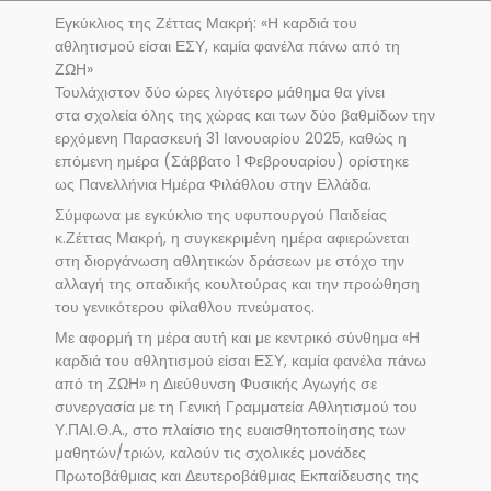
Εγκύκλιος της Ζέττας Μακρή: «Η καρδιά του
αθλητισμού είσαι ΕΣΥ, καμία φανέλα πάνω από τη
ΖΩΗ»
Τουλάχιστον δύο ώρες λιγότερο μάθημα θα γίνει
στα σχολεία όλης της χώρας και των δύο βαθμίδων την
ερχόμενη Παρασκευή 31 Ιανουαρίου 2025, καθώς η
επόμενη ημέρα (Σάββατο 1 Φεβρουαρίου) ορίστηκε
ως Πανελλήνια Ημέρα Φιλάθλου στην Ελλάδα.
Σύμφωνα με εγκύκλιο της υφυπουργού Παιδείας
κ.Ζέττας Μακρή, η συγκεκριμένη ημέρα αφιερώνεται
στη διοργάνωση αθλητικών δράσεων με στόχο την
αλλαγή της οπαδικής κουλτούρας και την προώθηση
του γενικότερου φίλαθλου πνεύματος.
Με αφορμή τη μέρα αυτή και με κεντρικό σύνθημα «Η
καρδιά του αθλητισμού είσαι ΕΣΥ, καμία φανέλα πάνω
από τη ΖΩΗ» η Διεύθυνση Φυσικής Αγωγής σε
συνεργασία με τη Γενική Γραμματεία Αθλητισμού του
Υ.ΠΑΙ.Θ.Α., στο πλαίσιο της ευαισθητοποίησης των
μαθητών/τριών, καλούν τις σχολικές μονάδες
Πρωτοβάθμιας και Δευτεροβάθμιας Εκπαίδευσης της