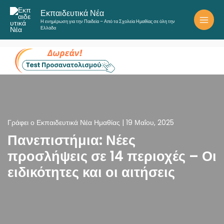
Μετάβαση
Εκπαιδευτικά Νέα
στο
Η ενημέρωση για την Παιδεία – Από τα Σχολεία Ημαθίας σε όλη την
περιεχόμενο
Ελλάδα
Γράφει ο
Εκπαιδευτικά Νέα Ημαθίας
|
19 Μαΐου, 2025
Πανεπιστήμια: Νέες
προσλήψεις σε 14 περιοχές – Οι
ειδικότητες και οι αιτήσεις