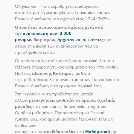
Οδηγίες για … «την εύρυθμη και παιδαγωγικά
αποτελεσματική λειτουργία των Γυμνασίων και των
Γενικών Λυκείων το νέο σχολικό έτος 2024-2025»
Οπως ήταν αναμενόμενο, αμέσως μετά από
την
ανακοίνωση των 10.000
μόνιμων
διορισμών,
άρχισαν και οι «κόφτες»
με
στόχο τη μείωση των αναπληρωτών που θα
προσληφθούν εφέτος.
Οι πρώτοι από αυτούς αναφέρονται σε εγκύκλιο που
εξέδωσε σήμερα ο γενικός γραμματέας του Υπουργείου
Παιδείας κ.
Ιωάννης Κατσαρός
, με θέμα
τις προϋποθέσεις λειτουργίας τμημάτων Γυμνασίων και
Γενικών Λυκείων για το ερχόμενο σχολικό έτος.
Στην εγκύκλιο αυτή προβλέπονται, μεταξύ
άλλων,
μετακινήσεις μαθητών σε όμορες σχολικές
μονάδες
σε περιπτώσεις δημιουργίας τμημάτων
Ομάδων μαθημάτων Προσανατολισμού Γενικού
Λυκείου με μικρό αριθμό μαθητών/τριών και έλλειψη
διαθέσιμων
εκπαιδευτικών,
συνδιδασκαλίες
στα
Μαθηματικά
της