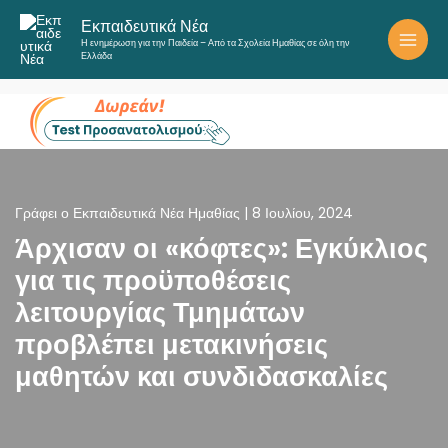
Μετάβαση
Εκπαιδευτικά Νέα
στο
Η ενημέρωση για την Παιδεία – Από τα Σχολεία Ημαθίας σε όλη την
περιεχόμενο
Ελλάδα
Γράφει ο
Εκπαιδευτικά Νέα Ημαθίας
|
8 Ιουλίου, 2024
Άρχισαν οι «κόφτες»: Εγκύκλιος
για τις προϋποθέσεις
λειτουργίας Τμημάτων
προβλέπει μετακινήσεις
μαθητών και συνδιδασκαλίες