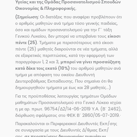
Υγείας και της Ομάδας Προσανατολισμού Σπουδών
Οικονομίας & Πληροφορικής.
(Σημείωση:
Οι διατάξεις που αναφέρει προβλέπουν ότι
ο αριθμός μαθητών ανά τμήμα τόσο γενικής παιδείας,
όσο και ομάδων προσανατολισμού για την Γ΄ τάξη
Γενικού Λυκείου, δεν μπορεί να υπερβαίνει τους
είκοσι
πέντε (25)
. Τμήματα με περισσότερους από είκοσι
πέντε (25) μαθητές διαιρούνται σε νέα τμήματα, αλλά
σε εξαιρετικές περιπτώσεις, κατά την εφαρμογή των
παραγράφων 1, 2 και 3,
μπορεί να γίνει προσαύξηση
κατά δέκα τοις εκατό (10%)
του αριθμού μαθητών ανά
τμήμα με απόφαση του οικείου Διευθυντή
Δευτεροβάθμιας Εκπαίδευσης. Που σημαίνει ότι θα
δημιουργηθούν τμήματα με έως και 28 μαθητές…)
Για τις προϋποθέσεις λειτουργίας τμημάτων Ομάδων
μαθημάτων Προσανατολισμού στο Γενικό Λύκειο ισχύει
η με αρ. πρωτ. 96754/Δ2/14-06-2019 Υ.Α. (Β΄ 2462),
διόρθωση σφάλματος στο ΦΕΚ Β΄ 2860/05-07-2019.·
Παρακαλούνται οι Περιφερειακοί Διευθυντές Εκπ/σης
σε συνεργασία με τους Διευθυντές Δ/θμιας Εκπ/
σης,
σε περιπτώσεις δημιουργίας τμημάτων