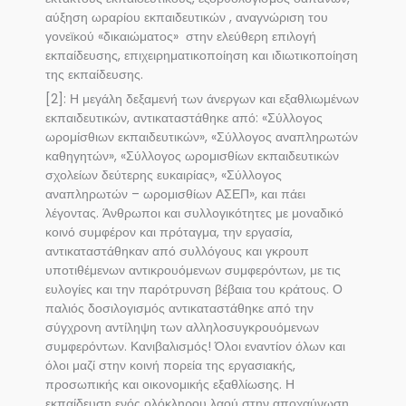
αύξηση ωραρίου εκπαιδευτικών , αναγνώριση του
γονεϊκού «δικαιώματος» στην ελεύθερη επιλογή
εκπαίδευσης, επιχειρηματικοποίηση και ιδιωτικοποίηση
της εκπαίδευσης.
[2]: Η μεγάλη δεξαμενή των άνεργων και εξαθλιωμένων
εκπαιδευτικών, αντικαταστάθηκε από: «Σύλλογος
ωρομίσθιων εκπαιδευτικών», «Σύλλογος αναπληρωτών
καθηγητών», «Σύλλογος ωρομισθίων εκπαιδευτικών
σχολείων δεύτερης ευκαιρίας», «Σύλλογος
αναπληρωτών – ωρομισθίων ΑΣΕΠ», και πάει
λέγοντας. Άνθρωποι και συλλογικότητες με μοναδικό
κοινό συμφέρον και πρόταγμα, την εργασία,
αντικαταστάθηκαν από συλλόγους και γκρουπ
υποτιθέμενων αντικρουόμενων συμφερόντων, με τις
ευλογίες και την παρότρυνση βέβαια του κράτους. Ο
παλιός δοσιλογισμός αντικαταστάθηκε από την
σύγχρονη αντίληψη των αλληλοσυγκρουόμενων
συμφερόντων. Κανιβαλισμός! Όλοι εναντίον όλων και
όλοι μαζί στην κοινή πορεία της εργασιακής,
προσωπικής και οικονομικής εξαθλίωσης. Η
εκπαίδευση ενός ολόκληρου λαού στην αποχαύνωση,