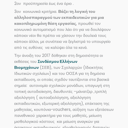
2ον προϋπηρεσία έως ένα όριο .
3ον κοινωνικά κριτήρια.
Βάζει τη λογική του
αλληλοσπαραγμού των εκπαιδευτικών για μια
κακοπληρωμένη θέση εργασίας
, προωθεί τον
κοινωνικό αυτοματισμό που λέει ότι για να δουλέψουν
κάποιοι νέοι θα πρέπει να χάσουν την δουλειά τους
κάποιοι άλλοι, με συνέπεια να ξεγλιστρά το υπουργείο
από τις ευθύνες να καλύψει όλα τα κενά.
Την άνοιξη του 2017 δόθηκαν στη δημοσιότητα οι
εκθέσεις του
Συνδέσμου Ελλήνων
Βιομηχάνων
(ΣΕΒ), των Σχολαρχών (Ιδιοκτήτες
Ιδιωτικών σχολείων) και του ΟΟΣΑ για τη δημόσια
εκπαίδευση, οι οποίες σχεδόν ταυτίζονται στα βασικά
σημεία: αυτονομία σχολικών μονάδων, υπαγωγή στη
τοπική αυτοδιοίκηση, διευθυντές –μάνατζερ ,τριπλή
αξιολόγηση ( αυτοαξιολόγηση, αξιολόγηση
εκπαιδευτικών, εξωτερική αξιολόγηση), επέκταση της
μαθητείας, κουπόνια-vouchers, αύξηση των εξετάσεων
πανεθνικού χαρακτήρα για τους μαθητές, μείωση
μισθολογικού κόστους και μείωση αναγκών για
έκτακτους εκπαιδευτικούς, εξορθολογισμός δαπανών,