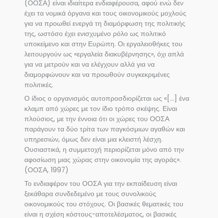
(ΟΟΣΑ) είναι ιδιαίτερα ενδιαφέρουσα, αφού ενώ δεν
έχει τα νομικά όργανα και τους οικονομικούς μοχλούς
για να προωθεί ενεργά τη διαμόρφωση της πολιτικής
της, ωστόσο έχει ενισχυμένο ρόλο ως πολιτικό
υποκείμενο και στην Ευρώπη. Οι εργαλειοθήκες του
λειτουργούν ως «εργαλεία διακυβέρνησης», όχι απλά
για να μετρούν και να ελέγχουν αλλά για να
διαμορφώνουν και να προωθούν συγκεκριμένες
πολιτικές.
Ο ίδιος ο οργανισμός αυτοπροσδιορίζεται ως «[…] ένα
κλαμπ από χώρες με τον ίδιο τρόπο σκέψης. Είναι
πλούσιος, με την έννοια ότι οι χώρες του ΟΟΣΑ
παράγουν τα δύο τρίτα των παγκόσμιων αγαθών και
υπηρεσιών, όμως δεν είναι μια κλειστή λέσχη.
Ουσιαστικά, η συμμετοχή περιορίζεται μόνο από την
αφοσίωση μιας χώρας στην οικονομία της αγοράς».
(ΟΟΣΑ, 1997)
Το ενδιαφέρον του ΟΟΣΑ για την εκπαίδευση είναι
ξεκάθαρα συνδεδεμένο με τους συνολικούς
οικονομικούς του στόχους. Οι βασικές θεματικές του
είναι η σχέση κόστους-αποτελέσματος, οι βασικές