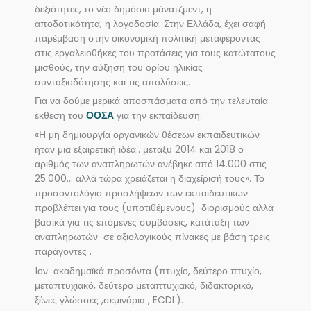
δεξιότητες, το νέο δημόσιο μάνατζμεντ, η
αποδοτικότητα, η λογοδοσία. Στην Ελλάδα, έχει σαφή
παρέμβαση στην οικονομική πολιτική μεταφέροντας
στις εργαλειοθήκες του προτάσεις για τους κατώτατους
μισθούς, την αύξηση του ορίου ηλικίας
συνταξιοδότησης και τις απολύσεις.
Για να δούμε μερικά αποσπάσματα από την τελευταία
έκθεση του
ΟΟΣΑ
για την εκπαίδευση.
«Η μη δημιουργία οργανικών θέσεων εκπαιδευτικών
ήταν μια εξαιρετική ιδέα.. μεταξύ 2014 και 2018 ο
αριθμός των αναπληρωτών ανέβηκε από 14.000 στις
25.000… αλλά τώρα χρειάζεται η διαχείρισή τους». Το
προσοντολόγιο προσλήψεων των εκπαιδευτικών
προβλέπει για τους (υποτιθέμενους) διορισμούς αλλά
βασικά για τις επόμενες συμβάσεις, κατάταξη των
αναπληρωτών σε αξιολογικούς πίνακες με βάση τρεις
παράγοντες .
1ον ακαδημαϊκά προσόντα (πτυχίο, δεύτερο πτυχίο,
μεταπτυχιακό, δεύτερο μεταπτυχιακό, διδακτορικό,
ξένες γλώσσες ,σεμινάρια , ECDL).