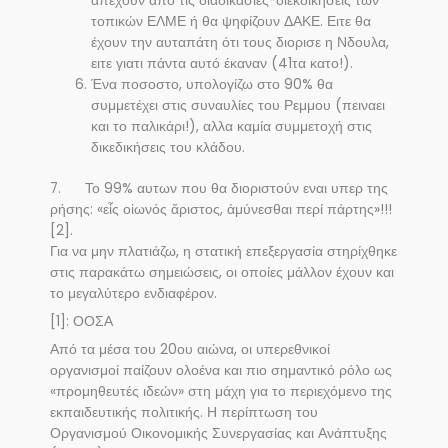
απέχουν από τις διαδικασίες-διεκδικήσεις των
τοπικών ΕΛΜΕ ή θα ψηφίζουν ΔΑΚΕ. Ειτε θα
έχουν την αυταπάτη ότι τους διορισε η Νδουλα,
ειτε γιατι πάντα αυτό έκαναν (41τα κατο!).
Ένα ποσοστο, υπολογίζω στο 90% θα
συμμετέχει στις συναυλίες του Ρεμμου (πειναει
και το παλικάρι!), αλλα καμία συμμετοχή στις
δικεδικήσεις του κλάδου.
7. Το 99% αυτων που θα διοριστούν εναι υπερ της
ρήσης: «εἷς οἰωνός ἄριστος, ἀμύνεσθαι περί πάρτης»!!!
[2].
Για να μην πλατιάζω, η στατική επεξεργασία στηρίχθηκε
στις παρακάτω σημειώσεις, οι οποίες μάλλον έχουν και
το μεγαλύτερο ενδιαφέρον.
[1]: ΟΟΣΑ
Από τα μέσα του 20ου αιώνα, οι υπερεθνικοί
οργανισμοί παίζουν ολοένα και πιο σημαντικό ρόλο ως
«προμηθευτές ιδεών» στη μάχη για το περιεχόμενο της
εκπαιδευτικής πολιτικής. Η περίπτωση του
Οργανισμού Οικονομικής Συνεργασίας και Ανάπτυξης