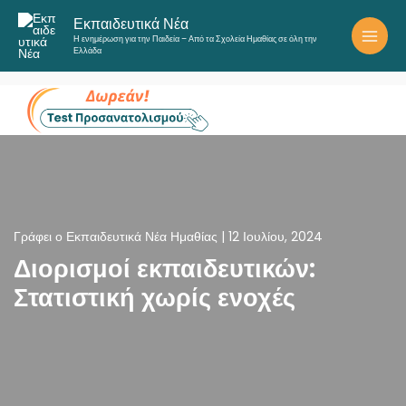
Μετάβαση
Εκπαιδευτικά Νέα
στο
Η ενημέρωση για την Παιδεία – Από τα Σχολεία Ημαθίας σε όλη την
περιεχόμενο
Ελλάδα
Γράφει ο
Εκπαιδευτικά Νέα Ημαθίας
|
12 Ιουλίου, 2024
Διορισμοί εκπαιδευτικών:
Στατιστική χωρίς ενοχές