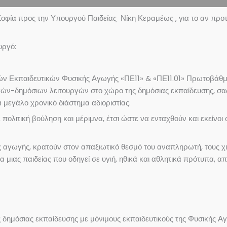
ία προς την Υπουργού Παιδείας Νίκη Κεραμέως , για το αν προτίθε
υργό:
τών Εκπαιδευτικών Φυσικής Αγωγής «ΠΕ11» & «ΠΕ11.01» Πρωτοβάθμ
τικών-δημόσιων λειτουργών στο χώρο της δημόσιας εκπαίδευσης, σας
α μεγάλο χρονικό διάστημα αδιοριστίας.
πολιτική βούληση και μέριμνα, έτσι ώστε να ενταχθούν και εκείνο
κής αγωγής, κρατούν στον απαξιωτικό θεσμό του αναπληρωτή, τους 
μα μιας παιδείας που οδηγεί σε υγιή, ηθικά και αθλητικά πρότυπα, 
δημόσιας εκπαίδευσης με μόνιμους εκπαιδευτικούς της Φυσικής Αγ