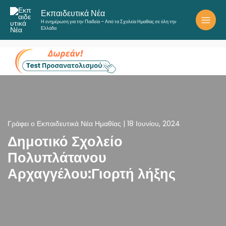
Μετάβαση
Εκπαιδευτικά Νέα
στο
Η ενημέρωση για την Παιδεία – Από τα Σχολεία Ημαθίας σε όλη την
περιεχόμενο
Ελλάδα
Γράφει ο
Εκπαιδευτικά Νέα Ημαθίας
|
18 Ιουνίου, 2024
Δημοτικό Σχολείο
Πολυπλάτανου
Αρχαγγέλου:Γιορτή λήξης