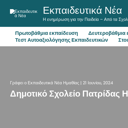
Μετάβαση
Εκπαιδευτικά Νέα
στο
περιεχόμενο
Η ενημέρωση για την Παιδεία – Από τα Σχολ
Πρωτοβάθμια εκπαίδευση
Δευτεροβάθμια 
Τεστ Αυτοαξιολόγησης Εκπαιδευτικών
Στο
Γράφει ο
Εκπαιδευτικά Νέα Ημαθίας
|
21 Ιουνίου, 2024
Δημοτικό Σχολείο Πατρίδας 