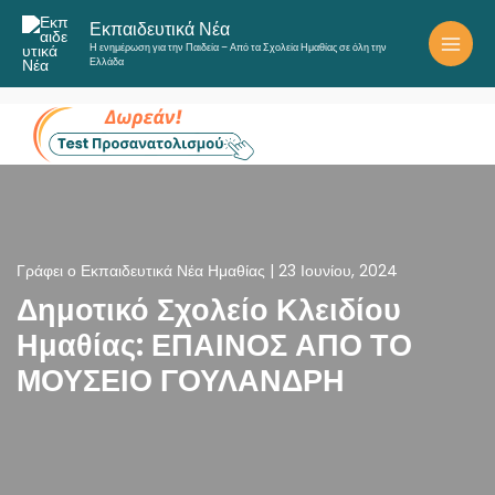
Μετάβαση
Εκπαιδευτικά Νέα
στο
Η ενημέρωση για την Παιδεία – Από τα Σχολεία Ημαθίας σε όλη την
περιεχόμενο
Ελλάδα
Γράφει ο
Εκπαιδευτικά Νέα Ημαθίας
|
23 Ιουνίου, 2024
Δημοτικό Σχολείο Κλειδίου
Ημαθίας: ΕΠΑΙΝΟΣ ΑΠΟ ΤΟ
ΜΟΥΣΕΙΟ ΓΟΥΛΑΝΔΡΗ