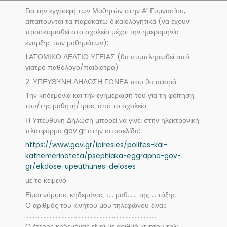
Για την εγγραφή των Μαθητών στην Α’ Γυμνασίου,
απαιτούνται τα παρακάτω δικαιολογητικά (να έχουν
προσκομισθεί στο σχολείο μέχρι την ημερομηνία
έναρξης των μαθημάτων):
1.ΑΤΟΜΙΚΟ ΔΕΛΤΙΟ ΥΓΕΙΑΣ (θα συμπληρωθεί από
γιατρό παθολόγο/παιδίατρο)
2. ΥΠΕΥΘΥΝΗ ΔΗΛΩΣΗ ΓΟΝΕΑ που θα αφορά:
Tην κηδεμονία και την ενημέρωσή του για τη φοίτηση
του/της μαθητή/τριας από το σχολείο.
Η Υπεύθυνη Δήλωση μπορεί να γίνει στην ηλεκτρονική
πλατφόρμα gov.gr στην ιστοσελίδα:
https://www.gov.gr/ipiresies/polites-kai-
kathemerinoteta/psephiaka-eggrapha-gov-
gr/ekdose-upeuthunes-deloses
με το κείμενο
Είμαι νόμιμος κηδεμόνας τ… μαθ…… της … τάξης
Ο αριθμός του κινητού μου τηλεφώνου είναι:
……………………………………………………………………………
Ο έτερος κηδεμόνας είναι με αριθμό κινητού τηλ: