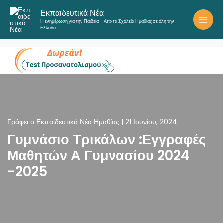
Μετάβαση
Εκπαιδευτικά Νέα
στο
Η ενημέρωση για την Παιδεία – Από τα Σχολεία Ημαθίας σε όλη την
περιεχόμενο
Ελλάδα
Γράφει ο
Εκπαιδευτικά Νέα Ημαθίας
|
21 Ιουνίου, 2024
Γυμνάσιο Τρικάλων :Εγγραφές
Μαθητών Α Γυμνασίου 2024
-2025