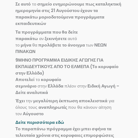
Σε αυτό
το
σημείο ενημερώνουμε πως καταληκτική
ημερομηνία στις 21 Αυγούστου έχουν τα
παρακάτω μοριοδοτούμενα προγράμματα
εκπαιδευτικών
Τα προγράμματα που θα δείτε
παρακάτω
αν
ξεκινήσετε
αυτό
το
μήνα
θα
προλάβετε το άνοιγμα
των
ΝΕΩΝ
ΠΙΝΑΚΩΝ
9ΜΗΝΟ ΠΡΟΓΡΑΜΜΑ ΕΙΔΙΚΗΣ ΑΓΩΓΗΣ ΓΙΑ
ΕΚΠΑΙΔΕΥΤΙΚΟΥΣ ΑΠΟ ΤΟ ΕΛΜΕΠΑ (Το κορυφαίο
στην Ελλάδα)
Αποτελεί
το
κορυφαίο
σεμινάριο
στην
Ελλάδα
πλέον στην
Ειδική Αγωγή –
Δείτε αναλυτικά
Έχει
την
μεγαλύτερη έκπτωση αποκλειστικά
για
όλους τους
αναπληρωτές
που θα κάνουν αίτηση
τον
Αύγουστο
Δείτε περισσότερα εδώ
Το παραπάνω πρόγραμμα έχει μπει σφήνα τα
τελευταία χρόνια στις κορυφαιες επιμορφώσεις