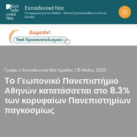
Μετάβαση
Εκπαιδευτικά Νέα
στο
Η ενημέρωση για την Παιδεία – Από τα Σχολεία Ημαθίας σε όλη την
περιεχόμενο
Ελλάδα
Γράφει ο
Εκπαιδευτικά Νέα Ημαθίας
|
15 Μαΐου, 2023
To Γεωπονικό Πανεπιστήμιο
Αθηνών κατατάσσεται στο 8.3%
των κορυφαίων Πανεπιστημίων
παγκοσμίως