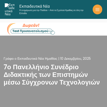
Μετάβαση
Εκπαιδευτικά Νέα
στο
Η ενημέρωση για την Παιδεία – Από τα Σχολεία Ημαθίας σε όλη την
περιεχόμενο
Ελλάδα
Γράφει ο
Εκπαιδευτικά Νέα Ημαθίας
|
10 Δεκεμβρίου, 2025
7ο Πανελλήνιο Συνέδριο
Διδακτικής των Επιστημών
μέσω Σύγχρονων Τεχνολογιών