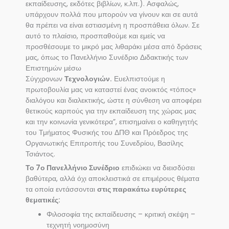
εκπαίδευσης, εκδότες βιβλίων, κ.λπ.). Ασφαλώς,
υπάρχουν πολλά που μπορούν να γίνουν και σε αυτά
θα πρέπει να είναι εστιασμένη η προσπάθεια όλων. Σε
αυτό το πλαίσιο, προσπαθούμε και εμείς να
προσθέσουμε το μικρό μας λιθαράκι μέσα από δράσεις
μας, όπως το Πανελλήνιο Συνέδριο Διδακτικής των
Επιστημών μέσω
Σύγχρονων
Τεχνολογιών.
Ευελπιστούμε η
πρωτοβουλία μας να καταστεί ένας ανοικτός «τόπος»
διαλόγου και διαλεκτικής, ώστε η σύνθεση να αποφέρει
θετικούς καρπούς για την εκπαίδευση της χώρας μας
και την κοινωνία γενικότερα”, επισημαίνει ο καθηγητής
του Τμήματος Φυσικής του ΔΠΘ και Πρόεδρος της
Οργανωτικής Επιτροπής του Συνεδρίου, Βασίλης
Τσιάντος.
Το 7ο Πανελλήνιο Συνέδριο
επιδιώκει να διεισδύσει
βαθύτερα, αλλά όχι αποκλειστικά σε επιμέρους θέματα
τα οποία εντάσσονται
στις παρακάτω ευρύτερες
θεματικές:
Φιλοσοφία της εκπαίδευσης – κριτική σκέψη –
τεχνητή νοημοσύνη