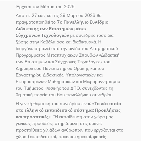
Έρχεται τον Μάρτιο του 2026
Από τις 27 έως και τις 29 Μαρτίου 2026 θα
πραγματοποιηθεί το
7ο Πανελλήνιο Συνέδριο
Διδακτικής των Επιστημών μέσω
Σύγχρονων
Τεχνολογιών
με συνεδρίες τόσο δια
ζώσης στην Καβάλα όσο και διαδικτυακά. Η
διοργάνωση τελεί υπό την αιγίδα του Διατμηματικού
Προγράμματος Μεταπτυχιακών Σπουδών «Διδακτική
των Επιστημών και Σύγχρονες Τεχνολογίες» του
Δημοκριτείου Πανεπιστημίου Θράκης και του
Εργαστηρίου Διδακτικής, Υπολογιστικών και
Εφαρμοσμένων Μαθηματικών και Μικρομαγνητισμού
του Τμήματος Φυσικής του ΔΠΘ, συνεχίζοντας τη
θεματική πορεία του 6ου πανελλήνιου συνεδρίου.
Η γενική θεματική του συνεδρίου είναι:
«Το νέο τοπίο
στο ελληνικό
εκπαιδευτικό
σύστημα: Προκλήσεις
και προοπτικές».
“Η εκπαίδευση στην χώρα μας
γενικώς προοδεύει, στηριζόμενη στις άοκνες
προσπάθειες χιλιάδων ανθρώπων που εργάζονται στο
χώρο (εκπαιδευτικοί, πανεπιστημιακοί, φορείς