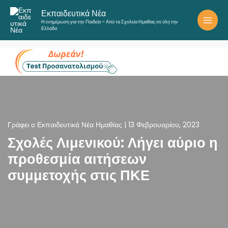
Μετάβαση
Εκπαιδευτικά Νέα
στο
Η ενημέρωση για την Παιδεία – Από τα Σχολεία Ημαθίας σε όλη την
περιεχόμενο
Ελλάδα
Γράφει ο
Εκπαιδευτικά Νέα Ημαθίας
|
13 Φεβρουαρίου, 2023
Σχολές Λιμενικού: Λήγει αύριο η
προθεσμία αιτήσεων
συμμετοχής στις ΠΚΕ