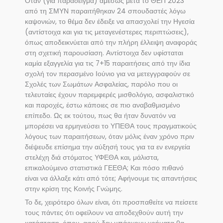
Όταν (για παράδειγμα) αμέσως μετά το ΘΕΠ 2023
από τη ΣΜΥΝ παραιτήθηκαν 24 σπουδαστές λόγω
καψονιών, το θέμα δεν έδειξε να απασχολεί την Ηγεσία
(αντίστοιχα και για τις μεταγενέστερες περιπτώσεις),
όπως αποδεικνύεται από την πλήρη έλλειψη αναφοράς
στη σχετική παρουσίαση. Αντίστοιχα δεν υφίσταται
καμία εξαγγελία για τις 7+15 παραιτήσεις από την ίδια
σχολή τον περασμένο Ιούνιο για να μετεγγραφούν σε
Σχολές των Σωμάτων Ασφαλείας, παρόλο που οι
τελευταίες έχουν παρεμφερές μισθολόγιο, ασφαλιστικό
και παροχές, έστω κάποιες σε πιο αναβαθμισμένο
επίπεδο. Ως εκ τούτου, πως θα ήταν δυνατόν να
μπορέσει να ερμηνεύσει το ΥΠΕΘΑ τους πραγματικούς
λόγους των παραιτήσεων, όταν μόλις έναν χρόνο πριν
διέψευδε επίσημα την αύξησή τους για τα εν ενεργεία
στελέχη διά στόματος ΥΦΕΘΑ και, μάλιστα,
επικαλούμενο στατιστικά ΓΕΕΘΑ; Και πόσο πιθανό
είναι να άλλαξε κάτι από τότε; Αφήνουμε τις απαντήσεις
στην κρίση της Κοινής Γνώμης.
Το δε, χειρότερο όλων είναι, ότι προσπαθείτε να πείσετε
τους πάντες ότι οφείλουν να αποδεχθούν αυτή την