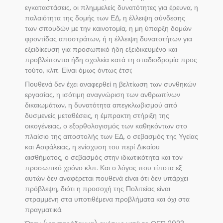
εγκαταστάσεις, οι πλημμελείς δυνατότητες για έρευνα, η
παλαιότητα της δομής των ΕΔ, η έλλειψη σύνδεσης
των σπουδών με την καινοτομία, η μη ύπαρξη δομών
φροντίδας αποστράτων, ή η έλλειψη δυνατοτήτων για
εξειδίκευση για προσωπικό ήδη εξειδικευμένο και
προβλέπονται ήδη σχολεία κατά τη σταδιοδρομία προς
τούτο, κλπ. Είναι όμως όντως έτσι;
Πουθενά δεν έχει αναφερθεί η βελτίωση των συνθηκών
εργασίας, η ισότιμη αναγνώριση των ανθρωπίνων
δικαιωμάτων, η δυνατότητα απεγκλωβισμού από
δυσμενείς μεταθέσεις, η έμπρακτη στήριξη της
οικογένειας, ο εξορθολογισμός των καθηκόντων στο
πλαίσιο της αποστολής των ΕΔ, ο σεβασμός της Υγείας
και Ασφάλειας, η ενίσχυση του περί Δικαίου
αισθήματος, ο σεβασμός στην ιδιωτικότητα και τον
προσωπικό χρόνο κλπ. Και ο λόγος που τίποτα εξ
αυτών δεν αναφέρεται πουθενά είναι ότι δεν υπάρχει
πρόβλεψη, διότι η προσοχή της Πολιτείας είναι
στραμμένη στα υποτιθέμενα προβλήματα και όχι στα
πραγματικά.