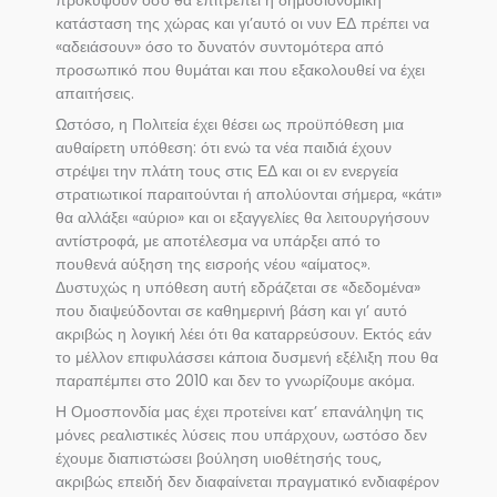
προκύψουν όσο θα επιτρέπει η δημοσιονομική
κατάσταση της χώρας και γι’αυτό οι νυν ΕΔ πρέπει να
«αδειάσουν» όσο το δυνατόν συντομότερα από
προσωπικό που θυμάται και που εξακολουθεί να έχει
απαιτήσεις.
Ωστόσο, η Πολιτεία έχει θέσει ως προϋπόθεση μια
αυθαίρετη υπόθεση: ότι ενώ τα νέα παιδιά έχουν
στρέψει την πλάτη τους στις ΕΔ και οι εν ενεργεία
στρατιωτικοί παραιτούνται ή απολύονται σήμερα, «κάτι»
θα αλλάξει «αύριο» και οι εξαγγελίες θα λειτουργήσουν
αντίστροφά, με αποτέλεσμα να υπάρξει από το
πουθενά αύξηση της εισροής νέου «αίματος».
Δυστυχώς η υπόθεση αυτή εδράζεται σε «δεδομένα»
που διαψεύδονται σε καθημερινή βάση και γι’ αυτό
ακριβώς η λογική λέει ότι θα καταρρεύσουν. Εκτός εάν
το μέλλον επιφυλάσσει κάποια δυσμενή εξέλιξη που θα
παραπέμπει στο 2010 και δεν το γνωρίζουμε ακόμα.
Η Ομοσπονδία μας έχει προτείνει κατ’ επανάληψη τις
μόνες ρεαλιστικές λύσεις που υπάρχουν, ωστόσο δεν
έχουμε διαπιστώσει βούληση υιοθέτησής τους,
ακριβώς επειδή δεν διαφαίνεται πραγματικό ενδιαφέρον