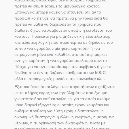
κατάσταση, όπου. αφού δεν υπάρχουν χρήματα θα
πρέπει να συμπιέσουμε το μισθολογικό κόστος.
Επαγωγικά μπορεί κανείς να υποθέσει ότι, αν το
προσωπικό πεινάει θα πρέπει να μην τρώει διότι θα
πρέπει να μάθει να διαχειρίζεται τα χρήματα που
διαθέτει, δίχως να λαμβάνεται υπόψιν η εκτόξευση του
κόστους. Πρόκειται για μια μηδενιστική, εξευτελιστική,
ισοπεδωτική λογική που παραπέμπει σε δηλώσεις του
τύπου «να αγοράζουν μία φέτα καρπούζι» ή «να
σπρώχνουν μόνο ένα καλαθάκι στο σούπερ μάρκετ
αντί για καρότσι», ή «να αγοράζουμε ελαφρύ αρνί το
Πάσχα για να αντιμετωπίσουμε την ακρίβεια», ή για «τη
βενζίνη που δεν τη βάζουν οι άνθρωποι των 500€
αλλά οι παραγωγικές μονάδες της κοινωνίας» κλπ.
Εξυπακούεται ότι οι λόγοι των παραιτήσεων σχετίζονται
με το πλήρες εύρος των προβλημάτων που έχουμε
γνωστοποιήσει κατ’ επανάληψη, για τα οποία ακούμε
μόνο διαρκεί εξαγγελίες οι οποίες έχουν κουράσει και
ουδεμία πρόθεση για λύση έχουμε διαπιστώσει: η
οικονομική δυσπραγία, η έλλειψη κινήτρων, η μειούμενη
μέριμνα, η συρρίκνωση των δικαιωμάτων ενίοτε με