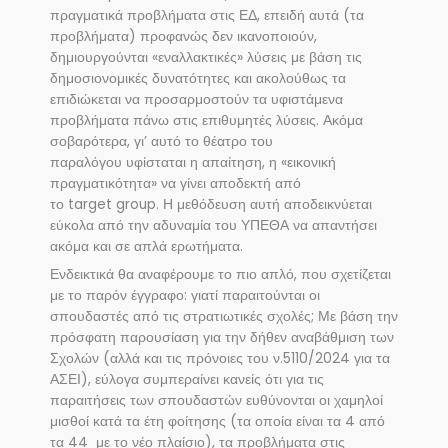
πραγματικά προβλήματα στις ΕΔ, επειδή αυτά (τα
προβλήματα) προφανώς δεν ικανοποιούν,
δημιουργούνται «εναλλακτικές» λύσεις με βάση τις
δημοσιονομικές δυνατότητες και ακολούθως τα
επιδιώκεται να προσαρμοστούν τα υφιστάμενα
προβλήματα πάνω στις επιθυμητές λύσεις. Ακόμα
σοβαρότερα, γι’ αυτό το θέατρο του
παραλόγου υφίσταται η απαίτηση, η «εικονική
πραγματικότητα» να γίνει αποδεκτή από
το target group. Η μεθόδευση αυτή αποδεικνύεται
εύκολα από την αδυναμία του ΥΠΕΘΑ να απαντήσει
ακόμα και σε απλά ερωτήματα.
Ενδεικτικά θα αναφέρουμε το πιο απλό, που σχετίζεται
με το παρόν έγγραφο: γιατί παραιτούνται οι
σπουδαστές από τις στρατιωτικές σχολές; Με βάση την
πρόσφατη παρουσίαση για την δήθεν αναβάθμιση των
Σχολών (αλλά και τις πρόνοιες του ν.5110/2024 για τα
ΑΣΕΙ), εύλογα συμπεραίνει κανείς ότι για τις
παραιτήσεις των σπουδαστών ευθύνονται οι χαμηλοί
μισθοί κατά τα έτη φοίτησης (τα οποία είναι τα 4 από
τα 44 με το νέο πλαίσιο), τα προβλήματα στις