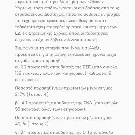
περισσότερο από την υλοποίηση των «Οδικών
Χαρτών», τόσο επιδεινώνονται οι αντιδράσεις από τους
στρατιωτικούς. Δυστυχώς, παρά τις σοβαρές ανησυχίες
που έχουμε εξωτερικεύσει, πλέον θεωρούμε ότι η
τοξικότητα έχει μεταφερθεί οριστικά και στη μήτρα των
ΕΔ, τις Στρατιωτικές Σχολές, όπου οι παραιτήσεις
δείχνουν να έχουν λάβει ανεξέλεγκτη τροπή.
Σύμφωνα με τα στοιχεία που έχουμε συλλέξει,
προκύπτει ότι για τη φετινή εκπαιδευτική χρονιά μέχρι
στιγμής έχουν παραιτηθεί:
α.
30 πρωτοετείς σπουδαστές της ΣΣΕ (από σύνολο
138 εισακτέων όλων των κατηγοριών), καθώς και 8
δευτεροετείς.
Ποσοστό παραιτηθέντων πρωτοετών μέχρι στιγμής:
21,7% (1 στους 4).
β.
40 πρωτοετείς σπουδαστές της ΣΝΔ (από σύνολο
95 εισακτέων όλων των κατηγοριών).
Ποσοστό παραιτηθέντων πρωτοετών μέχρι στιγμής:
42,1% (1 στους 2).
γ.
24 πρωτοετείς σπουδαστές της ΣΙ (από σύνολο