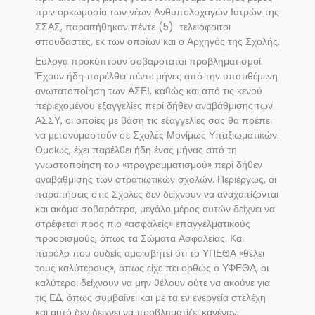
πριν ορκωμοσία των νέων Ανθυπολοχαγών Ιατρών της
ΣΣΑΣ, παραιτήθηκαν πέντε (5) τελειόφοιτοι
σπουδαστές, εκ των οποίων και ο Αρχηγός της Σχολής.
Εύλογα προκύπτουν σοβαρότατοι προβληματισμοί.
Έχουν ήδη παρέλθει πέντε μήνες από την υποτιθέμενη
ανωτατοποίηση των ΑΣΕΙ, καθώς και από τις κενού
περιεχομένου εξαγγελίες περί δήθεν αναβάθμισης των
ΑΣΣΥ, οι οποίες με βάση τις εξαγγελίες σας θα πρέπει
να μετονομαστούν σε Σχολές Μονίμως Υπαξιωματικών.
Ομοίως, έχει παρέλθει ήδη ένας μήνας από τη
γνωστοποίηση του «προγραμματισμού» περί δήθεν
αναβάθμισης των στρατιωτικών σχολών. Περιέργως, οι
παραιτήσεις στις Σχολές δεν δείχνουν να αναχαιτίζονται
και ακόμα σοβαρότερα, μεγάλο μέρος αυτών δείχνει να
στρέφεται προς πιο «ασφαλείς» επαγγελματικούς
προορισμούς, όπως τα Σώματα Ασφαλείας. Και
παρόλο που ουδείς αμφισβητεί ότι το ΥΠΕΘΑ «θέλει
τους καλύτερους», όπως είχε πει ορθώς ο ΥΦΕΘΑ, οι
καλύτεροι δείχνουν να μην θέλουν ούτε να ακούνε για
τις ΕΔ, όπως συμβαίνει και με τα εν ενεργεία στελέχη
και αυτό δεν δείχνει να προβληματίζει κανέναν.