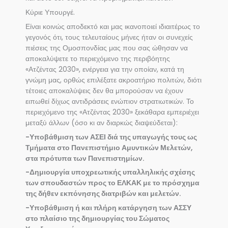
Κύριε Υπουργέ.
Είναι κοινώς αποδεκτό και μας ικανοποιεί ιδιαιτέρως το
γεγονός ότι, τους τελευταίους μήνες ήταν οι συνεχείς
πιέσεις της Ομοσπονδίας μας που σας ώθησαν να
αποκαλύψετε το περιεχόμενο της περιβόητης
«Ατζέντας 2030», ενέργεια για την οποίαν, κατά τη
γνώμη μας, ορθώς επιλέξατε ακροατήριο πολιτών, διότι
τέτοιες αποκαλύψεις δεν θα μπορούσαν να έχουν
ειπωθεί δίχως αντιδράσεις ενώπιον στρατιωτικών. Το
περιεχόμενο της «Ατζέντας 2030» ξεκάθαρα εμπεριέχει
μεταξύ άλλων (όσο κι αν διαρκώς διαψεύδεται):
-Υποβάθμιση των ΑΣΕΙ διά της υπαγωγής τους ως
Τμήματα στο Πανεπιστήμιο Αμυντικών Μελετών,
στα πρότυπα των Πανεπιστημίων.
-Δημιουργία υποχρεωτικής υπαλληλικής σχέσης
των σπουδαστών προς το ΕΛΚΑΚ με το πρόσχημα
της δήθεν εκπόνησης διατριβών και μελετών.
-Υποβάθμιση ή και πλήρη κατάργηση των ΑΣΣΥ
στο πλαίσιο της δημιουργίας του Σώματος