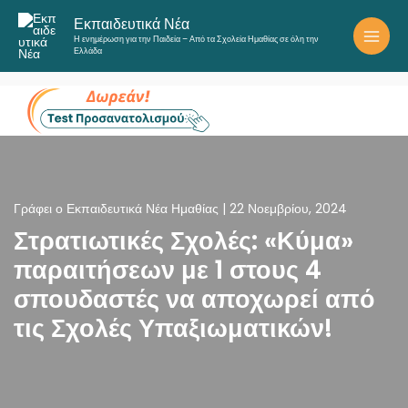
Μετάβαση
Εκπαιδευτικά Νέα
στο
Η ενημέρωση για την Παιδεία – Από τα Σχολεία Ημαθίας σε όλη την
περιεχόμενο
Ελλάδα
Γράφει ο
Εκπαιδευτικά Νέα Ημαθίας
|
22 Νοεμβρίου, 2024
Στρατιωτικές Σχολές: «Κύμα»
παραιτήσεων με 1 στους 4
σπουδαστές να αποχωρεί από
τις Σχολές Υπαξιωματικών!