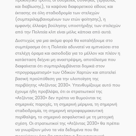
προκλητικό τρόπο, οι δυσμενείς συνθήκες (εργασίας
και διαβίωσης), τα καψόνια διαφορετικού είδους και
έκτασης σε όλη σταδιοδρομία των στελεχών
(συμπεριλαμβανομένων των ετών φοίτησης), η
εμφανής έλλειψη βούλησης υποστήριξης των στελεχών
από την Πολιτεία κλπ είναι μόλις κάποια από αυτά.
Δυστυχώς για μια ακόμα φορά θα καταλήξουμε στο
συμπέρασμα ότι η Πολιτεία αδυνατεί να εμπνεύσει στα
στελέχη όραμα και αισιοδοξία για το μέλλον και πλέον η
κατάσταση δείχνει μη αναστρέψιμη, αποτέλεσμα που
διαφαίνεται ότι συμπεριλαμβάνεται δομικά στον
«προγραμματισμό» των Οδικών Χαρτών και αποτελεί
βασική προϋπόθεση για την υλοποίηση της
περιβόητης «Ατζέντας 2030». Υπενθυμίζουμε αυτό που
έχουμε ήδη προβλέψει, ότι οι στρατιωτικοί της
«Ατζέντας 2030» δεν πρέπει να θυμούνται τις
σημερινές παροχές, τη σημερινή μέριμνα, τη σημερινή
σταδιοδρομία, τη σημερινή ιατροφαρμακευτική
περίθαλψη, το σημερινό ασφαλιστικό με τη μετοχική
σχέση. Οι στρατιωτικοί της «Ατζέντας 2030» θα πρέπει
να γνωρίζουν μόνο τα νέα δεδομένα που θα