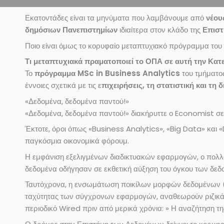
Εκατοντάδες είναι τα μηνύματα που λαμβάνουμε από
νέου
δημόσιων Πανεπιστημίων
ιδιαίτερα στον κλάδο της
Επισ
Ποιο είναι όμως το κορυφαίο μεταπτυχιακό πρόγραμμα του
Τι μεταπτυχιακά πραματοποιεί το ΟΠΑ σε αυτή την Κα
Το
πρόγραμμα MSc in Business Analytics
του τμήματο
έννοιες σχετικά με τις ε
πιχειρήσεις, τη στατιστική και τη
«Δεδομένα, δεδομένα παντού!»
«Δεδομένα, δεδομένα παντού!» διακήρυττε ο Economist σε έ
Έκτοτε, όροι όπως «Business Analytics», «Big Data» και 
παγκόσμια οικονομικά φόρουμ.
Η εμφάνιση εξελιγμένων διαδικτυακών εφαρμογών, ο πολ
δεδομένα οδήγησαν σε εκθετική αύξηση του όγκου των δεδ
Ταυτόχρονα, η ενσωμάτωση ποικίλων μορφών δεδομένων (παρ
ταχύτητας των σύγχρονων εφαρμογών, αναθεωρούν ριζικά τ
περιοδικό Wired πριν από μερικά χρόνια: » Η αναζήτηση τη