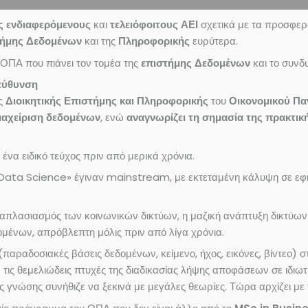
ς ενδιαφερόμενους
και
τελειόφοιτους ΑΕΙ
σχετικά με τα προσφε
τήμης Δεδομένων
και της
Πληροφορικής
ευρύτερα.
 ΟΠΑ που πιάνει τον τομέα της
επιστήμης Δεδομένων
και το συνδ
τεύθυνση
ς
Διοικητικής Επιστήμης και Πληροφορικής
του
Οικονομικού Πα
 διαχείριση δεδομένων
, ενώ
αναγνωρίζει τη σημασία της πρακτικ
να ειδικό τεύχος πριν από μερικά χρόνια.
«Data Science» έγιναν mainstream, με εκτεταμένη κάλυψη σε εφημ
λαπλασιασμός των κοινωνικών δικτύων, η μαζική ανάπτυξη δικτύ
ομένων, απρόβλεπτη μόλις πριν από λίγα χρόνια.
αδοσιακές βάσεις δεδομένων, κείμενο, ήχος, εικόνες, βίντεο) στ
ις θεμελιώδεις πτυχές της διαδικασίας λήψης αποφάσεων σε ιδιωτ
ς γνώσης συνήθιζε να ξεκινά με μεγάλες θεωρίες. Τώρα αρχίζει με