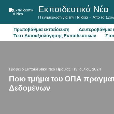
Μετάβαση
Εκπαιδευτικά Νέα
στο
περιεχόμενο
Η ενημέρωση για την Παιδεία – Από τα Σχολ
Πρωτοβάθμια εκπαίδευση
Δευτεροβάθμια 
Τεστ Αυτοαξιολόγησης Εκπαιδευτικών
Στο
Γράφει ο
Εκπαιδευτικά Νέα Ημαθίας
|
13 Ιουλίου, 2024
Ποιο τμήμα του ΟΠΑ πραγματ
Δεδομένων