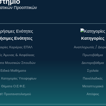
στήμιο
ατικών Προοπτικών
ήσιμες Ενότητες
Κατηγορίες
αιρίες Καριέρας ΕΠΑΛ
Αναπληρωτές / Διορι
ές Άμυνας & Ασφάλειας
Πρωτοβάθμια
ατα Μουσικών Σπουδών
Δευτεροβάθμια
Ειδικά Μαθήματα
Σχολεία
ς Κατηγορίες Υποψηφίων
Πανελλαδικές
Θέματα Ο.Ε.Φ.Ε.
Μεταπτυχιακά
st Προσανατολισμού
Απόψεις