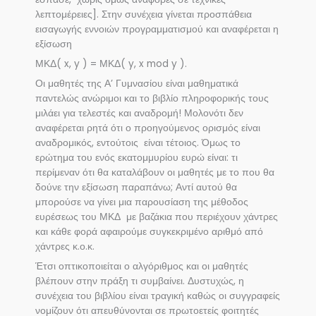
λεπτομέρειες]. Στην συνέχεια γίνεται προσπάθεια
εισαγωγής εννοιών προγραμματισμού και αναφέρεται η
εξίσωση
ΜΚΔ( x, y ) = ΜΚΔ( y, x mod y ).
Οι μαθητές της Α’ Γυμνασίου είναι μαθηματικά
παντελώς ανώριμοι και το βιβλίο πληροφορικής τους
μιλάει για τελεστές και αναδρομή! Μολονότι δεν
αναφέρεται ρητά ότι ο προηγούμενος ορισμός είναι
αναδρομικός, εντούτοις είναι τέτοιος. Όμως το
ερώτημα του ενός εκατομμυρίου ευρώ είναι: τι
περίμεναν ότι θα καταλάβουν οι μαθητές με το που θα
δούνε την εξίσωση παραπάνω; Αντί αυτού θα
μπορούσε να γίνει μια παρουσίαση της μέθοδος
ευρέσεως του ΜΚΔ με βαζάκια που περιέχουν χάντρες
και κάθε φορά αφαιρούμε συγκεκριμένο αριθμό από
χάντρες κ.ο.κ.
Έτσι οπτικοποιείται ο αλγόριθμος και οι μαθητές
βλέπουν στην πράξη τι συμβαίνει. Δυστυχώς, η
συνέχεια του βιβλίου είναι τραγική καθώς οι συγγραφείς
νομίζουν ότι απευθύνονται σε πρωτοετείς φοιτητές