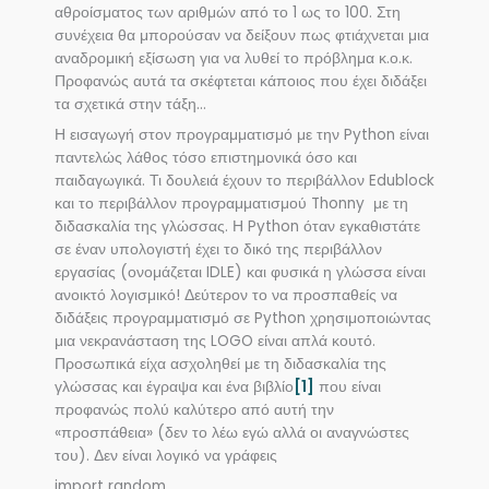
αθροίσματος των αριθμών από το 1 ως το 100. Στη
συνέχεια θα μπορούσαν να δείξουν πως φτιάχνεται μια
αναδρομική εξίσωση για να λυθεί το πρόβλημα κ.ο.κ.
Προφανώς αυτά τα σκέφτεται κάποιος που έχει διδάξει
τα σχετικά στην τάξη…
Η εισαγωγή στον προγραμματισμό με την Python είναι
παντελώς λάθος τόσο επιστημονικά όσο και
παιδαγωγικά. Τι δουλειά έχουν το περιβάλλον Edublock
και το περιβάλλον προγραμματισμού Thonny με τη
διδασκαλία της γλώσσας. Η Python όταν εγκαθιστάτε
σε έναν υπολογιστή έχει το δικό της περιβάλλον
εργασίας (ονομάζεται IDLE) και φυσικά η γλώσσα είναι
ανοικτό λογισμικό! Δεύτερον το να προσπαθείς να
διδάξεις προγραμματισμό σε Python χρησιμοποιώντας
μια νεκρανάσταση της LOGO είναι απλά κουτό.
Προσωπικά είχα ασχοληθεί με τη διδασκαλία της
γλώσσας και έγραψα και ένα βιβλίο
[1]
που είναι
προφανώς πολύ καλύτερο από αυτή την
«προσπάθεια» (δεν το λέω εγώ αλλά οι αναγνώστες
του). Δεν είναι λογικό να γράφεις
import random