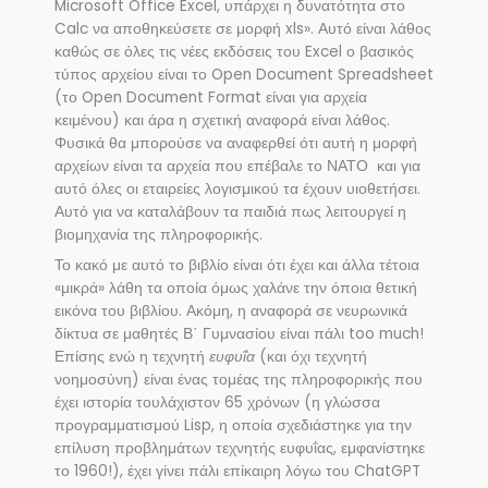
Microsoft Office Excel, υπάρχει η δυνατότητα στο
Calc να αποθηκεύσετε σε μορφή xls». Αυτό είναι λάθος
καθώς σε όλες τις νέες εκδόσεις του Excel ο βασικός
τύπος αρχείου είναι το Open Document Spreadsheet
(το Open Document Format είναι για αρχεία
κειμένου) και άρα η σχετική αναφορά είναι λάθος.
Φυσικά θα μπορούσε να αναφερθεί ότι αυτή η μορφή
αρχείων είναι τα αρχεία που επέβαλε το ΝΑΤΟ και για
αυτό όλες οι εταιρείες λογισμικού τα έχουν υιοθετήσει.
Αυτό για να καταλάβουν τα παιδιά πως λειτουργεί η
βιομηχανία της πληροφορικής.
Το κακό με αυτό το βιβλίο είναι ότι έχει και άλλα τέτοια
«μικρά» λάθη τα οποία όμως χαλάνε την όποια θετική
εικόνα του βιβλίου. Ακόμη, η αναφορά σε νευρωνικά
δίκτυα σε μαθητές Β΄ Γυμνασίου είναι πάλι too much!
Επίσης ενώ η τεχνητή
ευφυΐα
(και όχι τεχνητή
νοημοσύνη) είναι ένας τομέας της πληροφορικής που
έχει ιστορία τουλάχιστον 65 χρόνων (η γλώσσα
προγραμματισμού Lisp, η οποία σχεδιάστηκε για την
επίλυση προβλημάτων τεχνητής ευφυΐας, εμφανίστηκε
το 1960!), έχει γίνει πάλι επίκαιρη λόγω του ChatGPT