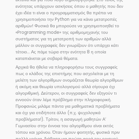
ενότητας υπάρχουν ασκήσεις όπου ο μαθητής που δεν
έχει ιδέα τι είναι ο προγραμματισμός θα πρέπει να
χρησιμοποιήσει την Python για να κάνει μετατροπές
αριθμών! Φυσικά θα μπορούσε να χρησιμοποιηθεί το
«Programming mode» της αριθμομηχανής του
συστήματος για τη μετατροπή των αριθμών αλλά
μάλλον οι συγγραφείς δεν γνωρίζουν ότι υπάρχει κάτι
τέτοιο… Ας πάμε τώρα στην ενότητα 8 η οποία
καταπιάνεται με σοβαρά θέματα.
Αρχικά θα ήθελα να πληροφορήσω τους συγγραφείς
πως ο κλάδος της επιστήμης που ασχολείται με τη
μελέτη των αλγορίθμων ονομάζεται θεωρία αλγορίθμων
ή ακόμη και θεωρία υπολογισμού αλλά σίγουρα όχι
αλγοριθμική. Δεύτερον, οι συγγραφείς δεν εξηγούν τι
εννοούν όταν λέμε πρόβλημα στην πληροφορική.
Προφανώς μιλάμε πάντα για μαθηματικά προβλήματα
και όχι για οτιδήποτε άλλο (π.χ. ψυχολογικά
προβλήματα!). Τρίτον, η εισαγωγή μαθητών Α’
Γυμνασίου στην έννοια του αλγορίθμου είναι εκτός
τόπου και χρόνου. Όταν ήμουν φοιτητής, φυσικά πριν
πολλά χρόνια, διάβασα για πρώτη φορά τον ορισμού