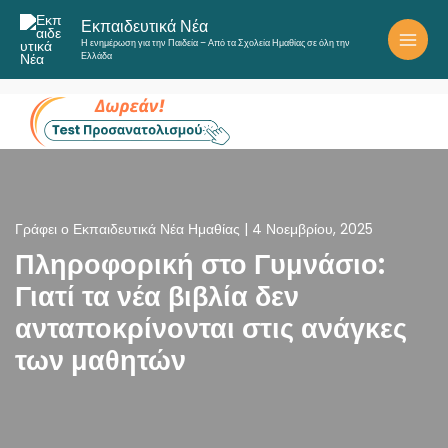
Μετάβαση
Εκπαιδευτικά Νέα
στο
Η ενημέρωση για την Παιδεία – Από τα Σχολεία Ημαθίας σε όλη την
περιεχόμενο
Ελλάδα
Γράφει ο
Εκπαιδευτικά Νέα Ημαθίας
|
4 Νοεμβρίου, 2025
Πληροφορική στο Γυμνάσιο:
Γιατί τα νέα βιβλία δεν
ανταποκρίνονται στις ανάγκες
των μαθητών