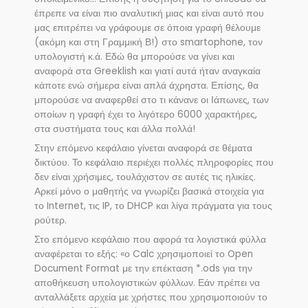
έπρεπε να είναι πιο αναλυτική μιας και είναι αυτό που
μας επιτρέπει να γράφουμε σε όποια γραφή θέλουμε
(ακόμη και στη Γραμμική Β!) στο smartophone, τον
υπολογιστή κ.ά. Εδώ θα μπορούσε να γίνει και
αναφορά στα Greeklish και γιατί αυτά ήταν αναγκαία
κάποτε ενώ σήμερα είναι απλά άχρηστα. Επίσης, θα
μπορούσε να αναφερθεί στο τι κάνανε οι Ιάπωνες, των
οποίων η γραφή έχει το λιγότερο 6000 χαρακτήρες,
στα συστήματα τους και άλλα πολλά!
Στην επόμενο κεφάλαιο γίνεται αναφορά σε θέματα
δικτύου. Το κεφάλαιο περιέχει πολλές πληροφορίες που
δεν είναι χρήσιμες, τουλάχιστον σε αυτές τις ηλικίες.
Αρκεί μόνο ο μαθητής να γνωρίζει βασικά στοιχεία για
το Internet, τις IP, το DHCP και λίγα πράγματα για τους
ρούτερ.
Στο επόμενο κεφάλαιο που αφορά τα λογιστικά φύλλα
αναφέρεται το εξής: «ο Calc χρησιμοποιεί το Open
Document Format με την επέκταση *.ods για την
αποθήκευση υπολογιστικών φύλλων. Εάν πρέπει να
ανταλλάξετε αρχεία με χρήστες που χρησιμοποιούν το