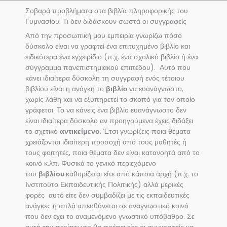
Σοβαρά προβλήματα στα βιβλία πληροφορικής του
Γυμνασίου: Τι δεν διδάσκουν σωστά οι συγγραφείς
Από την προσωπική μου εμπειρία γνωρίζω πόσο
δύσκολο είναι να γραφτεί ένα επιτυχημένο βιβλίο και
ειδικότερα ένα εγχειρίδιο (π.χ. ένα σχολικό βιβλίο ή ένα
σύγγραμμα πανεπιστημιακού επιπέδου). Αυτό που
κάνει ιδιαίτερα δύσκολη τη συγγραφή ενός τέτοιου
βιβλίου είναι η ανάγκη το
βιβλίο
να ευανάγνωστο,
χωρίς λάθη και να εξυπηρετεί το σκοπό για τον οποίο
γράφεται. Το να κάνεις ένα βιβλίο ευανάγνωστο δεν
είναι ιδιαίτερα δύσκολο αν προηγούμενα έχεις διδάξει
το σχετικό
αντικείμενο
. Έτσι γνωρίζεις ποια θέματα
χρειάζονται ιδιαίτερη προσοχή από τους μαθητές ή
τους φοιτητές, ποια θέματα δεν είναι κατανοητά από το
κοινό κ.λπ. Φυσικά το γενικό περιεχόμενο
του
βιβλίου
καθορίζεται είτε από κάποια αρχή (π.χ. το
Ινστιτούτο Εκπαιδευτικής Πολιτικής) αλλά μερικές
φορές αυτό είτε δεν συμβαδίζει με τις εκπαιδευτικές
ανάγκες ή απλά απευθύνεται σε αναγνωστικό κοινό
που δεν έχει το αναμενόμενο γνωστικό υπόβαθρο. Σε