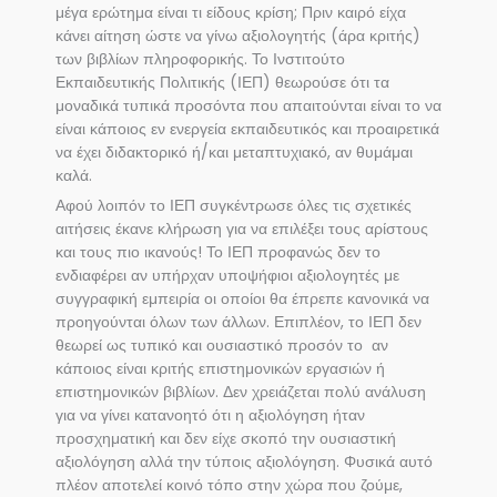
μέγα ερώτημα είναι τι είδους κρίση; Πριν καιρό είχα
κάνει αίτηση ώστε να γίνω αξιολογητής (άρα κριτής)
των βιβλίων πληροφορικής. Το Ινστιτούτο
Εκπαιδευτικής Πολιτικής (ΙΕΠ) θεωρούσε ότι τα
μοναδικά τυπικά προσόντα που απαιτούνται είναι το να
είναι κάποιος εν ενεργεία εκπαιδευτικός και προαιρετικά
να έχει διδακτορικό ή/και μεταπτυχιακό, αν θυμάμαι
καλά.
Αφού λοιπόν το ΙΕΠ συγκέντρωσε όλες τις σχετικές
αιτήσεις έκανε κλήρωση για να επιλέξει τους αρίστους
και τους πιο ικανούς! Το ΙΕΠ προφανώς δεν το
ενδιαφέρει αν υπήρχαν υποψήφιοι αξιολογητές με
συγγραφική εμπειρία οι οποίοι θα έπρεπε κανονικά να
προηγούνται όλων των άλλων. Επιπλέον, το ΙΕΠ δεν
θεωρεί ως τυπικό και ουσιαστικό προσόν το αν
κάποιος είναι κριτής επιστημονικών εργασιών ή
επιστημονικών βιβλίων. Δεν χρειάζεται πολύ ανάλυση
για να γίνει κατανοητό ότι η αξιολόγηση ήταν
προσχηματική και δεν είχε σκοπό την ουσιαστική
αξιολόγηση αλλά την τύποις αξιολόγηση. Φυσικά αυτό
πλέον αποτελεί κοινό τόπο στην χώρα που ζούμε,