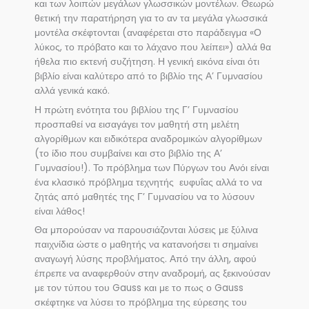
και των λοιπών μεγάλων γλωσσικών μοντέλων. Θεωρώ
θετική την παρατήρηση για το αν τα μεγάλα γλωσσικά
μοντέλα σκέφτονται (αναφέρεται στο παράδειγμα «Ο
λύκος, το πρόβατο και το λάχανο που λείπει») αλλά θα
ήθελα πιο εκτενή συζήτηση. Η γενική εικόνα είναι ότι
βιβλίο είναι καλύτερο από το βιβλίο της Α’ Γυμνασίου
αλλά γενικά κακό.
Η πρώτη ενότητα του βιβλίου της Γ’ Γυμνασίου
προσπαθεί να εισαγάγει τον μαθητή στη μελέτη
αλγορίθμων και ειδικότερα αναδρομικών αλγορίθμων
(το ίδιο που συμβαίνει και στο βιβλίο της Α’
Γυμνασίου!). Το πρόβλημα των Πύργων του Ανόι είναι
ένα κλασικό πρόβλημα τεχνητής ευφυΐας αλλά το να
ζητάς από μαθητές της Γ’ Γυμνασίου να το λύσουν
είναι λάθος!
Θα μπορούσαν να παρουσιάζονται λύσεις με ξύλινα
παιχνίδια ώστε ο μαθητής να κατανοήσει τι σημαίνει
αναγωγή λύσης προβλήματος. Από την άλλη, αφού
έπρεπε να αναφερθούν στην αναδρομή, ας ξεκινούσαν
με τον τύπου του Gauss και με το πως ο Gauss
σκέφτηκε να λύσει το πρόβλημα της εύρεσης του