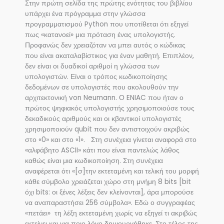
Στην πρώτη σελίδα της πρώτης ενότητας του βιβλίου
υπάρχει ένα πρόγραμμα στην γλώσσα
προγραμματισμού Python που υποτίθεται ότι εξηγεί
πως «κατανοεί» μια πρόταση ένας υπολογιστής.
Προφανώς δεν χρειαζόταν να μπει αυτός ο κώδικας
που είναι ακαταλαβίστικος για έναν μαθητή. Επιπλέον,
δεν είναι οι δυαδικοί αριθμοί η γλώσσα των
υπολογιστών. Είναι ο τρόπος κωδικοποίησης
δεδομένων σε υπολογιστές που ακολουθούν την
αρχιτεκτονική von Neumann. Ο ENIAC που ήταν ο
πρώτος ψηφιακός υπολογιστής χρησιμοποιούσε τους
δεκαδικούς αριθμούς και οι κβαντικοί υπολογιστές
χρησιμοποιούν qubit που δεν αντιστοιχούν ακριβώς
στο «0» και στο «1». Στη συνέχεια γίνεται αναφορά στο
«αλφάβητο ASCII» κάτι που είναι παντελώς λάθος
καθώς είναι μια κωδικοποίηση. Στη συνέχεια
αναφέρεται ότι «[σ]την εκτεταμένη και τελική του μορφή
κάθε σύμβολο χρειάζεται χώρο στη μνήμη 8 bits [bit
όχι bits: οι ξένες λέξεις δεν κλείνονται], άρα μπορούσε
να αναπαραστήσει 256 σύμβολα». Εδώ ο συγγραφέας
«πετάει» τη λέξη εκτεταμένη χωρίς να εξηγεί τι ακριβώς
εκτείνει και για ποιο λόγο δημιουργήθηκε. Στο τέλος της