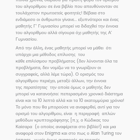
του αλγορίθμου σε ένα βιβλίο που απευθύνονταν σε
τουλάχιστον πρωτοετείς φοιτητές! Βέβαια στο
ενδιάμεσο οι άνθρωποι γίνανε… εξυπνότεροι και ένας
μαθητής Γ’ Γυμνασίου μπορεί να διδαχθεί την έννοια
του αλγορίθμου αλλά σίγουρα όχι μαθητής της Α’
Γυμνασίου.
Από την άλλη, ένας μαθητής μπορεί να μάθει ότι
υπάρχει μια μέθοδος επίλυσης του
κάθε
επιλύσιμου
προβλήματος (δεν λύνονται όλα τα
προβλήματα, δεν νομίζω να το γνωρίζουν οι
συγγραφείς, αλλά λέμε τώρα). Ο ορισμός του
αλγορίθμου περιέχει, μεταξύ άλλων, την έννοια
της
περατότητας
την οποία όμως ο μαθητής δεν
μπορεί να κατανοήσει: πεπερασμένο χρονικό διάστημα
είναι και τα 10 λεπτά αλλά και τα 10 εκατομμύρια χρόνια!
Το μόνο που θα μπορούσε να αναφερθεί, αντί για τον
ορισμό του αλγορίθμου, είναι η περιγραφή απλών
μεθόδων κρυπτογράφησης [π.χ. ο Κώδικας του
Καίσαρα (ο οποίος αναφέρεται στο βιβλίο!) και μια
αναφορά στον Enigma και στο πως ο Alan Turing τον
έσπασε, χωρίς όμως αναφορές σε τεχνικές