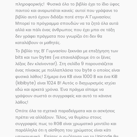
πληροφορικής! Φυσικά όλο το βιβλίο έχει το ίδιο ύφος
παντού και αναρωτιέται κανείς: αυτοί που γράψανε το
βιβλίο αυτό έχουν διδάξει ποτέ στην Α΄Γυμνασίου;
Μπορεί το πρόγραμμα σπουδών να τα ζητά όλα αυτά
αλλά και πάλι ένας άνθρωπος που έχει μπει σε τάξη
δεν γράφει πράγματα που γνωρίζει ότι δεν θα
καταλάβουν οι μαθητές.
Το βιβλίο της Β’ Γυμνασίου ξεκινάει με επεξήγηση των
bits και των bytes (να επαναλάβουμε ότι οι ξένες
λέξεις δεν κλείνονται!). Στη σελίδα 9 παρουσιάζεται
ένας πίνακας με πολλαπλάσια του byte ο οποίος είναι
φυσικά λάθος! Σήμερα ένα KB είναι 1000 B και ένα KiB
(kibibyte) είναι 1024 B! Αυτός ο διαχωρισμός ισχύει
εδώ και αρκετά χρόνια. Ένα πράγμα είπαμε να
γράψουν σωστά οι συγγραφείς και αυτό το κάνανε
λάθος!
Οπότε όλα τα σχετικά παραδείγματα και οι ασκήσεις
πρέπει να αλλάξουν. Τέλος, να θυμίσω στους
συγγραφείς πως το RGB είναι χρωματικό μοντέλο και
παράλληλα ότι η αίσθηση του χρώματος είναι κάτι
υποκειμενικό… Επίσης η συζήτηση για το Unicode θα