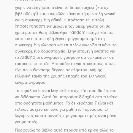
χωρίς να εξηγήσεις τι είναι το δομοστοιχείο (και όχι
βιβλιοθήκη!) και τι ακριβώς κάνει αυτή η εντολή γενικά
και η συγκεκριμένη ειδικά. Η πρόταση «Η εντολή
import random ενημερώνει τον διερμηνευτή ότι θα
χρησιμοποιηθεί η βιβλιοθήκη random» εξηγεί κάτι σε
κάποιον ο οποίο ήδη ξέρει προγραμματισμό στη
συγκεκριμένη γλώσσα και επιπλέον γνωρίζει τι κάνει το
συγκεκριμένο δομοστοιχείο. Στην επόμενη ενότητα για
το Arduino οι συγγραφείς γράφουν σα να «μιλάνε» σε
τριτοετείς φοιτητές! Απαράδεκτο για πράκτορες, όπως
είχε πει ο Θανάσης Βέγγος σε αλήστου μνήμης
ελληνική ταινία της χρυσής εποχής του ελληνικού
κινηματογράφου.
Το κεφάλαιο 5 είναι key skill και όχι κάτι που θα έπρεπε
να διδάσκεται. Αυτό θα μπορούσε διδαχθεί στα πλαίσια
οποιουδήποτε μαθήματος. Το δε κεφάλαιο 7 είναι κάτι
τελείως άσχετο και ξένο για μαθητές Γυμνασίου. Ο
λεγόμενος επιστημονικός προγραμματισμός είναι μόνο
για φοιτητές.
Προφανώς το βιβλίο αυτό πέρασε από κρίση αλλά το