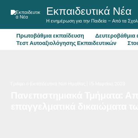
Μετάβαση
Εκπαιδευτικά Νέα
στο
περιεχόμενο
Η ενημέρωση για την Παιδεία – Από τα Σχολ
Πρωτοβάθμια εκπαίδευση
Δευτεροβάθμια 
Τεστ Αυτοαξιολόγησης Εκπαιδευτικών
Στο
Γράφει ο
Εκπαιδευτικά Νέα Ημαθίας
|
15 Μαρτίου, 2023
Πανεπιστημιακά Τμήματα: Απί
επαγγελματικά δικαιώματα τ