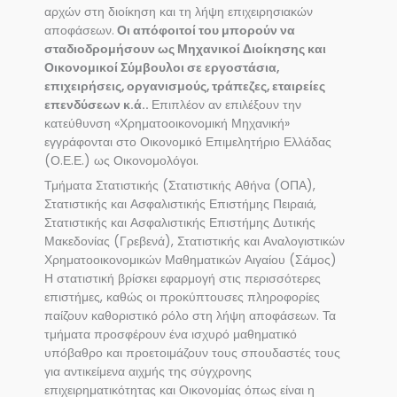
αρχών στη διοίκηση και τη λήψη επιχειρησιακών
αποφάσεων.
Οι απόφοιτοί του μπορούν να
σταδιοδρομήσουν ως Μηχανικοί Διοίκησης και
Οικονομικοί Σύμβουλοι σε εργοστάσια,
επιχειρήσεις, οργανισμούς, τράπεζες, εταιρείες
επενδύσεων κ.ά..
Επιπλέον αν επιλέξουν την
κατεύθυνση «Χρηματοοικονομική Μηχανική»
εγγράφονται στο Οικονομικό Επιμελητήριο Ελλάδας
(Ο.Ε.Ε.) ως Οικονομολόγοι.
Τμήματα Στατιστικής (Στατιστικής Αθήνα (ΟΠΑ),
Στατιστικής και Ασφαλιστικής Επιστήμης Πειραιά,
Στατιστικής και Ασφαλιστικής Επιστήμης Δυτικής
Μακεδονίας (Γρεβενά), Στατιστικής και Αναλογιστικών
Χρηματοοικονομικών Μαθηματικών Αιγαίου (Σάμος)
Η στατιστική βρίσκει εφαρμογή στις περισσότερες
επιστήμες, καθώς οι προκύπτουσες πληροφορίες
παίζουν καθοριστικό ρόλο στη λήψη αποφάσεων. Τα
τμήματα προσφέρουν ένα ισχυρό μαθηματικό
υπόβαθρο και προετοιμάζουν τους σπουδαστές τους
για αντικείμενα αιχμής της σύγχρονης
επιχειρηματικότητας και Οικονομίας όπως είναι η