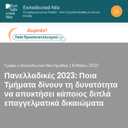
Μετάβαση
Εκπαιδευτικά Νέα
στο
Η ενημέρωση για την Παιδεία – Από τα Σχολεία Ημαθίας σε όλη την
περιεχόμενο
Ελλάδα
Γράφει ο
Εκπαιδευτικά Νέα Ημαθίας
|
8 Μαΐου, 2023
Πανελλαδικές 2023: Ποια
Τμήματα δίνουν τη δυνατότητα
να αποκτήσει κάποιος διπλά
επαγγελματικά δικαιώματα