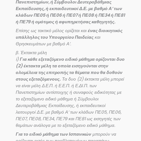
Πανεπιστημίων, ή Σύμβουλοι Δευτεροβάθμιας
Εκπαίδευσης, ή εκπαιδευτικοί Δ.Ε. με βαθμό Α’ των
κλάδων ΠΕ05 ή ΠΕ06 ή ΠΕ07 ή ΠΕ08 ή ΠΕ34 ή ΠΕ81
ή ΠΕ79 ή ομότιμος ή αφυπηρετήσας καθηγητής.
Επίσης ως τακτικό μέλος ορίζεται και
ένας διοικητικός
υπάλληλος του Υπουργείου Παιδείας
και
Θρησκευμάτων με βαθμό Α’.
β. Έκτακτα μέλη
i)
Για κάθε εξεταζόμενο ειδικό μάθημα ορίζονται δυο
(2) έκτακτα μέλη τα οποία εισηγούνται στην
ολομέλεια της επιτροπής τα θέματα που θα δοθούν
στους εξεταζόμενους.
Τα δυο (2) έκτακτα μέλη μπορεί
να είναι μέλη Δ.Ε.Π. ή Ε.Ε.Π. ή Ε.ΔΙ.Π. των
Πανεπιστημίων αντίστοιχης ή συναφούς ειδικότητας με
το εξεταζόμενο ειδικό μάθημα ή Σύμβουλοι
Δευτεροβάθμιας Εκπαίδευσης, ή εκπαιδευτικοί
λειτουργοί Δ.Ε. με βαθμό Α’ των κλάδων ΠΕ05, ΠΕ06,
ΠΕ07, ΠΕ08, ΠΕ34, ΠΕ79 και ΠΕ81 ως εισηγητές των
θεμάτων ανάλογα με το εξεταζόμενο ειδικό μάθημα.
Για το ειδικό μάθημα των Ισπανικών
μπορούν να
ορίζονται εκτός των προβλεπομένων παραπάνω