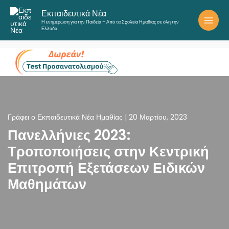
Μετάβαση
Εκπαιδευτικά Νέα
στο
Η ενημέρωση για την Παιδεία – Από τα Σχολεία Ημαθίας σε όλη την
περιεχόμενο
Ελλάδα
Γράφει ο
Εκπαιδευτικά Νέα Ημαθίας
|
20 Μαρτίου, 2023
Πανελλήνιες 2023:
Τροποποιήσεις στην Κεντρική
Επιτροπή Εξετάσεων Ειδικών
Μαθημάτων