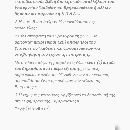
εκπαιδευτικούς Δ.Ε. ή διοικητικούς υπαλλήλους του
Υπουργείου Παιδείας και Θρησκευμάτων ή άλλων
δημοσίων υπηρεσιών ή Ν.Π.Δ.Δ..
»
2. Η παρ. 5 του άρθρου 10 αντικαθίσταται ως
ακολούθως:
«5.
Με απόφαση του Προέδρου της Κ.Ε.Ε.Μ.,
ορίζονται μέχρι είκοσι (20) υπάλληλοι του
Υπουργείου Παιδείας και Θρησκευμάτων για
υποβοήθηση του έργου της επιτροπής.
Με την ίδια απόφαση μπορεί να ορίζεται
ένας (1) ιατρός
του δημοσίου, ανά ημέρα εξέτασης
, ο οποίος
παρευρίσκεται εντός του ΥΠΑΙΘ για την αντιμετώπιση
οποιασδήποτε έκτακτης ανάγκης των μελών της
Επιτροπής.»
3. Η ισχύς της παρούσας αρχίζει από τη δημοσίευσή της
στην Εφημερίδα της Κυβερνήσεως.
»
Πηγή: [alfavita.gr]