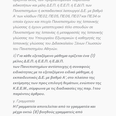
ειδικοτήτων και μέλη Δ.Ε.Π. ή Ε.Ε.Π. ή Ε.ΔΙ.Π. των
Πανεπιστημίων ή εκπαιδευτικοί λειτουργοί Δ.Ε. με βαθμό
Α’ των κλάδων ΠΕ02, ΠΕ05, ΠΕ06, ΠΕ07 και ΠΕ34 οι
οποίοι έχουν και πτυχίο Πανεπιστημίου της Ισπανικής
γλώσσας ή έχουν μεταπτυχιακό τίτλο σπουδών σε
Πανεπιστήμια της Ισπανίας ή μεταφραστές της Ισπανικής
γλώσσας του Υπουργείου Εξωτερικών ή καθηγητές της
Ισπανικής γλώσσας του Διδασκαλείου Ξένων Γλωσσών
του Πανεπιστημίου Αθηνών.
ii)
Για κάθε εξεταζόμενο μάθημα ορίζεται ένα (1)
μέλος Δ.Ε.Π. ή Ε.Ε.Π. ή Ε.ΔΙ.Π.
των Πανεπιστημίων αντίστοιχης ή συναφούς
ειδικότητας με το εξεταζόμενο ειδικό μάθημα, ή
εκπαιδευτικός Δ.Ε. με βαθμό Α’, στο πλαίσιο της
εκτίμησης των προς επιλογή θεμάτων, ενώπιον της
Κ.Ε.Ε.Μ., σύμφωνα με τις διαδικασίες της παρ. 1 του
παρόντος άρθρου.
γ. Γραμματεία
Η Γραμματεία αποτελείται από το γραμματέα και
μέχρι οκτώ (8) βοηθούς γραμματείς από