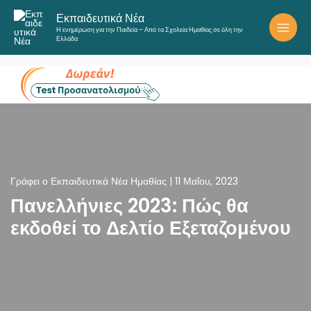
Μετάβαση
Εκπαιδευτικά Νέα
στο
Η ενημέρωση για την Παιδεία – Από τα Σχολεία Ημαθίας σε όλη την
περιεχόμενο
Ελλάδα
Γράφει ο
Εκπαιδευτικά Νέα Ημαθίας
|
11 Μαΐου, 2023
Πανελλήνιες 2023: Πώς θα
εκδοθεί το Δελτίο Εξεταζομένου