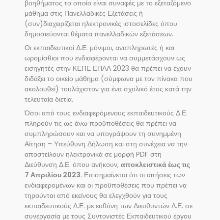
βοηθήματος το οποίο είναι συναφές με το εξεταζόμενο
μάθημα στις Πανελλαδικές Εξετάσεις ή
(συν)διαχειρίζεται ηλεκτρονικές ιστοσελίδες όπου
δημοσιεύονται θέματα πανελλαδικών εξετάσεων.
Οι εκπαιδευτικοί Δ.Ε. μόνιμοι, αναπληρωτές ή και
ωρομίσθιοι που ενδιαφέρονται να συμμετάσχουν ως
εισηγητές στην ΚΕΠΕ ΕΠΑΛ 2023 θα πρέπει να έχουν
διδάξει το οικείο μάθημα (σύμφωνα με τον πίνακα που
ακολουθεί) τουλάχιστον για ένα σχολικό έτος κατά την
τελευταία διετία.
Όσοι από τους ενδιαφερόμενους εκπαιδευτικούς Δ.Ε.
πληρούν τις ως άνω προϋποθέσεις θα πρέπει να
συμπληρώσουν και να υπογράψουν τη συνημμένη
Αίτηση – Υπεύθυνη Δήλωση και στη συνέχεια να την
αποστείλουν ηλεκτρονικά σε μορφή PDF στη
Διεύθυνση Δ.Ε. όπου ανήκουν,
αποκλειστικά έως τις
7 Απριλίου 2023
. Επισημαίνεται ότι οι αιτήσεις των
ενδιαφερομένων και οι προϋποθέσεις που πρέπει να
τηρούνται από εκείνους θα ελεγχθούν για τους
εκπαιδευτικούς Δ.Ε. με ευθύνη των Διευθυντών Δ.Ε. σε
συνεργασία με τους Συντονιστές Εκπαιδευτικού έργου