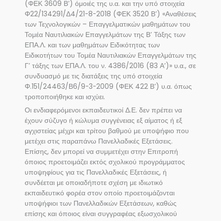
(ΦΕΚ 3609 Β’) όμοιές της υ.α. και την υπό στοιχεία
Φ22/134291/Δ4/21-8-2018 (ΦΕΚ 3520 Β’) «Αναθέσεις
των Τεχνολογικών – Επαγγελματικών μαθημάτων του
Τομέα Ναυτιλιακών Επαγγελμάτων της Β’ Τάξης των
ΕΠΑ.Λ. και των μαθημάτων Ειδικότητας των
Ειδικοτήτων του Τομέα Ναυτιλιακών Επαγγελμάτων της
Γ’ τάξης των ΕΠΑ.Λ. του ν. 4386/2016 (83 Α’)» υ.α., σε
συνδυασμό με τις διατάξεις της υπό στοιχεία
Φ.151/24463/Β6/9-3-2009 (ΦΕΚ 422 Β’) υ.α. όπως
τροποποιήθηκε και ισχύει.
Οι ενδιαφερόμενοι εκπαιδευτικοί Δ.Ε. δεν πρέπει να
έχουν σύζυγο ή κώλυμα συγγένειας εξ αίματος ή εξ
αγχιστείας μέχρι και τρίτου βαθμού με υποψήφιο που
μετέχει στις παραπάνω Πανελλαδικές Εξετάσεις.
Επίσης, δεν μπορεί να συμμετέχει στην Επιτροπή
όποιος προετοιμάζει εκτός σχολικού προγράμματος
υποψηφίους για τις Πανελλαδικές Εξετάσεις, ή
συνδέεται με οποιαδήποτε σχέση με ιδιωτικό
εκπαιδευτικό φορέα στον οποίο προετοιμάζονται
υποψήφιοι των Πανελλαδικών Εξετάσεων, καθώς
επίσης και όποιος είναι συγγραφέας εξωσχολικού