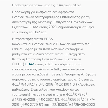
Προθεσμία αιτήσεων έως τις 7 Απριλίου 2023
Πρόσκληση για εκδήλωση ενδιαφέροντος
εκπαιδευτικών Δευτεροβάθμιας Εκπαίδευσης για τη
συγκρότηση της Κεντρικής Επιτροπής Πανελλαδικών
Εξετάσεων ΕΠΑΛ έτους 2023, δημοσιοποίησε σήμερα
το Υπουργείο Παιδείας.
Η πρόσκληση για τα ΕΠΑΛ
Καλούνται οι εκπαιδευτικοί Δ.Ε. των ειδικοτήτων που
είναι συναφείς με τα πανελλαδικώς εξεταζόμενα
μαθήματα και ενδιαφέρονται για συμμετοχή στην
Κεντρική Επιτροπή Πανελλαδικών Εξετάσεων
(ΚΕΠΕ)
ΕΠΑΛ
έτους 2023 να εκδηλώσουν το
ενδιαφέρον τους μέσω των ΔΔΕ, όπου ανήκουν,
προκειμένου να εκδοθεί η σχετική Υπουργική Απόφαση
σύμφωνα με τις ισχύουσες διατάξεις των υπό στοιχεία
Φ22/75401/Δ4/10-5-2018 (ΦΕΚ 1664 Β’) «Αναθέσεις
μαθημάτων Επαγγελματικού Λυκείου» όπως
τροποποιήθηκε με τις υπό στοιχεία Φ22/107970/
Δ4/28-6-2018 (ΦΕΚ 2637 Β’), Φ22/105626/Δ4/1-7-
2019 (ΦΕΚ 2779 Β’) και Φ22/110010/Δ4/25-08-2020