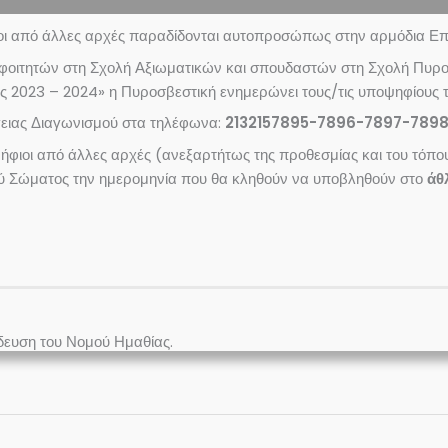
οι από άλλες αρχές παραδίδονται αυτοπροσώπως στην αρμόδια Επ
 φοιτητών στη Σχολή Αξιωματικών και σπουδαστών στη Σχολή Πυρ
ς 2023 – 2024» η Πυροσβεστική ενημερώνει τους/τις υποψηφίους τ
ργειας Διαγωνισμού στα τηλέφωνα:
2132157895-7896-7897-789
ιοι από άλλες αρχές (ανεξαρτήτως της προθεσμίας και του τόπο
 Σώματος την ημερομηνία που θα κληθούν να υποβληθούν στο
άθ
δευση του Νομού Ημαθίας.