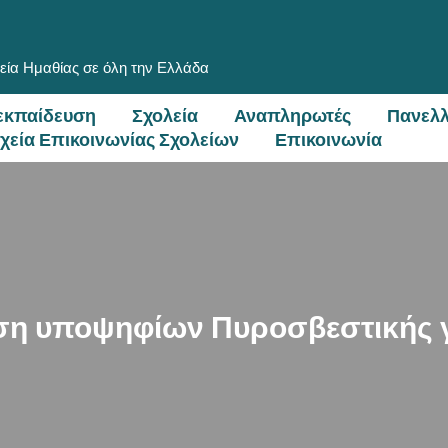
εία Ημαθίας σε όλη την Ελλάδα
εκπαίδευση
Σχολεία
Αναπληρωτές
Πανελλ
ιχεία Επικοινωνίας Σχολείων
Επικοινωνία
η υποψηφίων Πυροσβεστικής για