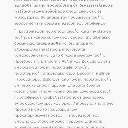
εξετασθεί με την προϋπόθεση ότι δεν έχει τελειώσει
η εξέταση των υπολοίπων
υποψηφίων, στις δε
Ψυχομετρικές, θα αποκλείεται ησυμμετοχή του/ης,
εφόσον ήδη έχει αρχίσει η εξέταση των υποψηφίων.
11. Σε περίπτωση που υποψήφιος/α, κατά την εξέτασή
του/ης σε κάποιο εκ των αγωνισμάτων της αθλητικής
δοκιμασίας,
τραυματισθεί
και δεν μπορεί να
ολοκληρώσει την εξέταση, υποχρεούται
ναπαρουσιαστεί και να το δηλώσει ενώπιον του/ης
Προέδρου της Επιτροπής Αθλητικών Δοκιμασιών,ο/η
οποίος/α θα τον/ην παραπέμψει στον/ην
παριστάμενο/η υπηρεσιακό ιατρό. Εφόσον η πάθηση
–τραυματισμός βεβαιωθεί από τον/ην παριστάμενο/η
υπηρεσιακό ιατρό, η αρμόδια Επιτροπή δύναται
κατάτην κρίση της να χορηγήσει μία μόνο φορά στον/
ην υποψήφιο/α αναβολή εξέτασης σε άλλο χρόνο,
εντός όμως των χρονικών ορίων λειτουργίας της, όπως
προκύπτει από το πρόγραμμα των
προκαταρκτικώνεξετάσεων. Η επανεξέταση των
υποψηφίων, στους οποίους η αρμόδια Επιτροπή
χορήγησε αναβολήεξέτασης, πραγματοποιείται στο