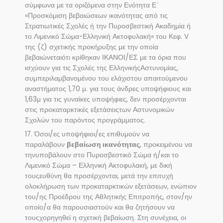
σύμφωνα με τα οριζόμενα στην Ενότητα Ε΄
«Προσκόμιση βεβαιώσεων ικανότητας από τις
Στρατιωτικές Σχολές ή την Πυροσβεστική Ακαδημία ή
το Λιμενικό Σώμα-Ελληνική Ακτοφυλακή» του Κεφ. V
της (ζ) σχετικής προκήρυξης με την οποία
βεβαιώνεταιότι κρίθηκαν ΙΚΑΝΟΙ/ΕΣ με τα όρια που
ισχύουν για τις Σχολές της ΕλληνικήςΑστυνομίας,
συμπεριλαμβανομένου του ελάχιστου απαιτούμενου
αναστήματος 1,70 μ. για τους άνδρες υποψήφιους και
1,63μ για τις γυναίκες υποψήφιες, δεν προσέρχονται
στις προκαταρκτικές εξετάσειςτων Αστυνομικών
Σχολών του παρόντος προγράμματος.
17. Όσοι/ες υποψήφιοι/ες επιθυμούν να
παραλάβουν
βεβαίωση ικανότητας
, προκειμένου να
τηνυποβάλουν στο Πυροσβεστικό Σώμα ή/και το
Λιμενικό Σώμα – Ελληνική Ακτοφυλακή, με δική
τουςευθύνη θα προσέρχονται, μετά την επιτυχή
ολοκλήρωση των προκαταρκτικών εξετάσεων, ενώπιον
του/ης Προέδρου της Αθλητικής Επιτροπής, στον/ην
οποίο/α θα παρουσιαστούν και θα ζητήσουν να
τουςχορηγηθεί η σχετική βεβαίωση. Στη συνέχεια, οι