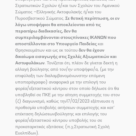
Στρατιωτικών Σχολών ή/και των Σχολών του Λιμενικού
Σώματος –Ελληνικής Ακτοφυλακής ή/και του
Πυροσβεστικού Σώματος.
Σε θετική περίπτωση, οι εν
λόγω υποψήφιοι θα αποκλείονται από τις
περαιτέρω διαδικασίες, δεν θα
συμπεριλαμβάνονται στουςπίνακες ΙΚΑΝΩΝ που
αποστέλλονται στο Υπουργείο Παιδείας
και
Θρησκευμάτων και ως εκ τούτου
δεν θα έχουν
δικαίωμα εισαγωγής στις Σχολές Αξιωματικών και
Αστυφυλάκων
. Τονίζεται ότι, πλέον δε γίνεται δεκτή η
αλλαγή βούλησης από τον/ην υποψήφιο/α, (με την
επιφύλαξη των διαλαμβανομένωνστην επόμενη
υποπαράγραφο) αναφορικά με την επιλογή του
φορέα/εξεταστικού κέντρου στον οποίο δήλωσε ότι θα
υποβληθεί σε ΠΚΕ με την αίτηση συμμετοχής του στον
(ζ) διαγωνισμό, καθώς την17/02/2023 εξέπνευσε η
προθεσμία υποβολής αιτήσεων συμμετοχής και κατ’
επέκταση δηλώσεωνβούλησης και επιλογής του
φορέα/εξεταστικού κέντρου υποβολής του σε
προκαταρκτικές εξετάσεις (π.χ.Στρατιωτική Σχολή
Ευελπίδων).