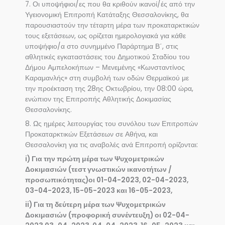
7. Οι υποψήφιοι/ες που θα κριθούν ικανοί/ές από την
Υγειονομική Επιτροπή Κατάταξης Θεσσαλονίκης, θα
παρουσιαστούν την τέταρτη μέρα των προκαταρκτικών
τους εξετάσεων, ως ορίζεται ημερολογιακά για κάθε
υποψήφιο/α στο συνημμένο Παράρτημα Β΄, στις
αθλητικές εγκαταστάσεις του Δημοτικού Σταδίου του
Δήμου Αμπελοκήπων – Μενεμένης «Κωνσταντίνος
Καραμανλής» στη συμβολή των οδών Θερμαϊκού με
την προέκταση της 28ης Οκτωβρίου, την 08:00 ώρα,
ενώπιον της Επιτροπής Αθλητικής Δοκιμασίας
Θεσσαλονίκης.
8. Ως ημέρες λειτουργίας του συνόλου των Επιτροπών
Προκαταρκτικών Εξετάσεων σε Αθήνα, και
Θεσσαλονίκη για τις αναβολές ανά Επιτροπή ορίζονται:
i) Για την πρώτη μέρα των Ψυχομετρικών
Δοκιμασιών (τεστ γνωστικών ικανοτήτων /
προσωπικότητας)οι 01-04-2023, 02-04-2023,
03-04-2023, 15-05-2023 και 16-05-2023,
ii) Για τη δεύτερη μέρα των Ψυχομετρικών
Δοκιμασιών (προφορική συνέντευξη) οι 02-04-