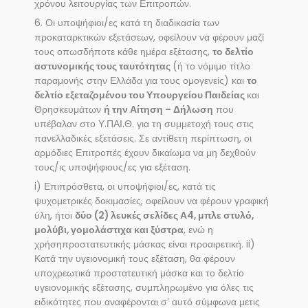
χρόνου λειτουργίας των Επιτροπών.
6. Οι υποψήφιοι/ες κατά τη διαδικασία των
προκαταρκτικών εξετάσεων, οφείλουν να φέρουν μαζί
τους οπωσδήποτε κάθε ημέρα εξέτασης,
το δελτίο
αστυνομικής τους ταυτότητας
(ή το νόμιμο τίτλο
παραμονής στην Ελλάδα για τους ομογενείς) και
το
δελτίο εξεταζομένου του Υπουργείου Παιδείας
και
Θρησκευμάτων
ή την Αίτηση – Δήλωση
που
υπέβαλαν στο Υ.ΠΑΙ.Θ. για τη συμμετοχή τους στις
πανελλαδικές εξετάσεις. Σε αντίθετη περίπτωση, οι
αρμόδιες Επιτροπές έχουν δικαίωμα να μη δεχθούν
τους/ις υποψήφιους/ες για εξέταση.
i) Επιπρόσθετα, οι υποψήφιοι/ες, κατά τις
ψυχομετρικές δοκιμασίες, οφείλουν να φέρουν γραφική
ύλη, ήτοι
δύο (2) λευκές σελίδες Α4, μπλε στυλό,
μολύβι, γομολάστιχα και ξύστρα
, ενώ η
χρήσηπροστατευτικής μάσκας είναι προαιρετική. ii)
Κατά την υγειονομική τους εξέταση, θα φέρουν
υποχρεωτικά προστατευτική μάσκα και το δελτίο
υγειονομικής εξέτασης, συμπληρωμένο για όλες τις
ειδικότητες που αναφέρονται σ’ αυτό σύμφωνα μετις