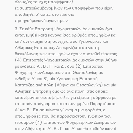
όλους/ες τους/ις υποψήφιους/
ες,συμπεριλαμβανομένων των υποψηφίων που είχαν
υποβληθεί σ’ αυτές στο πλαίσιο
προηγούμενωνδιαγωνισμών.
3. Σε κάθε Επιτροπή Ψυχομετρικών Δοκιμασιών έχει
κατανεμηθεί κατά κανόνα ίσος αριθμός υποψηφίων και
κατ’ αντιστοιχία στη συνέχεια στις Υγειονομικές και
Αθλητικές Επιτροπές. Διευκρινίζεται ότι για τη
διευκόλυνση των υποψηφίων έχουν συσταθεί τέσσερις
(4) Επιτροπές Ψυχομετρικών Δοκιμασιών στην Αθήνα
με ενδείξεις Α΄, Β΄, Γ΄ και Δ΄, δύο (2) Επιτροπές
ΨυχομετρικώνΔοκιμασιών στη Θεσσαλονίκη με
ενδείξεις Α΄ και Β΄, μία Υγειονομική Επιτροπή
Κατάταξης ανά πόλη (Αθήνα και Θεσσαλονίκη) και μία
Αθλητική Επιτροπή ομοίως ανά πόλη, στις οποίες
κατανέμονται οιυποψήφιοι/ες για εξέταση σύμφωνα με
το παρόν πρόγραμμα και τα συνημμένα Παραρτήματα
Α΄ και Β΄. Επισημαίνεται γι’ ακόμα μια φορά ότι, οι
υποψήφιοι/ες που θα παρουσιαστούν ενώπιον των
τεσσάρων (4) Επιτροπών Ψυχομετρικών Δοκιμασιών
στην Αθήνα, ήτοι Α΄, Β΄, Γ΄ και Δ΄ και θα κριθούν ικανοί