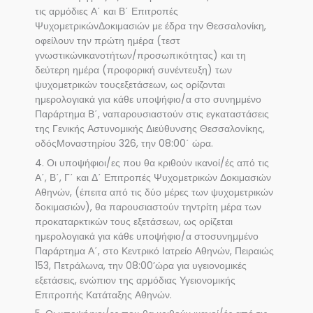
τις αρμόδιες Α΄ και Β΄ Επιτροπές
ΨυχομετρικώνΔοκιμασιών με έδρα την Θεσσαλονίκη,
οφείλουν την πρώτη ημέρα (τεστ
γνωστικώνικανοτήτων/προσωπικότητας) και τη
δεύτερη ημέρα (προφορική συνέντευξη) των
ψυχομετρικών τουςεξετάσεων, ως ορίζονται
ημερολογιακά για κάθε υποψήφιο/α στο συνημμένο
Παράρτημα Β΄, ναπαρουσιαστούν στις εγκαταστάσεις
της Γενικής Αστυνομικής Διεύθυνσης Θεσσαλονίκης,
οδόςΜοναστηρίου 326, την 08:00΄ ώρα.
4. Οι υποψήφιοι/ες που θα κριθούν ικανοί/ές από τις
Α΄, Β΄, Γ΄ και Δ΄ Επιτροπές Ψυχομετρικών Δοκιμασιών
Αθηνών, (έπειτα από τις δύο μέρες των ψυχομετρικών
δοκιμασιών), θα παρουσιαστούν τηντρίτη μέρα των
προκαταρκτικών τους εξετάσεων, ως ορίζεται
ημερολογιακά για κάθε υποψήφιο/α στοσυνημμένο
Παράρτημα Α΄, στο Κεντρικό Ιατρείο Αθηνών, Πειραιώς
153, Πετράλωνα, την 08:00’ώρα για υγειονομικές
εξετάσεις, ενώπιον της αρμόδιας Υγειονομικής
Επιτροπής Κατάταξης Αθηνών.