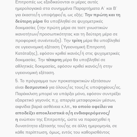
Επιτροπές ως εξειδικεύονται οι μέρες αυτές
ημερολογιακά στα συνημμένα Παραρτήματα Α΄ και Β΄
για έκαστο/η υποψήφιο/α, ως εξής:
Την πρώτη και τη
δεύτερη μέρα
θα υποβληθεί σε ψυχομετρικές
δοκιμασίες (την πρώτη μέρα σε τεστ γνωστικών
ικανοτήτων/προσωπικότητας και τη δεύτερη μέρα σε
προφορική συνέντευξη). Την
τρίτη
μέρα θα υποβληθεί
σε υγειονομική εξέταση (Υγειονομική Επιτροπή
Κατάταξης), εφόσον κριθεί ικανός/ή στις ψυχομετρικές
δοκιμασίες. Την
τέταρτη
μέρα θα υποβληθεί σε
αθλητικές δοκιμασίες, εφόσον κριθεί ικανός/ή στην
υγειονομική εξέταση.
5. Το πρόγραμμα των προκαταρκτικών εξετάσεων
είναι
δεσμευτικό
για όλους/ες τους/ις υποψηφίους/ες.
Παρέκκλιση μπορεί να υπάρξει μόνο, εφόσον συντρέξει
εξαιρετικό γεγονός π.χ. απεργία μεταφορικών μέσων,
αιφνίδια βαριά ασθένεια κ.λπ.,
το οποίο οφείλει να
αποδείξει αποκλειστικά ο/η ενδιαφερόμενος/
η
ενώπιον της Επιτροπής, ώστε να παρασχεθεί η
δυνατότητα εξέτασής του/ης σε άλλη ημερομηνία, σε
κάθε περίπτωση, όμως, εντός του καθορισθέντος