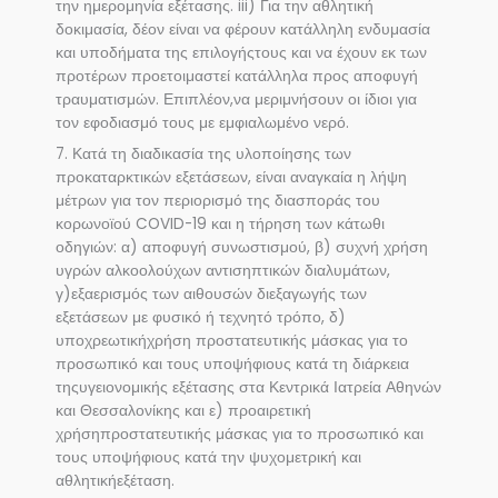
την ημερομηνία εξέτασης. iii) Για την αθλητική
δοκιμασία, δέον είναι να φέρουν κατάλληλη ενδυμασία
και υποδήματα της επιλογήςτους και να έχουν εκ των
προτέρων προετοιμαστεί κατάλληλα προς αποφυγή
τραυματισμών. Επιπλέον,να μεριμνήσουν οι ίδιοι για
τον εφοδιασμό τους με εμφιαλωμένο νερό.
7. Κατά τη διαδικασία της υλοποίησης των
προκαταρκτικών εξετάσεων, είναι αναγκαία η λήψη
μέτρων για τον περιορισμό της διασποράς του
κορωνοϊού COVID-19 και η τήρηση των κάτωθι
οδηγιών: α) αποφυγή συνωστισμού, β) συχνή χρήση
υγρών αλκοολούχων αντισηπτικών διαλυμάτων,
γ)εξαερισμός των αιθουσών διεξαγωγής των
εξετάσεων με φυσικό ή τεχνητό τρόπο, δ)
υποχρεωτικήχρήση προστατευτικής μάσκας για το
προσωπικό και τους υποψήφιους κατά τη διάρκεια
τηςυγειονομικής εξέτασης στα Κεντρικά Ιατρεία Αθηνών
και Θεσσαλονίκης και ε) προαιρετική
χρήσηπροστατευτικής μάσκας για το προσωπικό και
τους υποψήφιους κατά την ψυχομετρική και
αθλητικήεξέταση.