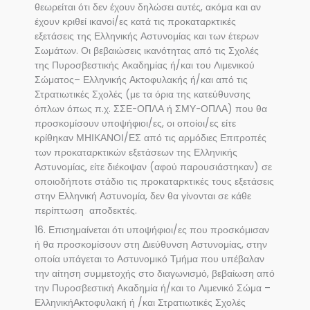
θεωρείται ότι δεν έχουν δηλώσει αυτές, ακόμα και αν
έχουν κριθεί ικανοί/ες κατά τις προκαταρκτικές
εξετάσεις της Ελληνικής Αστυνομίας και των έτερων
Σωμάτων. Οι βεβαιώσεις ικανότητας από τις Σχολές
της Πυροσβεστικής Ακαδημίας ή/και του Λιμενικού
Σώματος– Ελληνικής Ακτοφυλακής ή/και από τις
Στρατιωτικές Σχολές (με τα όρια της κατεύθυνσης
όπλων όπως π.χ. ΣΣΕ-ΟΠΛΑ ή ΣΜΥ-ΟΠΛΑ) που θα
προσκομίσουν υποψήφιοι/ες, οι οποίοι/ες είτε
κρίθηκαν ΜΗΙΚΑΝΟΙ/ΕΣ από τις αρμόδιες Επιτροπές
των προκαταρκτικών εξετάσεων της Ελληνικής
Αστυνομίας, είτε διέκοψαν (αφού παρουσιάστηκαν) σε
οποιοδήποτε στάδιο τις προκαταρκτικές τους εξετάσεις
στην Ελληνική Αστυνομία, δεν θα γίνονται σε κάθε
περίπτωση αποδεκτές.
16. Επισημαίνεται ότι υποψήφιοι/ες που προσκόμισαν
ή θα προσκομίσουν στη Διεύθυνση Αστυνομίας, στην
οποία υπάγεται το Αστυνομικό Τμήμα που υπέβαλαν
την αίτηση συμμετοχής στο διαγωνισμό, βεβαίωση από
την Πυροσβεστική Ακαδημία ή/και το Λιμενικό Σώμα –
ΕλληνικήΑκτοφυλακή ή /και Στρατιωτικές Σχολές