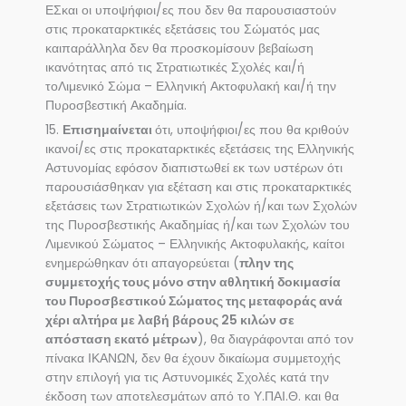
ΕΣκαι οι υποψήφιοι/ες που δεν θα παρουσιαστούν
στις προκαταρκτικές εξετάσεις του Σώματός μας
καιπαράλληλα δεν θα προσκομίσουν βεβαίωση
ικανότητας από τις Στρατιωτικές Σχολές και/ή
τοΛιμενικό Σώμα – Ελληνική Ακτοφυλακή και/ή την
Πυροσβεστική Ακαδημία.
15.
Επισημαίνεται
ότι, υποψήφιοι/ες που θα κριθούν
ικανοί/ες στις προκαταρκτικές εξετάσεις της Ελληνικής
Αστυνομίας εφόσον διαπιστωθεί εκ των υστέρων ότι
παρουσιάσθηκαν για εξέταση και στις προκαταρκτικές
εξετάσεις των Στρατιωτικών Σχολών ή/και των Σχολών
της Πυροσβεστικής Ακαδημίας ή/και των Σχολών του
Λιμενικού Σώματος – Ελληνικής Ακτοφυλακής, καίτοι
ενημερώθηκαν ότι απαγορεύεται (
πλην της
συμμετοχής τους μόνο στην αθλητική δοκιμασία
του Πυροσβεστικού Σώματος της μεταφοράς ανά
χέρι αλτήρα με λαβή βάρους 25 κιλών σε
απόσταση εκατό μέτρων
), θα διαγράφονται από τον
πίνακα ΙΚΑΝΩΝ, δεν θα έχουν δικαίωμα συμμετοχής
στην επιλογή για τις Αστυνομικές Σχολές κατά την
έκδοση των αποτελεσμάτων από το Υ.ΠΑΙ.Θ. και θα