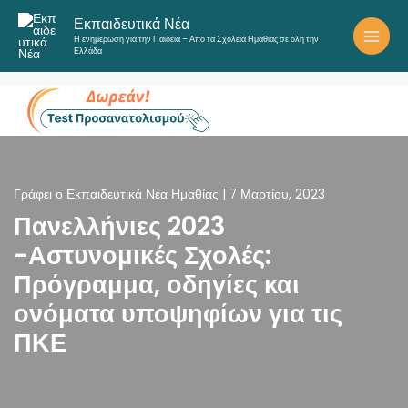
Μετάβαση
Εκπαιδευτικά Νέα
στο
Η ενημέρωση για την Παιδεία – Από τα Σχολεία Ημαθίας σε όλη την
περιεχόμενο
Ελλάδα
Γράφει ο
Εκπαιδευτικά Νέα Ημαθίας
|
7 Μαρτίου, 2023
Πανελλήνιες 2023
-Αστυνομικές Σχολές:
Πρόγραμμα, οδηγίες και
ονόματα υποψηφίων για τις
ΠΚΕ