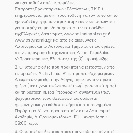
να εξετασθούν από τις αρμόδιες
ΕπιτροπέςΠροκαταρκτικών Εξετάσεων (Π.Κ.Ε.)
ενημερώνονται με δική τους ευθύνη για τον τόπο και το
χρόνοδιεξαγωγής των προκαταρκτικών εξετάσεων και
για το πρόγραμμα εξέτασης από την ιστοσελίδα
τηςΕλληνικής Αστυνομίας www.hellenicpolice.gr ή
www.astynomia.gr και από τις Διευθύνσεις
Αστυνομίαςκαι τα Αστυνομικά Τμήματα, όπως ορίζεται
στην παράγραφο 5 της ενότητας Α΄ του Κεφαλαίου
V«Προκαταρκτικές Εξετάσεις» της (ζ) προκήρυξης.
2. Οι υποψήφιοι/ες που πρόκειται να εξεταστούν από
τις αρμόδιες Α΄, Β΄, Γ΄ και Δ’ ΕπιτροπέςΨυχομετρικών
Δοκιμασιών με έδρα την Αθήνα, οφείλουν την πρώτη
ημέρα (τεστ γνωστικώνικανοτήτων/προσωπικότητας)
και τη δεύτερη ημέρα (προφορική συνέντευξη) των
ψυχομετρικών τους εξετάσεων, ως ορίζονται
ημερολογιακά για κάθε υποψήφιο/α στο συνημμένο
Παράρτημα Α΄, ναπαρουσιαστούν στην Αστυνομική
Ακαδημία, Λ. Θρακομακεδόνων 101 – Αχαρνές την
08:00΄ ώρα.
3. Οι υποψήφιοι/ες που πρόκειται να εξεταστούν από