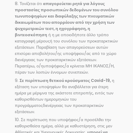
8. Τονίζεται ότι
απαγορεύεται ρητά για λόγους
προστασίας προσωπικών δεδομένων του συνόλου
τωνυποψηφίων και διαφύλαξης των πνευματικών
δικαιωμάτων που απορρέουν από την χρήση των
ψυχομετρικών τεστ, η ηχογράφηση, η
βιντεοσκόπηση
ή η με οποιοδήποτε άλλο τρόπο
καταγραφή μέρουςή του συνόλου των προκαταρκτικών
εξετάσεων. Παραβίαση των απαγορεύσεων αυτών
επισύρει αποβολήτου/ης υποψήφιου/ας από το χώρο
διενέργειας των προκαταρκτικών εξετάσεων.
Περαιτέρω, ο/ηυποψήφιος/α κρίνεται ΜΗ ΙΚΑΝΟΣ/Η,
πέραν των λοιπών έννομων συνεπειών.
9.
Σε περίπτωση θετικού κρούσματος Covid-19,
η
εξέταση των υποψηφίων θα αναβάλλεται για έτερη
ημέρα με μέριμνα της εκάστοτε επιτροπής, εντός των
καθορισθέντων ημερομηνιών του
προγράμματοςδιενέργειας των προκαταρκτικών
εξετάσεων.
10. Σε περίπτωση που υποψήφιος/α προσέλθει την
καθορισθείσα ημέρα, αλλά με καθυστέρηση, στις μεν
Αθλητικές και Υγειονομικές Δοκιμασίες,
μπορεί να