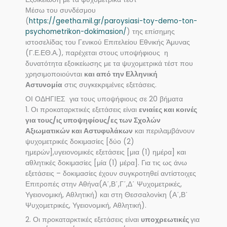
Μέσω του συνδέσμου
(
https://geetha.mil.gr/paroysiasi-toy-demo-ton-
psychometrikon-dokimasion/
) της επίσημης
ιστοσελίδας του Γενικού Επιτελείου Εθνικής Άμυνας
(Γ.Ε.ΕΘ.Α.), παρέχεται στους υποψήφιους η
δυνατότητα εξοικείωσης με τα ψυχομετρικά τέστ που
χρησιμοποιούνται
και από την Ελληνική
Αστυνομία
στις συγκεκριμένες εξετάσεις.
ΟΙ ΟΔΗΓΙΕΣ για τους υποψήφιους σε 20 βήματα
1. Οι προκαταρκτικές εξετάσεις είναι
ενιαίες και κοινές
για τους/ις υποψηφίους/ες των Σχολών
Αξιωματικών και Αστυφυλάκων
και περιλαμβάνουν
ψυχομετρικές δοκιμασίες [δύο (2)
ημερών],υγειονομικές εξετάσεις [μια (1) ημέρα] και
αθλητικές δοκιμασίες [μία (1) μέρα]. Για τις ως άνω
εξετάσεις – δοκιμασίες έχουν συγκροτηθεί αντίστοιχες
Επιτροπές στην Αθήνα(Α΄,Β΄,Γ΄,Δ΄ Ψυχομετρικές,
Υγειονομική, Αθλητική) και στη Θεσσαλονίκη (Α΄,Β΄
Ψυχομετρικές, Υγειονομική, Αθλητική).
2. Οι προκαταρκτικές εξετάσεις είναι
υποχρεωτικές
για