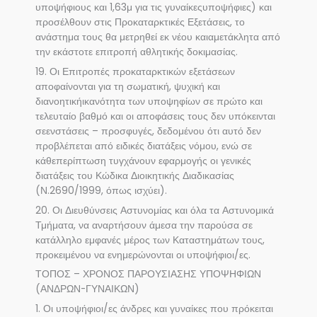
υποψήφιους και 1,63μ για τις γυναίκεςυποψήφιες) και
προσέλθουν στις Προκαταρκτικές Εξετάσεις, το
ανάστημα τους θα μετρηθεί εκ νέου καιαμετάκλητα από
την εκάστοτε επιτροπή αθλητικής δοκιμασίας.
19. Οι Επιτροπές προκαταρκτικών εξετάσεων
αποφαίνονται για τη σωματική, ψυχική και
διανοητικήικανότητα των υποψηφίων σε πρώτο και
τελευταίο βαθμό και οι αποφάσεις τους δεν υπόκεινται
σεενστάσεις – προσφυγές, δεδομένου ότι αυτό δεν
προβλέπεται από ειδικές διατάξεις νόμου, ενώ σε
κάθεπερίπτωση τυγχάνουν εφαρμογής οι γενικές
διατάξεις του Κώδικα Διοικητικής Διαδικασίας
(Ν.2690/1999, όπως ισχύει).
20. Οι Διευθύνσεις Αστυνομίας και όλα τα Αστυνομικά
Τμήματα, να αναρτήσουν άμεσα την παρούσα σε
κατάλληλο εμφανές μέρος των Καταστημάτων τους,
προκειμένου να ενημερώνονται οι υποψήφιοι/ες.
ΤΟΠΟΣ – ΧΡΟΝΟΣ ΠΑΡΟΥΣΙΑΣΗΣ ΥΠΟΨΗΦΙΩΝ
(ΑΝΔΡΩΝ-ΓΥΝΑΙΚΩΝ)
1. Οι υποψήφιοι/ες άνδρες και γυναίκες που πρόκειται