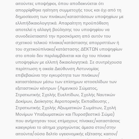
αιτούντες υποψήφιοι, όπου αποδεικνύεται ότι
απορρίφθηκε ηαίτηση συμμετοχής τους και όχι από τη
δημοσίευση των πινάκων/καταστάσεων υποψηφίων με
ελλιπήδικαιολογητικά. Απαραίτητη προϋπόθεση
αποτελεί η αλλαγή βούλησης του υποψηφίου να
συνοδεύεταιαπό την προσκόμιση από αυτόν του
σχετικού τελικού πίνακα/κατάστασης απορριπτέων ή
του σχετικούπίνακα/κατάστασης ΔΕΚΤΩΝ υποψηφίων
στο οποίο δεν περιλαμβάνεται και όχι του πίνακα
υποψηφίων με ελλιπή δικαιολογητικά. Σε συντρέχουσα
περίπτωση η οικεία Διεύθυνση Αστυνομίας
επιβεβαιώνει την εγκυρότητα των πινάκων/
καταστάσεων μέσω των επίσημων ιστοσελίδων των
εξεταστικών κέντρων (Λιμενικού Σώματος,
Στρατιωτικής Σχολής Ευελπίδων, Σχολής Ναυτικών
Δοκίμων, Διοίκησης Aεροπορικής Εκπαίδευσης ,
Στρατιωτικής Σχολής Αξιωματικών Σωμάτων, Σχολή
Μονίμων Υπαξιωματικών και Πυροσβεστικό Σώμα)
που ανήρτησαν τους επίμαχους πίνακες/καταστάσεις
καιεγκρίνει το αίτημα χορηγώντας άμεσα στον/στην
αιτούντα/ούσα δελτίο υγειονομικής εξέτασης καιτον/