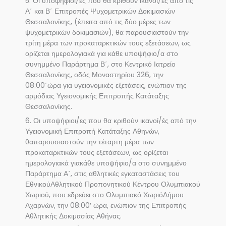
5. Οι υποψήφιοι/ες που θα κριθούν ικανοί/ές από τις
Α΄ και Β΄ Επιτροπές Ψυχομετρικών Δοκιμασιών
Θεσσαλονίκης, (έπειτα από τις δύο μέρες των
ψυχομετρικών δοκιμασιών), θα παρουσιαστούν την
τρίτη μέρα των προκαταρκτικών τους εξετάσεων, ως
ορίζεται ημερολογιακά για κάθε υποψήφιο/α στο
συνημμένο Παράρτημα Β΄, στο Κεντρικό Ιατρείο
Θεσσαλονίκης, οδός Μοναστηρίου 326, την
08:00΄ώρα για υγειονομικές εξετάσεις, ενώπιον της
αρμόδιας Υγειονομικής Επιτροπής Κατάταξης
Θεσσαλονίκης.
6. Οι υποψήφιοι/ες που θα κριθούν ικανοί/ές από την
Υγειονομική Επιτροπή Κατάταξης Αθηνών,
θαπαρουσιαστούν την τέταρτη μέρα των
προκαταρκτικών τους εξετάσεων, ως ορίζεται
ημερολογιακά γιακάθε υποψήφιο/α στο συνημμένο
Παράρτημα Α΄, στις αθλητικές εγκαταστάσεις του
ΕθνικούΑθλητικού Προπονητικού Κέντρου Ολυμπιακού
Χωριού, που εδρεύει στο Ολυμπιακό ΧωριόΔήμου
Αχαρνών, την 08:00′ ώρα, ενώπιον της Επιτροπής
Αθλητικής Δοκιμασίας Αθήνας.