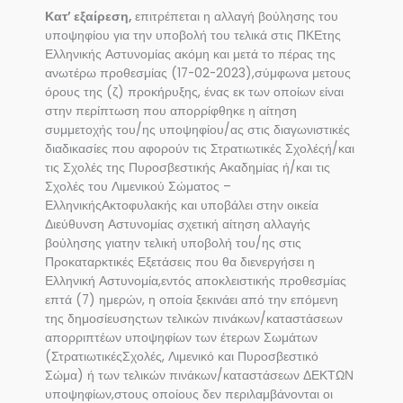
Κατ’ εξαίρεση,
επιτρέπεται η αλλαγή βούλησης του
υποψηφίου για την υποβολή του τελικά στις ΠΚΕτης
Ελληνικής Αστυνομίας ακόμη και μετά το πέρας της
ανωτέρω προθεσμίας (17-02-2023),σύμφωνα μετους
όρους της (ζ) προκήρυξης, ένας εκ των οποίων είναι
στην περίπτωση που απορρίφθηκε η αίτηση
συμμετοχής του/ης υποψηφίου/ας στις διαγωνιστικές
διαδικασίες που αφορούν τις Στρατιωτικές Σχολέςή/και
τις Σχολές της Πυροσβεστικής Ακαδημίας ή/και τις
Σχολές του Λιμενικού Σώματος –
ΕλληνικήςΑκτοφυλακής και υποβάλει στην οικεία
Διεύθυνση Αστυνομίας σχετική αίτηση αλλαγής
βούλησης γιατην τελική υποβολή του/ης στις
Προκαταρκτικές Εξετάσεις που θα διενεργήσει η
Ελληνική Αστυνομία,εντός αποκλειστικής προθεσμίας
επτά (7) ημερών, η οποία ξεκινάει από την επόμενη
της δημοσίευσηςτων τελικών πινάκων/καταστάσεων
απορριπτέων υποψηφίων των έτερων Σωμάτων
(ΣτρατιωτικέςΣχολές, Λιμενικό και Πυροσβεστικό
Σώμα) ή των τελικών πινάκων/καταστάσεων ΔΕΚΤΩΝ
υποψηφίων,στους οποίους δεν περιλαμβάνονται οι