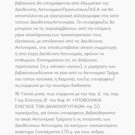
βεβαιώσεις θα υπογράφονται από Αξιωματικό της
Διεύθυνσης ΑστυνομικούΠροσωπικού/Α.Ε.Α. και θα
αποστέλλονται με ηλεκτρονική αλληλογραφία στις κατά
τόπους ΔιευθύνσειςΑστυνομίας. Οι υποψήφιοι/ες θα
μπορούν να τις παραλαμβάνουν, από την επόμενη
μέρα ολοκλήρωσηςτων προκαταρκτικών τους
εξετάσεων, με αποδεικτικό από τις Διευθύνσεις
Αστυνομίας, στις οποίεςυπέβαλαν αίτηση συμμετοχής
ή από έτερη Διεύθυνση Αστυνομίας, εφόσον το
επιθυμούν. Επισημαίνεται ότι, σε ιδιάζουσες
περιπτώσεις (π.χ. κάτοικοι νησιών), η χορήγηση των
βεβαιώσεωνδύναται να γίνει από το Αστυνομικό Τμήμα
του τόπου κατοικίας ή διαμονής του/ης υποψηφίου/
ας,σύμφωνα με την ανωτέρω διαδικασία.
18. Γίνεται μνεία, πως σύμφωνα με την περ. Δ΄ της παρ.
1 της Ενότητας Β΄ του Κεφ. IV. «ΥΠΟΒΟΛΗΚΑΙ
ΕΛΕΓΧΟΣ ΤΩΝ ΔΙΚΑΙΟΛΟΓΗΤΙΚΩΝ» της (ζ)
προκήρυξης, για όσους υποψήφιους βεβαιώθηκεαπό
τα οικεία Αστυνομικά Τμήματα ή τις επιτροπές των
Διευθύνσεων Αστυνομίας ότι κατέχουν τοαπαιτούμενο
ανάστημα (τουλάχιστον 1,70 μ. για τους άνδρες