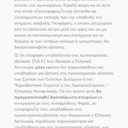
σύνολο των αγωνισμάτων, δηλαδή ακόμη και σε αυτά
στα οποία ο/ηυποψήφιος/α είχε εξετασθεί και
ολοκληρώσει με επιτυχία, προ της υποβολής του
αιτήματος αναβολής.Υποψήφιος, ο οποίος αποχώρησε
από το εξεταστικό κέντρο μετά την κρίση του ως μη
ικανού σε κάποιοαγώνισμα και επανέρχεται για να
δηλώσει εκ των υστέρων κώλυμα ή τραυματισμό, δεν
δικαιούταιαναβολή εξέτασης.
12. Οι υποψήφιοι υποβάλλονται στις προκαταρκτικές
εξετάσεις (Π.Κ.Ε) που διενεργεί η Ελληνική
Αστυνομία,
μόνο
εφόσον δεν παρουσιασθούν και
υποβληθούν για εξέταση στις προκαταρκτικές εξετάσεις
των Σχολών των Ενόπλων Δυνάμεων ή του
Πυροσβεστικού Σώματος ή του ΛιμενικούΣώματος –
Ελληνικής Ακτοφυλακής. Για τον σκοπό αυτό,
θα
πραγματοποιηθεί διασταύρωση στοιχείων
σε
συνεργασία με τους συναρμόδιους Φορείς, αν
υποψήφιοι/ες που υποβλήθηκαν στις
προκαταρκτικέςεξετάσεις που διοργανώνει η Ελληνική
Αστυνομία, παράλληλα παρουσιάστηκαν και
υποβλήθηκαν και στις προκαταρκτικές εξετάσεις των