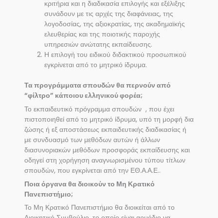
κριτήρια και η διαδικασία επιλογής και εξέλιξης
συνάδουν με τις αρχές της διαφάνειας, της
λογοδοσίας, της αξιοκρατίας, της ακαδημαϊκής
ελευθερίας και της ποιοτικής παροχής
υπηρεσιών ανώτατης εκπαίδευσης.
Η επιλογή του ειδικού διδακτικού προσωπικού
εγκρίνεται από το μητρικό ίδρυμα.
Τα προγράμματα σπουδών θα περνούν από
“φίλτρο” κάποιου ελληνικού φορέα;
Το εκπαιδευτικό πρόγραμμα σπουδών , που έχει
πιστοποιηθεί από το μητρικό ίδρυμα, υπό τη μορφή δια
ζώσης ή εξ αποστάσεως εκπαιδευτικής διαδικασίας ή
με συνδυασμό των μεθόδων αυτών ή άλλων
διασυνοριακών μεθόδων προσφοράς εκπαίδευσης και
οδηγεί στη χορήγηση αναγνωρισμένου τύπου τίτλων
σπουδών, που εγκρίνεται από την ΕΘ.Α.Α.Ε..
Ποια όργανα θα διοικούν το Μη Κρατικό
Πανεπιστήμιο;
Το Μη Κρατικό Πανεπιστήμιο θα διοικείται από το
Διοικητικό Συμβούλιο, το οποίο είναι αρμόδιο να