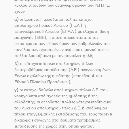
κύκλου σπουδών των αναγνωρισμένων των Ν.Π.Π.Ε.
έχουν:
α)
οι Έλληνες ή αλλοδαποί πολίτες κάτοχοι
απολυτηρίου Γενικού Λυκείου (ΓΕ.Λ.) ή
Επαγγελματικού Λυκείου (ΕΠΑ.Λ.) με ελάχιστη βάση
εισαγωγής (ΕΒΕ), η οποία προκύπτει από τον
μικρότερο εκ των μέσων όρων των βαθμολογιών του
συνόλου των εξεταζομένων ανά επιστημονικό πεδίο,
πολλαπλασιαζόμενο με τον συντελεστή 0,8,
β
) οι κάτοχοι ισότιμων απολυτηρίων τίτλων
δευτεροβάθμιας εκπαίδευσης (Δ.Ε.) αναγνωρισμένων
Ξένων σχολείων της ημεδαπής (επιπέδου 4 του
Εθνικού Πλαισίου Προσόντων),
γ)
οι κάτοχοι διεθνών απολυτήριων τίτλων Δ.Ε. που
χορηγούνται από σχολεία της ημεδαπής ή της
αλλοδαπής, οι αλλοδαποί πολίτες κάτοχοι ισοδύναμου
του Λυκείου απολυτήριου τίτλου Δ.Ε. ή ισοδύναμου
τίτλου επαγγελματικής εκπαίδευσης που τους παρέχει
δικαίωμα εισαγωγής στα ιδρύματα τριτοβάθμιας
εκπαίδευσης της χώρας στην οποία φοιτούν.