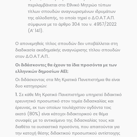
περιλαμβάνεται στο Εθνικό Μητρώο τύπων
τίτλων σπουδών αναγνωρισμένων ιδρυμάτων
της αλλοδαπής, το οποίο τηρεί ο Δ.Ο.Α.Τ.Α.Π.
σύμφωνα με το άρθρο 304 του ν. 4957/2022
(Α’ 141).
Ο απονεμηθείς τίτλος σπουδών δεν υποβάλλεται στη
διαδικασία ακαδημαϊκής αναγνώρισης τίτλου σπουδών
στον Δ.Ο.Α.Τ.Α.Π..
Οι διδάσκοντες θα έχουν τα ίδια προσόντα με των
ελληνικών δημοσίων ΑΕΙ;
Οι διδάσκοντας στα Μη Κρατικά Πανεπιστήμια θα είναι
δυο κατηγοριών:
1.
Σε κάθε Μη Κρατικό Πανεπιστήμιο υπηρετεί διδακτικό
ερευνητικό προσωπικό στον τομέα διδασκαλίας και
έρευνας, εκ των οποίων τουλάχιστον ογδόντα τοις
εκατό (80%) είναι κάτοχοι διδακτορικού σε θέμα
συναφές με το αντικείμενο της διδασκαλίας τους και
διαθέτει τα ουσιαστικά προσόντα, που απαιτούνται για
την κατοχή θέσης διδακτικού προσωπικού αντίστοιχης