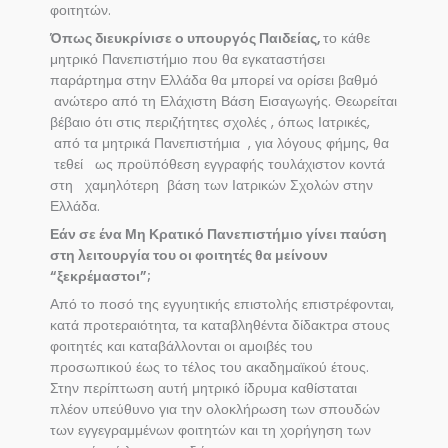
φοιτητών.
Όπως διευκρίνισε ο υπουργός Παιδείας,
το κάθε
μητρικό Πανεπιστήμιο που θα εγκαταστήσει
παράρτημα στην Ελλάδα θα μπορεί να ορίσει βαθμό
ανώτερο από τη Ελάχιστη Βάση Εισαγωγής. Θεωρείται
βέβαιο ότι στις περιζήτητες σχολές , όπως Ιατρικές,
από τα μητρικά Πανεπιστήμια , για λόγους φήμης, θα
τεθεί ως προϋπόθεση εγγραφής τουλάχιστον κοντά
στη χαμηλότερη βάση των Ιατρικών Σχολών στην
Ελλάδα.
Εάν σε ένα Μη Κρατικό Πανεπιστήμιο γίνει παύση
στη λειτουργία του οι φοιτητές θα μείνουν
“ξεκρέμαστοι”;
Από το ποσό της εγγυητικής επιστολής επιστρέφονται,
κατά προτεραιότητα, τα καταβληθέντα δίδακτρα στους
φοιτητές και καταβάλλονται οι αμοιβές του
προσωπικού έως το τέλος του ακαδημαϊκού έτους.
Στην περίπτωση αυτή μητρικό ίδρυμα καθίσταται
πλέον υπεύθυνο για την ολοκλήρωση των σπουδών
των εγγεγραμμένων φοιτητών και τη χορήγηση των