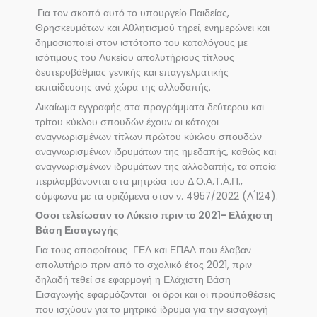
Για τον σκοπό αυτό το υπουργείο Παιδείας,
Θρησκευμάτων και Αθλητισμού τηρεί, ενημερώνει και
δημοσιοποιεί στον ιστότοπο του καταλόγους με
ισότιμους του Λυκείου απολυτήριους τίτλους
δευτεροβάθμιας γενικής και επαγγελματικής
εκπαίδευσης ανά χώρα της αλλοδαπής.
Δικαίωμα εγγραφής στα προγράμματα δεύτερου και
τρίτου κύκλου σπουδών έχουν οι κάτοχοι
αναγνωρισμένων τίτλων πρώτου κύκλου σπουδών
αναγνωρισμένων ιδρυμάτων της ημεδαπής, καθώς και
αναγνωρισμένων ιδρυμάτων της αλλοδαπής, τα οποία
περιλαμβάνονται στα μητρώα του Δ.Ο.Α.Τ.Α.Π.,
σύμφωνα με τα οριζόμενα στον ν. 4957/2022 (Α ́124).
Οσοι τελείωσαν το Λύκειο πριν το 2021- Ελάχιστη
Βάση Εισαγωγής
Για τους αποφοίτους ΓΕΛ και ΕΠΑΛ που έλαβαν
απολυτήριο πριν από το σχολικό έτος 2021, πριν
δηλαδή τεθεί σε εφαρμογή η Ελάχιστη Βάση
Εισαγωγής εφαρμόζονται οι όροι και οι προϋποθέσεις
που ισχύουν για το μητρικό ίδρυμα για την εισαγωγή