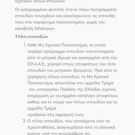
σχετικών τίτλων σπουδών.
Οι εγγεγραμμένοι φοιτητές στα εν λόγω προγράμματα
σπουδών συνεχίζουν και ολοκληρώνουν τις σπουδές
τους στο παράρτημα πανεπιστημίου, χωρίς την
καταβολή διδάκτρων.
Τίτλοι σπουδών
Κάθε Μη Κρατικό Πανεπιστήμιο, το οποίο
παρέχει πρόγραμμα σπουδών πιστοποιημένο
από το μητρικό ίδρυμα και εγκεκριμένο από την
ΕΘ.Α.Α.Ε., χορηγεί στους αποφοίτους του τίτλο
σπουδών του μητρικού ιδρύματος. Πριν από τη
χορήγηση τίτλων σπουδών, το Μη Κρατικό
Πανεπιστήμιο αποστέλλει στο αρμόδιο Τμήμα
του υπουργείου Παιδείας της Ελλάδος σχετική
ενημέρωση με συνημμένο κατάλογο αποφοίτων,
καθώς και το σώμα των τίτλων σπουδών και το
αρμόδιο Τμήμα
προβαίνει στη σφράγισή τους.
Ο τίτλος σπουδών, που απονέμεται υπό τις
προϋποθέσεις, αναγνωρίζεται από το ελληνικό
κράτος υπό την προϋπόθεση ότι