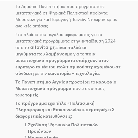
Το Δημόσιο Πανεπιστήμιο που πραγματοποιεί
μεταπτυχιακό σε Ψηφιακά Πολιτιστικά προϊοντα,
Μουσειολογία και Παραγωγή Ταινιών Ντοκιμαντερ με
ανοικτές αιτήσεις
Στο πλαίσιο του μεγάλου αφιερώματος για τα
μεταπτυχιακά προγράμματα στην εκπαίδευση 2024
απο το
alfavita.gr, είναι πολλά τα
μηνύματα
που
λαμβάνουμε
για το
ποια
μεταπτυχιακά προγράμματα υπάρχουν στον
ευρύτερο τομέα
του
πολιτισμικού περιεχομένου σε
σύνδεση
με την
καινοτομία – τεχνολογία.
Το Πανεπιστήμιο Αιγαίου
προσφέρει το
κορυφαίο
Μεταπτυχιακό πρόγραμμα
πάνω σε αυτούς
τους
τομείς.
Το πρόγραμμα έχει τίτλο «Πολιτισμική
Πληροφορική και Επικοινωνία»
και
εμπεριέχει 3
διαφορετικές κατευθύνσεις:
Σχεδίαση Ψηφιακών Πολιτιστικών
Προϊόντων
Μουσειολογία