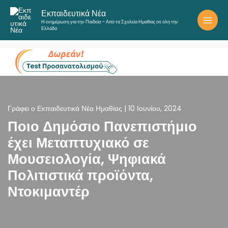
Μετάβαση
Εκπαιδευτικά Νέα
στο
Η ενημέρωση για την Παιδεία – Από τα Σχολεία Ημαθίας σε όλη την
περιεχόμενο
Ελλάδα
Γράφει ο
Εκπαιδευτικά Νέα Ημαθίας
|
10 Ιουνίου, 2024
Ποιο Δημόσιο Πανεπιστήμιο
έχει Μεταπτυχιακό σε
Μουσειολογία, Ψηφιακά
Πολιτιστικά προϊόντα,
Ντοκιμαντέρ