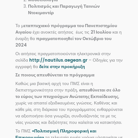
Πολιτισμός και Παραγωγή Ταινιών
Ντοκιμαντέρ
Το μ
εταπτυχιακό πρόγραμμα του Πανεπιστημίου
Αιγαίου
έχει ανοικτές αιτήσεις έως τις
21 Ιουλίου
και η
έναρξη θα
πραγματοποιηθεί τον Οκτώβριο του
2024
Οι αιτήσεις πραγματοποιούνται ηλεκτρονικά στην
σελίδα
http://nautilus.aegean.gr
– Οδηγίες για την
εγγραφή θα
δείτε στην προκήρυξη
Σε ποιους απευθύνεται το πρόγραμμα
Καθώς μια βασική αρχή του ΠΜΣ είναι η
διεπιστημονικότητα στην πράξη,
απευθύνεται σε όλο
το εύρος των πτυχιούχων Ανώτατης Εκπαίδευσης
,
χωρίς να απαιτεί εξειδικευμένες γνώσεις. Καθένας και
κάθε μία, στη διάρκεια του προγράμματος ενθαρρύνεται
να αξιοποιήσει όσα γνωρίζει, συνδυάζοντάς τα με τις
νέες γνώσεις και δεξιότητες που καλείται να κατακτήσει.
Το ΠΜΣ
«
Πολιτισμική Πληροφορική και
Επικοινωνία
»
τα τελευταία εννέα χρόνια υλοποιείται με