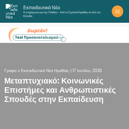
Μετάβαση
Εκπαιδευτικά Νέα
στο
Η ενημέρωση για την Παιδεία – Από τα Σχολεία Ημαθίας σε όλη την
περιεχόμενο
Ελλάδα
Γράφει ο
Εκπαιδευτικά Νέα Ημαθίας
|
17 Ιουλίου, 2025
Μεταπτυχιακό: Κοινωνικές
Επιστήμες και Ανθρωπιστικές
Σπουδές στην Εκπαίδευση