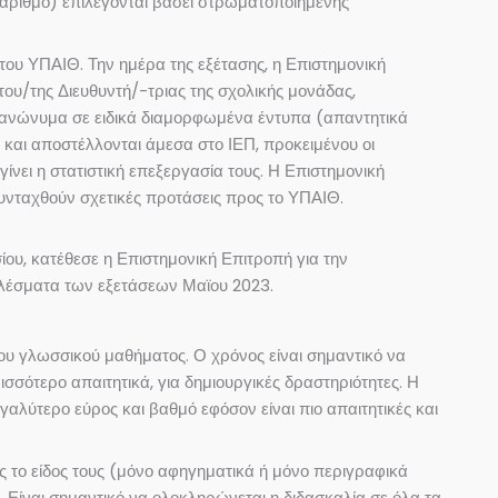
ν αριθμό) επιλέγονται βάσει στρωματοποιημένης
 του ΥΠΑΙΘ. Την ημέρα της εξέτασης, η Επιστημονική
του/της Διευθυντή/-τριας της σχολικής μονάδας,
ι ανώνυμα σε ειδικά διαμορφωμένα έντυπα (απαντητικά
και αποστέλλονται άμεσα στο ΙΕΠ, προκειμένου οι
νει η στατιστική επεξεργασία τους. Η Επιστημονική
υνταχθούν σχετικές προτάσεις προς το ΥΠΑΙΘ.
ου, κατέθεσε η Επιστημονική Επιτροπή για την
ελέσματα των εξετάσεων Μαϊου 2023.
ου γλωσσικού μαθήματος. Ο χρόνος είναι σημαντικό να
ισσότερο απαιτητικά, για δημιουργικές δραστηριότητες. Η
αλύτερο εύρος και βαθμό εφόσον είναι πιο απαιτητικές και
ος το είδος τους (μόνο αφηγηματικά ή μόνο περιγραφικά
. Είναι σημαντικό να ολοκληρώνεται η διδασκαλία σε όλα τα