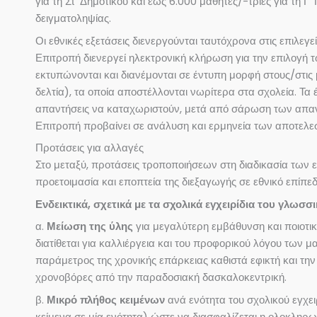
για τη Στ’ Δημοτικού και έως 6.000 μαθητές/-τριες για τη
δειγματοληψίας.
Οι εθνικές εξετάσεις διενεργούνται ταυτόχρονα στις επιλε
Επιτροπή διενεργεί ηλεκτρονική κλήρωση για την επιλογή τ
εκτυπώνονται και διανέμονται σε έντυπη μορφή στους/στι
δελτία), τα οποία αποστέλλονται νωρίτερα στα σχολεία. 
απαντήσεις να καταχωριστούν, μετά από σάρωση των απαντη
Επιτροπή προβαίνει σε ανάλυση και ερμηνεία των αποτελε
Προτάσεις για αλλαγές
Στο μεταξύ, προτάσεις τροποποιήσεων στη διαδικασία των 
προετοιμασία και εποπτεία της διεξαγωγής σε εθνικό επί
Ενδεικτικά, σχετικά με τα σχολικά εγχειρίδια του γλωσ
α.
Μείωση της ύλης
για μεγαλύτερη εμβάθυνση και ποιοτι
διατίθεται για καλλιέργεια και του προφορικού λόγου των μ
παράμετρος της χρονικής επάρκειας καθιστά εφικτή και την
χρονοβόρες από την παραδοσιακή δασκαλοκεντρική.
β.
Μικρό πλήθος κειμένων
ανά ενότητα του σχολικού εγχει
κείμενα σε μία ενότητα) ώστε να διασφαλίζεται η ολοκληρω