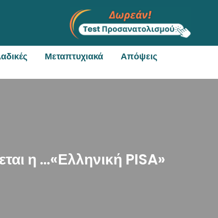
αδικές
Μεταπτυχιακά
Απόψεις
εται η …«Ελληνική PISA»