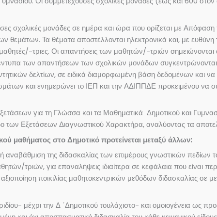
 Γ’ Γυμνασίου. Οι συμμετέχουσες σχολικές μονάδες (έως και 600 στο
γείσες σχολικές μονάδες σε ημέρα και ώρα που ορίζεται με Απόφαση
ων θεμάτων. Τα θέματα αποστέλλονται ηλεκτρονικά και, με ευθύνη 
ς μαθητές/-τριες. Οι απαντήσεις των μαθητών/-τριών σημειώνοντα
Τα έντυπα των απαντήσεων των σχολικών μονάδων συγκεντρώνονται 
τικών δελτίων, σε ειδικά διαμορφωμένη βάση δεδομένων και να γί
σμάτων και ενημερώνει το ΙΕΠ και την ΑΔΙΠΠΔΕ προκειμένου να σ
εξετάσεων για τη Γλώσσα και τα Μαθηματικά Δημοτικού και Γυμνασί
πεδο των Εξετάσεων Διαγνωστικού Χαρακτήρα, αναλύοντας τα αποτ
σικού μαθήματος στο Δημοτικό προτείνεται μεταξύ άλλων:
κή αναβάθμιση της διδασκαλίας των επιμέρους γνωστικών πεδίων τ
αθητών/τριών, για επαναλήψεις ιδιαίτερα σε κεφάλαια που είναι περ
 αξιοποίηση ποικιλίας μαθητοκεντρικών μεθόδων διδασκαλίας σε μεγ
ριδίου- μέχρι την Δ ΄Δημοτικού τουλάχιστο- και ομοιογένεια ως πρ
μένη και όχι αποσπασματική διδασκαλία του κάθε κειμενικού είδους