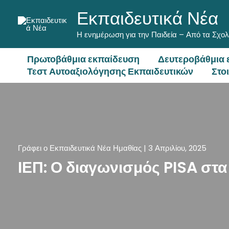
Μετάβαση
Εκπαιδευτικά Νέα
στο
περιεχόμενο
Η ενημέρωση για την Παιδεία – Από τα Σχολ
Πρωτοβάθμια εκπαίδευση
Δευτεροβάθμια 
Τεστ Αυτοαξιολόγησης Εκπαιδευτικών
Στο
Γράφει ο
Εκπαιδευτικά Νέα Ημαθίας
|
3 Απριλίου, 2025
ΙΕΠ: Ο διαγωνισμός PISA στα