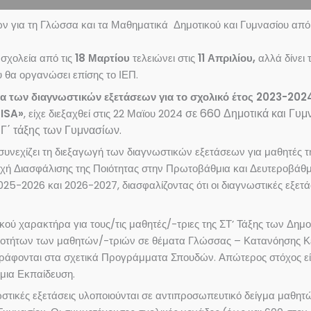
ν για τη Γλώσσα και τα Μαθηματικά Δημοτικού και Γυμνασίου από 
σχολεία από τις
18 Μαρτίου
τελειώνει στις
11 Απριλίου,
αλλά δίνει 
υ θα οργανώσει επίσης το ΙΕΠ.
τα των διαγνωστικών εξετάσεων
για το σχολικό έτος 2023-202
σε 660 Δημοτικά και Γυμ
PISA»
, είχε διεξαχθεί στις 22 Μαϊου 2024
 Γ΄ τάξης των Γυμνασίων.
συνεχίζει τη διεξαγωγή των διαγνωστικών εξετάσεων για μαθητές της
ή Διασφάλισης της Ποιότητας στην Πρωτοβάθμια και Δευτεροβάθμι
025-2026 και 2026-2027, διασφαλίζοντας ότι οι διαγνωστικές εξετ
ού χαρακτήρα για τους/τις μαθητές/-τριες της ΣΤ’ Τάξης των Δημο
εξιοτήτων των μαθητών/-τριών σε θέματα Γλώσσας – Κατανόησης
ράφονται στα σχετικά Προγράμματα Σπουδών. Απώτερος στόχος είν
μια Εκπαίδευση.
ωστικές εξετάσεις υλοποιούνται σε αντιπροσωπευτικό δείγμα μαθητώ