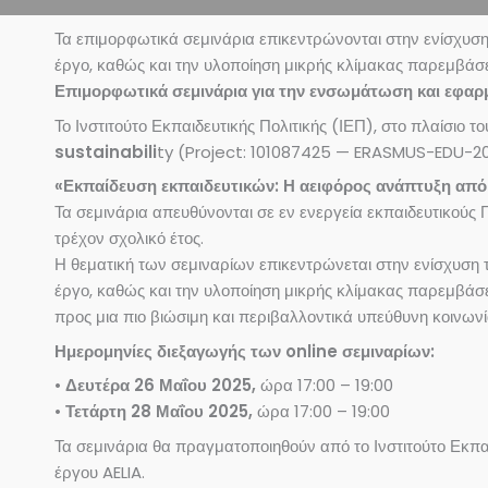
Τα επιμορφωτικά σεμινάρια επικεντρώνονται στην ενίσχυση
έργο, καθώς και την υλοποίηση μικρής κλίμακας παρεμβάσε
Επιμορφωτικά σεμινάρια για την ενσωμάτωση και εφαρ
Το Ινστιτούτο Εκπαιδευτικής Πολιτικής (ΙΕΠ), στο πλαίσιο 
sustainabili
ty (Project: 101087425 — ERASMUS-EDU-202
«Εκπαίδευση εκπαιδευτικών: Η αειφόρος ανάπτυξη από
Τα σεμινάρια απευθύνονται σε εν ενεργεία εκπαιδευτικούς 
τρέχον σχολικό έτος.
Η θεματική των σεμιναρίων επικεντρώνεται στην ενίσχυση 
έργο, καθώς και την υλοποίηση μικρής κλίμακας παρεμβάσ
προς μια πιο βιώσιμη και περιβαλλοντικά υπεύθυνη κοινωνί
Ημερομηνίες διεξαγωγής των online σεμιναρίων:
•
Δευτέρα 26 Μαΐου 2025,
ώρα 17:00 – 19:00
•
Τετάρτη 28 Μαΐου 2025,
ώρα 17:00 – 19:00
Τα σεμινάρια θα πραγματοποιηθούν από το Ινστιτούτο Εκπαι
έργου AELIA.