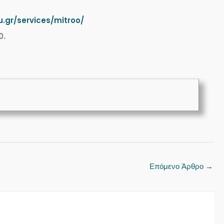
u.gr/services/mitroo/
0.
Επόμενο Άρθρο
→