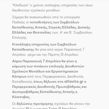
“Κλείδωσε” ο χρόνος ανάληψης υπηρεσίας των νέων
διευθυντών σχολικών μονάδων
Σήμερα θα ανακοινωθούν από το υπουργείο
Παιδείας οι
τοποθετήσεις των Συμβούλων
Εκπαίδευσης Αττικής, Στερεάς Ελλάδας, Δυτικής
Ελλάδας και Θεσσαλίας
των Α’ και Β΄ Συμβουλίων
Επιλογής.
Η ανάληψη υπηρεσίας των Συμβούλων
Εκπαίδευσης
θα γίνει από αύριο Παρασκευή 7
Απριλίου μέχρι και την Πέμπτη 13 Απριλίου.
Αύριο Παρασκευή 7 Απριλίου θα γίνει η
κύρωση των πινάκων επιλογής Διευθυντών
Σχολικών Μονάδων και Εργαστηριακών
Κέντρων
από τους Περιφερειακούς Διευθυντές
Εκπαίδευσης
όπως δήλωσε στο alfavita.gr ο
Περιφερειακός Διευθυντής Πρωτοβάθμιας και
Δευτεροβάθμιας Εκπαίδευσης Αττικής κ.
Κόσσυβας.
Οι
δηλώσεις προτίμησης
σχολείων θα γίνουν την
Δευτέρα
10 έως και την Τρίτη 11 Απριλίου