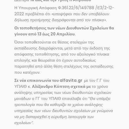
Η Υπουργική Απόφαση Φ.361.22/6/149788 /Ε3/2-12-
2022 προβλέπει ότι
«υποψήφιοι που δεν υποβάλουν
δήλωση προτίμησης διαγράφονται από τον πίνακα».
Οι τοποθετήσεις των νέων Διευθυντών Σχολείων θα
γίνουν από 13 έως 20 Απριλίου.
Όσοι τοποθετούνται σε θέσεις στελεχών της
εκπαίδευσης διαγράφονται, μετά από την έκδοση της
απόφασης τοποθέτησης, από τον αξιολογικό πίνακα
επιλογής και θεωρείται ότι έχουν αυτοδικαίως
παραιτηθεί από άλλη θέση στελέχους της εκπαίδευσης
που κατέχουν.
Σε νέα επικοινωνία του alfavita.gr
με τον Γ.Γ του
ΥΠΑΙΘ κ.
Αλέξανδρο Κόπτση σχετικά με
το χρόνο
ανάληψης υπηρεσίας των νέων διευθυντών σχολικών
μονάδων ο ΓΓ του ΥΠΑΙΘ επανέλαβε ότι “
Θα υπάρξει
τροπολογία που θα καθορίζει το χρόνο ανάληψης
υπηρεσίας των νέων διευθυντών σχολείων με γνώμονα
να μη διαταραχθεί η εύρυθμη λειτουργία των
σχολείων”.