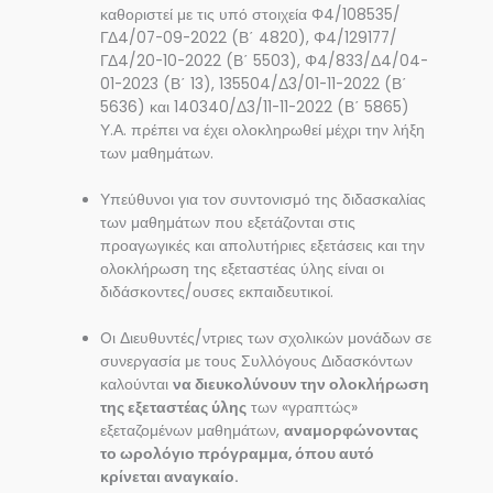
καθοριστεί με τις υπό στοιχεία Φ4/108535/
ΓΔ4/07-09-2022 (Β΄ 4820), Φ4/129177/
ΓΔ4/20-10-2022 (Β΄ 5503), Φ4/833/Δ4/04-
01-2023 (Β΄ 13), 135504/Δ3/01-11-2022 (Β΄
5636) και 140340/Δ3/11-11-2022 (Β΄ 5865)
Υ.Α. πρέπει να έχει ολοκληρωθεί μέχρι την λήξη
των μαθημάτων.
Υπεύθυνοι για τον συντονισμό της διδασκαλίας
των μαθημάτων που εξετάζονται στις
προαγωγικές και απολυτήριες εξετάσεις και την
ολοκλήρωση της εξεταστέας ύλης είναι οι
διδάσκοντες/ουσες εκπαιδευτικοί.
Oι Διευθυντές/ντριες των σχολικών μονάδων σε
συνεργασία με τους Συλλόγους Διδασκόντων
καλούνται
να διευκολύνουν την ολοκλήρωση
της εξεταστέας ύλης
των «γραπτώς»
εξεταζομένων μαθημάτων,
αναμορφώνοντας
το ωρολόγιο πρόγραμμα, όπου αυτό
κρίνεται αναγκαίο.