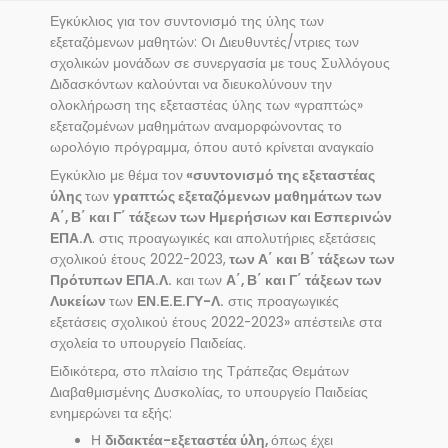
Εγκύκλιος για τον συντονισμό της ύλης των
εξεταζόμενων μαθητών: Oι Διευθυντές/ντριες των
σχολικών μονάδων σε συνεργασία με τους Συλλόγους
Διδασκόντων καλούνται να διευκολύνουν την
ολοκλήρωση της εξεταστέας ύλης των «γραπτώς»
εξεταζομένων μαθημάτων αναμορφώνοντας το
ωρολόγιο πρόγραμμα, όπου αυτό κρίνεται αναγκαίο
Εγκύκλιο με θέμα τον
«συντονισμό της εξεταστέας
ύλης
των
γραπτώς εξεταζόμενων μαθημάτων των
Α΄, Β΄ και Γ΄ τάξεων των Ημερήσιων και Εσπερινών
ΕΠΑ.Λ
. στις προαγωγικές και απολυτήριες εξετάσεις
σχολικού έτους 2022-2023,
των Α΄ και Β΄ τάξεων των
Πρότυπων ΕΠΑ.Λ.
και των
Α΄, Β΄ και Γ΄ τάξεων των
Λυκείων
των
ΕΝ.Ε.Ε.ΓΥ-Λ.
στις προαγωγικές
εξετάσεις σχολικού έτους 2022-2023» απέστειλε στα
σχολεία το υπουργείο Παιδείας.
Ειδικότερα, στο πλαίσιο της Τράπεζας Θεμάτων
Διαβαθμισμένης Δυσκολίας, το υπουργείο Παιδείας
ενημερώνει τα εξής:
Η
διδακτέα-εξεταστέα ύλη,
όπως έχει