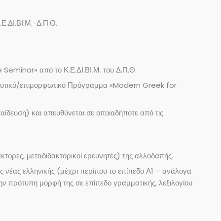
Ε.ΔΙ.ΒΙ.Μ.-Δ.Π.Θ.
eminar» από το Κ.Ε.ΔΙ.ΒΙ.Μ. του Δ.Π.Θ.
αιδευτικό/επιμορφωτικό Πρόγραμμα «Modern Greek for
ίδευση) και απευθύνεται σε οποιαδήποτε από τις
κτορες, μεταδιδακτορικοί ερευνητές) της αλλοδαπής.
ς νέας ελληνικής (μέχρι περίπου το επίπεδο Α1 – ανάλογα
την πρότυπη μορφή της σε επίπεδο γραμματικής, λεξιλογίου