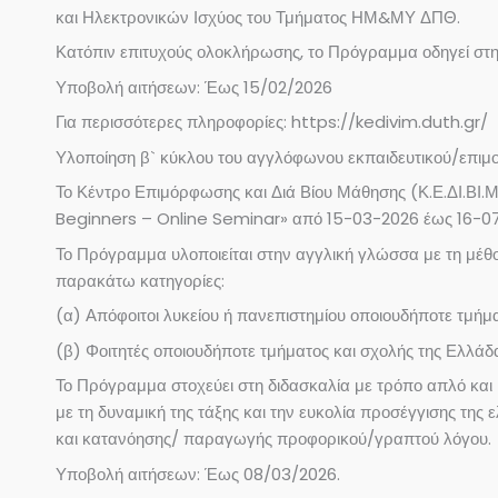
και Ηλεκτρονικών Ισχύος του Τμήματος ΗΜ&ΜΥ ΔΠΘ.
Κατόπιν επιτυχούς ολοκλήρωσης, το Πρόγραμμα οδηγεί στην
Υποβολή αιτήσεων: Έως 15/02/2026
Για περισσότερες πληροφορίες: https://kedivim.duth.gr/
Υλοποίηση β` κύκλου του αγγλόφωνου εκπαιδευτικού/επιμ
Το Κέντρο Επιμόρφωσης και Διά Βίου Μάθησης (Κ.Ε.ΔΙ.ΒΙ.
Beginners – Online Seminar» από 15-03-2026 έως 16-0
Το Πρόγραμμα υλοποιείται στην αγγλική γλώσσα με τη μέθ
παρακάτω κατηγορίες:
(α) Απόφοιτοι λυκείου ή πανεπιστημίου οποιουδήποτε τμήμα
(β) Φοιτητές οποιουδήποτε τμήματος και σχολής της Ελλάδα
Το Πρόγραμμα στοχεύει στη διδασκαλία με τρόπο απλό και 
με τη δυναμική της τάξης και την ευκολία προσέγγισης της
και κατανόησης/ παραγωγής προφορικού/γραπτού λόγου.
Υποβολή αιτήσεων: Έως 08/03/2026.