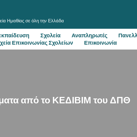
εία Ημαθίας σε όλη την Ελλάδα
εκπαίδευση
Σχολεία
Αναπληρωτές
Πανελλ
ιχεία Επικοινωνίας Σχολείων
Επικοινωνία
ατα από το ΚΕΔΙΒΙΜ του ΔΠΘ