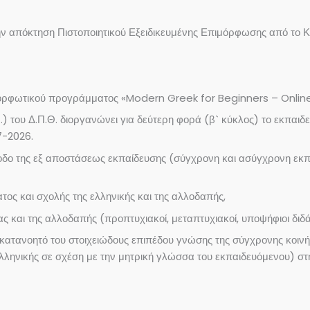
 απόκτηση Πιστοποιητικού Εξειδικευμένης Επιμόρφωσης από το Κ.
ορφωτικού προγράμματος «Modern Greek for Beginners – Online S
Μ.) του Δ.Π.Θ. διοργανώνει για δεύτερη φορά (β` κύκλος) το εκπ
7-2026.
οδο της εξ αποστάσεως εκπαίδευσης (σύγχρονη και ασύγχρονη εκπα
τος και σχολής της ελληνικής και της αλλοδαπής,
ς και της αλλοδαπής (προπτυχιακοί, μεταπτυχιακοί, υποψήφιοι διδά
κατανοητό του στοιχειώδους επιπέδου γνώσης της σύγχρονης κοινή
 ελληνικής σε σχέση με την μητρική γλώσσα του εκπαιδευόμενου) σ