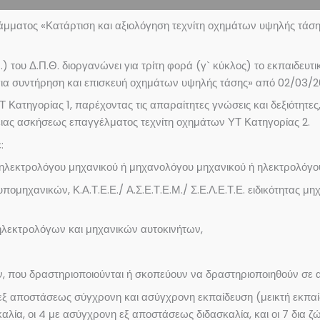
μματος «Κατάρτιση και αξιολόγηση τεχνίτη οχημάτων υψηλής τάση
) του Δ.Π.Θ. διοργανώνει για τρίτη φορά (γ` κύκλος) το εκπαιδευ
 για συντήρηση και επισκευή οχημάτων υψηλής τάσης» από 02/03/
 Κατηγορίας 1, παρέχοντας τις απαραίτητες γνώσεις και δεξιότητες
ιας ασκήσεως επαγγέλματος τεχνίτη οχημάτων ΥΤ Κατηγορίας 2.
:
ηλεκτρολόγου μηχανικού ή μηχανολόγου μηχανικού ή ηλεκτρολόγο
ομηχανικών, Κ.Α.Τ.Ε.Ε./ Α.Σ.Ε.Τ.Ε.Μ./ Σ.Ε.Λ.Ε.Τ.Ε. ειδικότητας 
λεκτρολόγων και μηχανικών αυτοκινήτων,
, που δραστηριοποιούνται ή σκοπεύουν να δραστηριοποιηθούν σε αν
εξ αποστάσεως σύγχρονη και ασύγχρονη εκπαίδευση (μεικτή εκπαίδ
αλία, οι 4 με ασύγχρονη εξ αποστάσεως διδασκαλία, και οι 7 δια