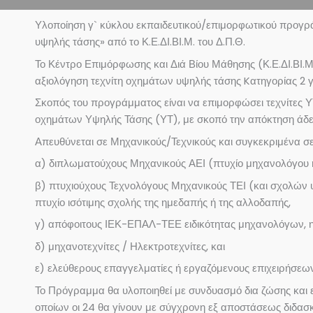
Υλοποίηση γ` κύκλου εκπαιδευτικού/επιμορφωτικού προγρά
υψηλής τάσης» από το Κ.Ε.ΔΙ.ΒΙ.Μ. του Δ.Π.Θ.
Το Κέντρο Επιμόρφωσης και Διά Βίου Μάθησης (Κ.Ε.ΔΙ.ΒΙ.Μ.
αξιολόγηση τεχνίτη οχημάτων υψηλής τάσης Kατηγορίας 2
Σκοπός του προγράμματος είναι να επιμορφώσει τεχνίτες ΥΤ
οχημάτων Υψηλής Τάσης (ΥΤ), με σκοπό την απόκτηση άδε
Απευθύνεται σε Μηχανικούς/Τεχνικούς και συγκεκριμένα σε
α) διπλωματούχους Μηχανικούς ΑΕΙ (πτυχίο μηχανολόγου 
β) πτυχιούχους Τεχνολόγους Μηχανικούς ΤΕΙ (και σχολών υπ
πτυχίο ισότιμης σχολής της ημεδαπής ή της αλλοδαπής,
γ) απόφοιτους ΙΕΚ-ΕΠΑΛ-ΤΕΕ ειδικότητας μηχανολόγων, η
δ) μηχανοτεχνίτες / Ηλεκτροτεχνίτες, και
ε) ελεύθερους επαγγελματίες ή εργαζόμενους επιχειρήσεων
Το Πρόγραμμα θα υλοποιηθεί με συνδυασμό δια ζώσης και 
οποίων οι 24 θα γίνουν με σύγχρονη εξ αποστάσεως διδασκ