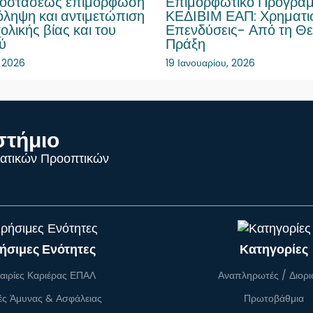
ποστάσεως επιμόρφωση
Επιμορφωτικό Πρόγραμ
όληψη και αντιμετώπιση
ΚΕΔΙΒΙΜ ΕΑΠ: Χρηματι
ολικής βίας και του
Επενδύσεις- Από τη Θε
ύ
Πράξη
, 2026
19 Ιανουαρίου, 2026
στήμιο
ατικών Προοπτικών
ήσιμες Ενότητες
Κατηγορίες
αιρίες Καριέρας ΕΠΑΛ
Αναπληρωτές / Διορι
ές Άμυνας & Ασφάλειας
Πρωτοβάθμια