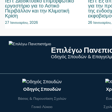
ΙΕΠ: Διαδικτυακό επιμορφωτικό
ΙΕΠ: Εξ α
εργαστήριο για το Αστικό
για την πρ
Περιβάλλον και την Κλιματική
της ενδοσχ
Κρίση
εκφοβισμο
27 Ιανουαρίου, 2026
26 Ιανουαρίου
Επιλέγω Πανεπι
Οδηγός Σπουδών & Επαγγελμ
Οδηγός Σπουδών
Χρ
Βάσεις & Παρουσίαση Σχολών
Ευκ
Γενικό Λύκειο
Σχολ