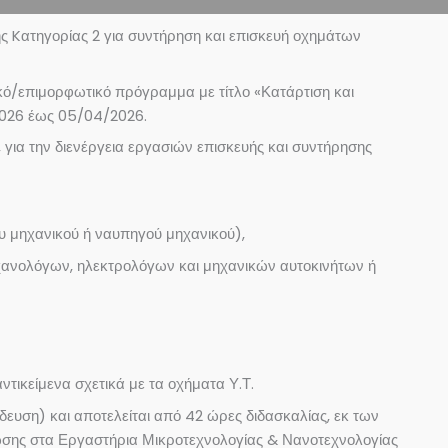
ς Kατηγορίας 2 για συντήρηση και επισκευή οχημάτων
τικό/επιμορφωτικό πρόγραμμα με τίτλο «Κατάρτιση και
2026 έως 05/04/2026.
, για την διενέργεια εργασιών επισκευής και συντήρησης
υ μηχανικού ή ναυπηγού μηχανικού),
μηχανολόγων, ηλεκτρολόγων και μηχανικών αυτοκινήτων ή
τικείμενα σχετικά με τα οχήματα Υ.Τ.
ευση) και αποτελείται από 42 ώρες διδασκαλίας, εκ των
 ζώσης στα Εργαστήρια Μικροτεχνολογίας & Νανοτεχνολογίας