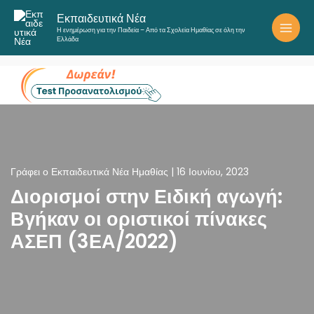
Μετάβαση
Εκπαιδευτικά Νέα
στο
Η ενημέρωση για την Παιδεία – Από τα Σχολεία Ημαθίας σε όλη την
περιεχόμενο
Ελλάδα
Γράφει ο
Εκπαιδευτικά Νέα Ημαθίας
|
16 Ιουνίου, 2023
Διορισμοί στην Ειδική αγωγή:
Βγήκαν οι οριστικοί πίνακες
ΑΣΕΠ (3ΕΑ/2022)