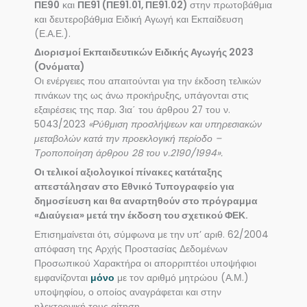
ΠΕ90
και
ΠΕ91 (ΠΕ91.01, ΠΕ91.02)
στην πρωτοβάθμια
και δευτεροβάθμια Ειδική Αγωγή και Εκπαίδευση
(Ε.Α.Ε.).
Διορισμοί Εκπαιδευτικών Ειδικής Αγωγής 2023
(Ονόματα)
Οι ενέργειες που απαιτούνται για την έκδοση τελικών
πινάκων της ως άνω προκήρυξης, υπάγονται στις
εξαιρέσεις της παρ. 3ια΄ του άρθρου 27 του ν.
5043/2023
«Ρύθμιση προσλήψεων και υπηρεσιακών
μεταβολών κατά την προεκλογική περίοδο –
Τροποποίηση άρθρου 28 του ν.2190/1994».
Οι τελικοί αξιολογικοί πίνακες κατάταξης
απεστάλησαν στο Εθνικό Τυπογραφείο για
δημοσίευση και θα αναρτηθούν στο πρόγραμμα
«Διαύγεια» μετά την έκδοση του σχετικού ΦΕΚ.
Επισημαίνεται ότι, σύμφωνα με την υπ’ αριθ. 62/2004
απόφαση της Αρχής Προστασίας Δεδομένων
Προσωπικού Χαρακτήρα οι απορριπτέοι υποψήφιοι
εμφανίζονται
μόνο
με τον αριθμό μητρώου (Α.Μ.)
υποψηφίου, ο οποίος αναγράφεται και στην
ηλεκτρονική τους αίτηση.