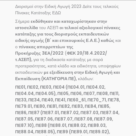
Διορισμοί στην Ειδική Αγωγή 2023 Δείτε τους τελικούς
Πίνακες Κατάταξης ΕΔΩ
Σήμερα
εκδόθηκαν και καταχωρίστηκαν στην
ιστοσελίδα
του ΑΣΕΠ
οι τελικοί αξιολογικοί πίνακες
κατάταξης για τους διορισμούς εκπαιδευτικών
ειδικής αγωής (Β΄ και επικουρικός Ε.Α.Ε.) καθώς
και
ο
πίνακας απορριπτέων
της
Προκήρυξης
3ΕΑ/2022
(
ΦΕΚ 20/18.4.2022/
τ.ΑΣΕΠ),
για τη διαδικασία κατάταξης με σειρά
προτεραιότητας, κατά κλάδο και ειδικότητα, υποψηφίων
εκπαιδευτικών
με εξειδίκευση στην Ειδική Αγωγή και
Εκπαίδευση (ΚΑΤΗΓΟΡΙΑ ΠΕ),
κλάδων:
ΠΕ01, ΠΕ02, ΠΕ03, ΠΕ04 (ΠΕ04.01, ΠΕ04.02,
ΠΕ04.04, ΠΕ04.05), ΠΕ05, ΠΕ06, ΠΕ07, ΠΕ08, ΠΕ11,
ΠΕ33, ΠΕ34, ΠΕ40, ΠΕ41, ΠΕ60_61, ΠΕ70_71, ΠΕ78,
ΠΕ79.01, ΠΕ80, ΠΕ81, ΠΕ82, ΠΕ83, ΠΕ84, ΠΕ85,
ΠΕ86, ΠΕ87 (ΠΕ87.01, ΠΕ87.02, ΠΕ87.03, ΠΕ87.04,
ΠΕ87.05, ΠΕ87.06, ΠΕ87.07, ΠΕ87.08, ΠΕ87.09,
ΠΕ87.10), ΠΕ88 (ΠΕ88.01, ΠΕ88.02, ΠΕ88.03,
ΠΕ88.04, ΠΕ88.05), ΠΕ89 (ΠΕ89.01, ΠΕ89.02),